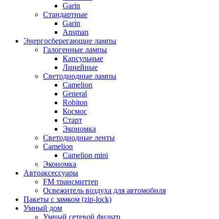
Garin
Стандартные
Garin
Ansman
Энергосберегающие лампы
Галогенные лампы
Капсульные
Линейные
Светодиодные лампы
Camelion
General
Robiton
Космос
Старт
Экономка
Светодиодные ленты
Camelion
Camelion mini
Экономка
Автоаксессуары
FM трансмиттер
Освежитель воздуха для автомобиля
Пакеты с замком (zip-lock)
Умный дом
Умный сетевой фильтр