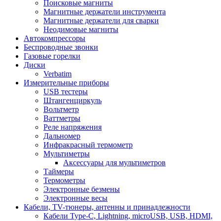
Поисковые магниты
Магнитные держатели инструмента
Магнитные держатели для сварки
Неодимовые магниты
Автокомпрессоры
Беспроводные звонки
Газовые горелки
Диски
Verbatim
Измерительные приборы
USB тестеры
Штангенциркуль
Вольтметр
Ваттметры
Реле напряжения
Дальномер
Инфракрасный термометр
Мультиметры
Аксессуары для мультиметров
Таймеры
Термометры
Электронные безмены
Электронные весы
Кабели, TV-тюнеры, антенны и принадлежности
Кабели Type-C, Lightning, microUSB, USB, HDMI,