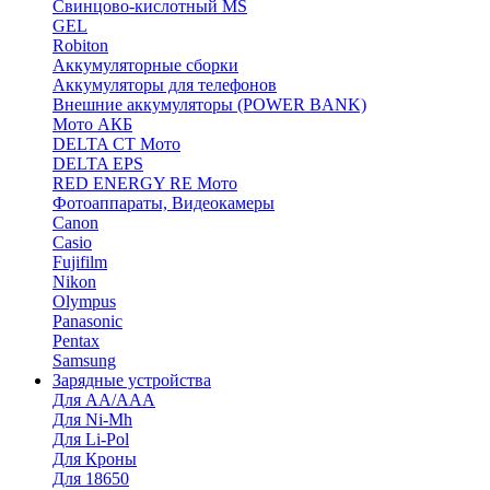
Cвинцово-кислотный MS
GEL
Robiton
Аккумуляторные сборки
Аккумуляторы для телефонов
Внешние аккумуляторы (POWER BANK)
Мото АКБ
DELTA CT Мото
DELTA EPS
RED ENERGY RE Мото
Фотоаппараты, Видеокамеры
Canon
Casio
Fujifilm
Nikon
Olympus
Panasonic
Pentax
Samsung
Зарядные устройства
Для AA/AAA
Для Ni-Mh
Для Li-Pol
Для Кроны
Для 18650