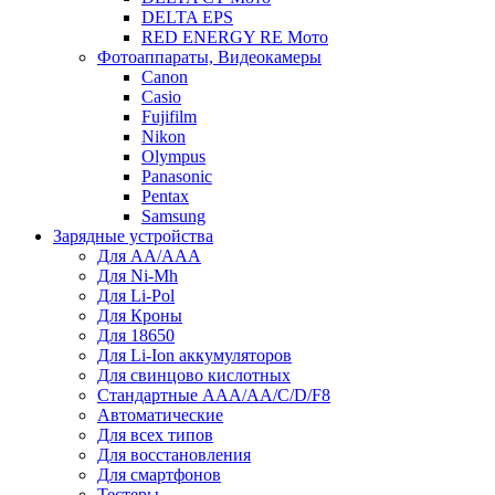
DELTA EPS
RED ENERGY RE Мото
Фотоаппараты, Видеокамеры
Canon
Casio
Fujifilm
Nikon
Olympus
Panasonic
Pentax
Samsung
Зарядные устройства
Для AA/AAA
Для Ni-Mh
Для Li-Pol
Для Кроны
Для 18650
Для Li-Ion аккумуляторов
Для свинцово кислотных
Стандартные ААА/АА/С/D/F8
Автоматические
Для всех типов
Для восстановления
Для смартфонов
Тестеры