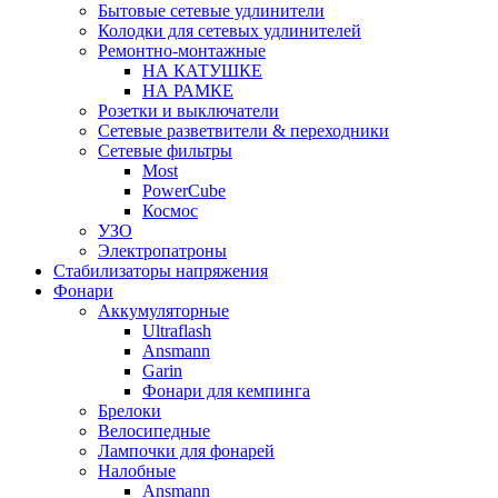
Бытовые сетевые удлинители
Колодки для сетевых удлинителей
Ремонтно-монтажные
НА КАТУШКЕ
НА РАМКЕ
Розетки и выключатели
Сетевые разветвители & переходники
Сетевые фильтры
Most
PowerCube
Космос
УЗО
Электропатроны
Стабилизаторы напряжения
Фонари
Аккумуляторные
Ultraflash
Ansmann
Garin
Фонари для кемпинга
Брелоки
Велосипедные
Лампочки для фонарей
Налобные
Ansmann