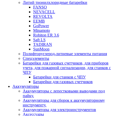
Литий тионилхлоридные батарейки
FANSO
NEVACELL
REVOLTA
EEMB
GoPower
Minamoto
Robiton ER 3.6
Saft LS
TADIRAN
SunMoon
Полифторуглерод-литиевые элементы питания
Спецэлементы
Батарейки для газовых счетчиков, для приборов
учета, для пожарной сигнализации, для станков с
ЧПУ
Батарейки для станков с ЧПУ
Батарейки для газовых счетчиков
Аккумуляторы
Аккумуляторы с лепестковыми выводами под
пайку.
Аккумуляторы для сборок к аккумуляторному
инструменту.
Аккумуляторы для электроинструментов
Аксессуары