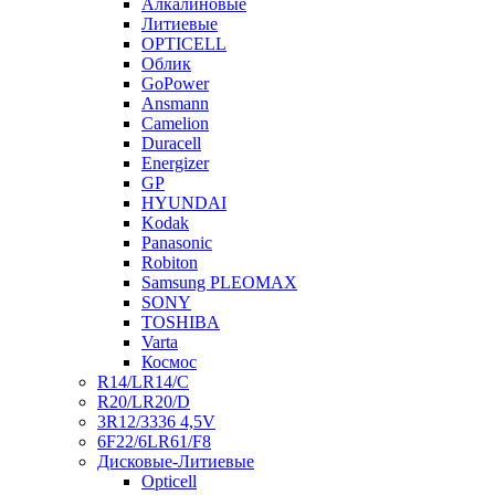
Алкалиновые
Литиевые
OPTICELL
Облик
GoPower
Ansmann
Camelion
Duracell
Energizer
GP
HYUNDAI
Kodak
Panasonic
Robiton
Samsung PLEOMAX
SONY
TOSHIBA
Varta
Космос
R14/LR14/C
R20/LR20/D
3R12/3336 4,5V
6F22/6LR61/F8
Дисковые-Литиевые
Opticell