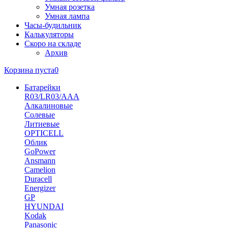
Умная розетка
Умная лампа
Часы-будильник
Калькуляторы
Скоро на складе
Архив
Корзина пуста
0
Батарейки
R03/LR03/AAA
Алкалиновые
Солевые
Литиевые
OPTICELL
Облик
GoPower
Ansmann
Camelion
Duracell
Energizer
GP
HYUNDAI
Kodak
Panasonic