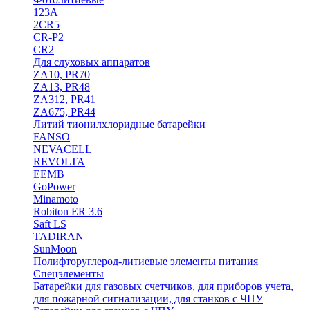
123A
2CR5
CR-P2
CR2
Для слуховых аппаратов
ZA10, PR70
ZA13, PR48
ZA312, PR41
ZA675, PR44
Литий тионилхлоридные батарейки
FANSO
NEVACELL
REVOLTA
EEMB
GoPower
Minamoto
Robiton ER 3.6
Saft LS
TADIRAN
SunMoon
Полифторуглерод-литиевые элементы питания
Спецэлементы
Батарейки для газовых счетчиков, для приборов учета,
для пожарной сигнализации, для станков с ЧПУ