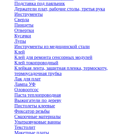
Подставка под паяльник
Держатели плат, рабочие столы, третья рука
Инструменты
Сверла
Пинцеты
Отвертки
Кусачки
Лупы
Инструменты из медицинской стали
Клей
Клей для ремонта сенсорных модулей
Клей токопроводный
Клейкая лента, защитная пленка, термоскотч,
термоусадочная трубка
Лак для плат
Лампа УФ
Оловоотсос
Паста теплопроводная
Выжигатели по дереву
Пистолеты клеевые
Фиксатор резьбы
Смазочные материалы
Ультразвуковые ванны
Текстолит
Макетные платы