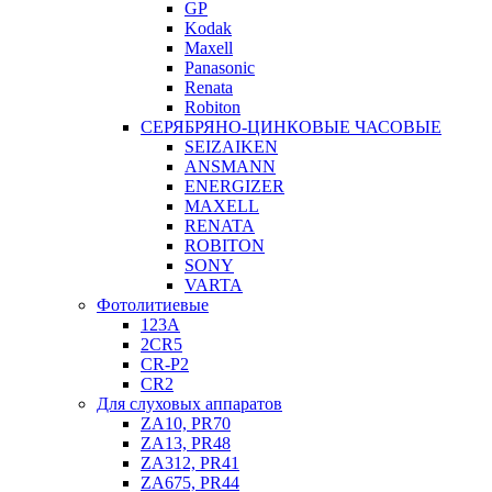
GP
Kodak
Maxell
Panasonic
Renata
Robiton
СЕРЯБРЯНО-ЦИНКОВЫЕ ЧАСОВЫЕ
SEIZAIKEN
ANSMANN
ENERGIZER
MAXELL
RENATA
ROBITON
SONY
VARTA
Фотолитиевые
123A
2CR5
CR-P2
CR2
Для слуховых аппаратов
ZA10, PR70
ZA13, PR48
ZA312, PR41
ZA675, PR44