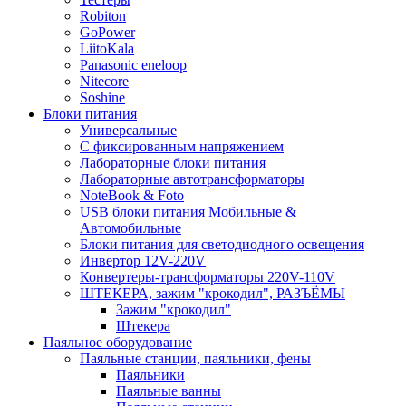
Robiton
GoPower
LiitoKala
Panasonic eneloop
Nitecore
Soshine
Блоки питания
Универсальные
C фиксированным напряжением
Лабораторные блоки питания
Лабораторные автотрансформаторы
NoteBook & Foto
USB блоки питания Мобильные &
Автомобильные
Блоки питания для светодиодного освещения
Инвертор 12V-220V
Конвертеры-трансформаторы 220V-110V
ШТЕКЕРА, зажим "крокодил", РАЗЪЁМЫ
Зажим "крокодил"
Штекера
Паяльное оборудование
Паяльные станции, паяльники, фены
Паяльники
Паяльные ванны