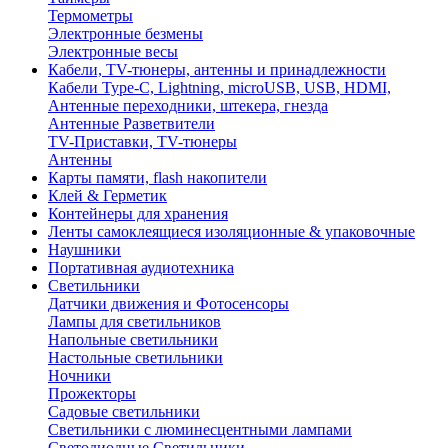
Термометры
Электронные безмены
Электронные весы
Кабели, TV-тюнеры, антенны и принадлежности
Кабели Type-C, Lightning, microUSB, USB, HDMI,
Антенные переходники, штекера, гнезда
Антенные Разветвители
TV-Приставки, TV-тюнеры
Антенны
Карты памяти, flash накопители
Клей & Герметик
Контейнеры для хранения
Ленты самоклеящиеся изоляционные & упаковочные
Наушники
Портативная аудиотехника
Светильники
Датчики движения и Фотосенсоры
Лампы для светильников
Напольные светильники
Настольные светильники
Ночники
Прожекторы
Садовые светильники
Светильники с люминесцентными лампами
Светодиодные Светильники