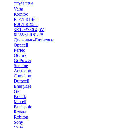
TOSHIBA
Varta
Космос
R14/LR14/C
R20/LR20/D
3R12/3336 4,5V
6F22/6LR61/F8
Дисковые-Литиевые
Opticell
Perfeo
Облик
GoPower
Soshine
Ansmann
Camelion
Duracell
Energizer
GP
Kodak
Maxell
Panasonic
Renata
Robiton
Sony
Varta