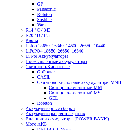
GP
Panasonic
Robiton
Soshine
Varta
R14 / C / 343
R20 / D /373
Крона
Li-ion 18650, 16340, 14500, 26650, 10440
LiFePO4 18650, 26650, 16340
Li-Pol Аккумуляторы
Промышленные аккумуляторы
Свинцово-Кислотные
GoPower
CASIL
Свинцово кислотные аккумуляторы MNB
Cвинцово-кислотный MM
Cвинцово-кислотный MS
GEL
Robiton
Аккумуляторные сборки
Аккумуляторы для телефонов
Внешние аккумуляторы (POWER BANK)
Мото АКБ
DELTA CT Мото