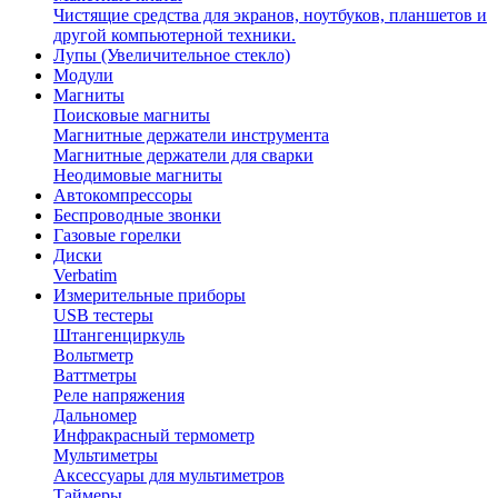
Чистящие средства для экранов, ноутбуков, планшетов и
другой компьютерной техники.
Лупы (Увеличительное стекло)
Модули
Магниты
Поисковые магниты
Магнитные держатели инструмента
Магнитные держатели для сварки
Неодимовые магниты
Автокомпрессоры
Беспроводные звонки
Газовые горелки
Диски
Verbatim
Измерительные приборы
USB тестеры
Штангенциркуль
Вольтметр
Ваттметры
Реле напряжения
Дальномер
Инфракрасный термометр
Мультиметры
Аксессуары для мультиметров
Таймеры