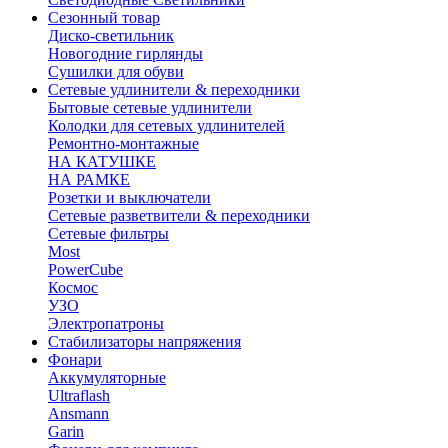
Сезонный товар
Диско-светильник
Новогодние гирлянды
Сушилки для обуви
Сетевые удлинители & переходники
Бытовые сетевые удлинители
Колодки для сетевых удлинителей
Ремонтно-монтажные
НА КАТУШКЕ
НА РАМКЕ
Розетки и выключатели
Сетевые разветвители & переходники
Сетевые фильтры
Most
PowerCube
Космос
УЗО
Электропатроны
Стабилизаторы напряжения
Фонари
Аккумуляторные
Ultraflash
Ansmann
Garin