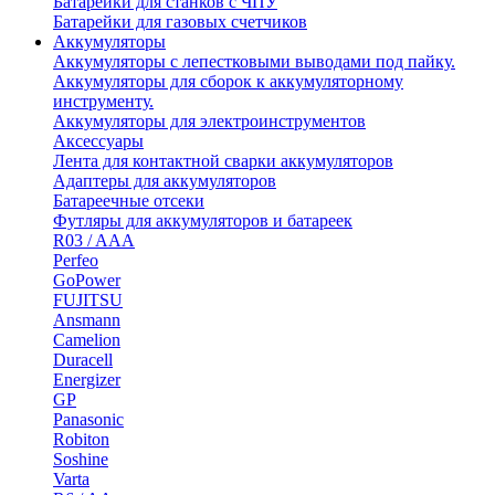
Батарейки для станков с ЧПУ
Батарейки для газовых счетчиков
Аккумуляторы
Аккумуляторы с лепестковыми выводами под пайку.
Аккумуляторы для сборок к аккумуляторному
инструменту.
Аккумуляторы для электроинструментов
Аксессуары
Лента для контактной сварки аккумуляторов
Адаптеры для аккумуляторов
Батареечные отсеки
Футляры для аккумуляторов и батареек
R03 / AAA
Perfeo
GoPower
FUJITSU
Ansmann
Camelion
Duracell
Energizer
GP
Panasonic
Robiton
Soshine
Varta