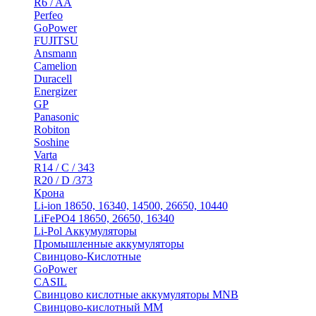
R6 / AA
Perfeo
GoPower
FUJITSU
Ansmann
Camelion
Duracell
Energizer
GP
Panasonic
Robiton
Soshine
Varta
R14 / C / 343
R20 / D /373
Крона
Li-ion 18650, 16340, 14500, 26650, 10440
LiFePO4 18650, 26650, 16340
Li-Pol Аккумуляторы
Промышленные аккумуляторы
Свинцово-Кислотные
GoPower
CASIL
Свинцово кислотные аккумуляторы MNB
Cвинцово-кислотный MM