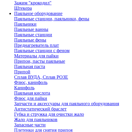
Зажим "крокодил"
Штекера
Паяльное оборудование
Паяльные станции, паяльники, фены
Паяльники
Паяльные ванны
Паяльные станции
Паяльные фены
Преднагреватель плат
Паяльные станции с феном
Материалы для пайки
Припои, пасты паяльные
Паяльная паста
Припой
Сплав ВУДА, Сплав РОЗЕ
Флюс, канифоль
Канифоль
Паяльная кислота
Флюс для пайки
Запчасти и аксессуары для паяльного оборудования
Антистатический браслет
Губка и стружка для очистки жало
Жало для паяльников
Запасные части
Плетенки для снятия припоя