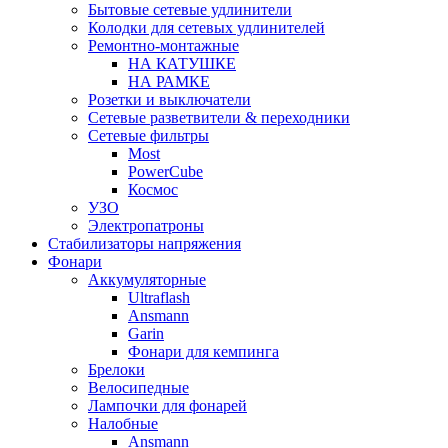
Бытовые сетевые удлинители
Колодки для сетевых удлинителей
Ремонтно-монтажные
НА КАТУШКЕ
НА РАМКЕ
Розетки и выключатели
Сетевые разветвители & переходники
Сетевые фильтры
Most
PowerCube
Космос
УЗО
Электропатроны
Стабилизаторы напряжения
Фонари
Аккумуляторные
Ultraflash
Ansmann
Garin
Фонари для кемпинга
Брелоки
Велосипедные
Лампочки для фонарей
Налобные
Ansmann