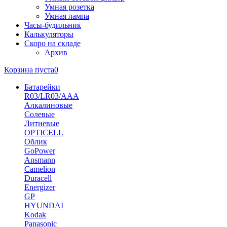
Умная розетка
Умная лампа
Часы-будильник
Калькуляторы
Скоро на складе
Архив
Корзина пуста
0
Батарейки
R03/LR03/AAA
Алкалиновые
Солевые
Литиевые
OPTICELL
Облик
GoPower
Ansmann
Camelion
Duracell
Energizer
GP
HYUNDAI
Kodak
Panasonic