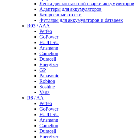
Лента для контактной сварки аккумуляторов
Адаптеры для аккумуляторов
Батареечные отсеки
Футляры для аккумуляторов и батареек
R03 / AAA
Perfeo
GoPower
FUJITSU
Ansmann
Camelion
Duracell
Energizer
GP
Panasonic
Robiton
Soshine
Varta
R6 / AA
Perfeo
GoPower
FUJITSU
Ansmann
Camelion
Duracell
Energizer