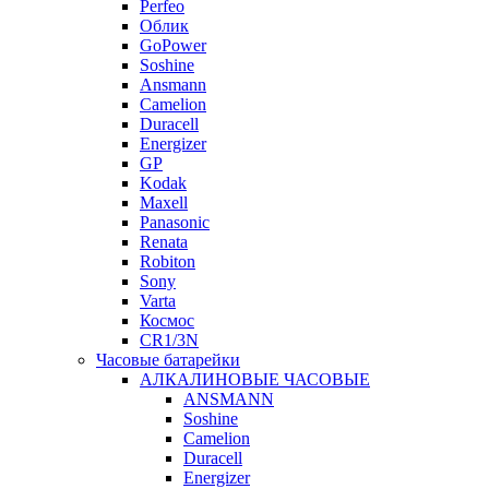
Perfeo
Облик
GoPower
Soshine
Ansmann
Camelion
Duracell
Energizer
GP
Kodak
Maxell
Panasonic
Renata
Robiton
Sony
Varta
Космос
CR1/3N
Часовые батарейки
АЛКАЛИНОВЫЕ ЧАСОВЫЕ
ANSMANN
Soshine
Camelion
Duracell
Energizer