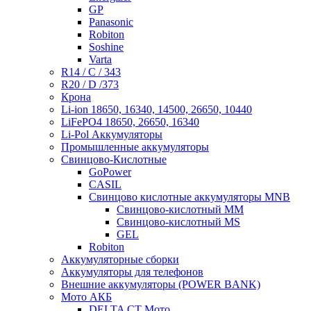
GP
Panasonic
Robiton
Soshine
Varta
R14 / C / 343
R20 / D /373
Крона
Li-ion 18650, 16340, 14500, 26650, 10440
LiFePO4 18650, 26650, 16340
Li-Pol Аккумуляторы
Промышленные аккумуляторы
Свинцово-Кислотные
GoPower
CASIL
Свинцово кислотные аккумуляторы MNB
Cвинцово-кислотный MM
Cвинцово-кислотный MS
GEL
Robiton
Аккумуляторные сборки
Аккумуляторы для телефонов
Внешние аккумуляторы (POWER BANK)
Мото АКБ
DELTA CT Мото