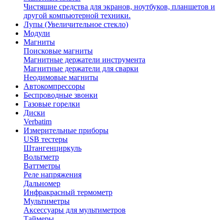
Чистящие средства для экранов, ноутбуков, планшетов и
другой компьютерной техники.
Лупы (Увеличительное стекло)
Модули
Магниты
Поисковые магниты
Магнитные держатели инструмента
Магнитные держатели для сварки
Неодимовые магниты
Автокомпрессоры
Беспроводные звонки
Газовые горелки
Диски
Verbatim
Измерительные приборы
USB тестеры
Штангенциркуль
Вольтметр
Ваттметры
Реле напряжения
Дальномер
Инфракрасный термометр
Мультиметры
Аксессуары для мультиметров
Таймеры