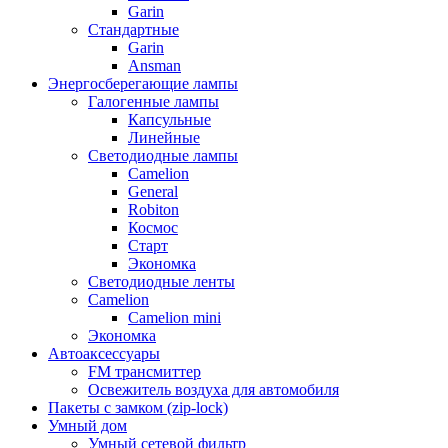
Garin
Стандартные
Garin
Ansman
Энергосберегающие лампы
Галогенные лампы
Капсульные
Линейные
Светодиодные лампы
Camelion
General
Robiton
Космос
Старт
Экономка
Светодиодные ленты
Camelion
Camelion mini
Экономка
Автоаксессуары
FM трансмиттер
Освежитель воздуха для автомобиля
Пакеты с замком (zip-lock)
Умный дом
Умный сетевой фильтр