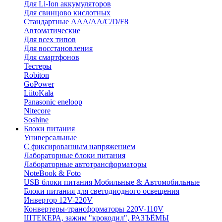
Для Li-Ion аккумуляторов
Для свинцово кислотных
Стандартные ААА/АА/С/D/F8
Автоматические
Для всех типов
Для восстановления
Для смартфонов
Тестеры
Robiton
GoPower
LiitoKala
Panasonic eneloop
Nitecore
Soshine
Блоки питания
Универсальные
C фиксированным напряжением
Лабораторные блоки питания
Лабораторные автотрансформаторы
NoteBook & Foto
USB блоки питания Мобильные & Автомобильные
Блоки питания для светодиодного освещения
Инвертор 12V-220V
Конвертеры-трансформаторы 220V-110V
ШТЕКЕРА, зажим "крокодил", РАЗЪЁМЫ