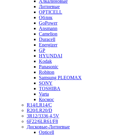
Алкалиновые
Литиевые
OPTICELL
Облик
GoPower
Ansmann
Camelion
Duracell
Energizer
GP
HYUNDAI
Kodak
Panasonic
Robiton
Samsung PLEOMAX
SONY
TOSHIBA
Varta
Космос
R14/LR14/C
R20/LR20/D
3R12/3336 4,5V
6F22/6LR61/F8
Дисковые-Литиевые
Opticell