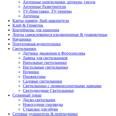
Антенные переходники, штекера, гнезда
Антенные Разветвители
TV-Приставки, TV-тюнеры
Антенны
Карты памяти, flash накопители
Клей & Герметик
Контейнеры для хранения
Ленты самоклеящиеся изоляционные & упаковочные
Наушники
Портативная аудиотехника
Светильники
Датчики движения и Фотосенсоры
Лампы для светильников
Напольные светильники
Настольные светильники
Ночники
Прожекторы
Садовые светильники
Светильники с люминесцентными лампами
Светодиодные Светильники
Сезонный товар
Диско-светильник
Новогодние гирлянды
Сушилки для обуви
Сетевые удлинители & переходники