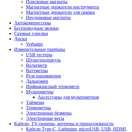
Поисковые магниты
Магнитные держатели инструмента
Магнитные держатели для сварки
Неодимовые магниты
Автокомпрессоры
Беспроводные звонки
Газовые горелки
Диски
Verbatim
Измерительные приборы
USB тестеры
Штангенциркуль
Вольтметр
Ваттметры
Реле напряжения
Дальномер
Инфракрасный термометр
Мультиметры
Аксессуары для мультиметров
Таймеры
Термометры
Электронные безмены
Электронные весы
Кабели, TV-тюнеры, антенны и принадлежности
Кабели Type-C, Lightning, microUSB, USB, HDMI,