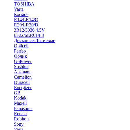
TOSHIBA
Varta
Космос
R14/LR14/C
R20/LR20/D
3R12/3336 4,5V
6F22/6LR61/F8
Дисковые-Литиевые
Opticell
Perfeo
Облик
GoPower
Soshine
Ansmann
Camelion
Duracell
Energizer
GP
Kodak
Maxell
Panasonic
Renata
Robiton
Sony
Varta