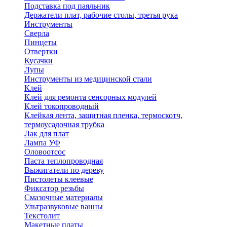
Подставка под паяльник
Держатели плат, рабочие столы, третья рука
Инструменты
Сверла
Пинцеты
Отвертки
Кусачки
Лупы
Инструменты из медицинской стали
Клей
Клей для ремонта сенсорных модулей
Клей токопроводный
Клейкая лента, защитная пленка, термоскотч,
термоусадочная трубка
Лак для плат
Лампа УФ
Оловоотсос
Паста теплопроводная
Выжигатели по дереву
Пистолеты клеевые
Фиксатор резьбы
Смазочные материалы
Ультразвуковые ванны
Текстолит
Макетные платы