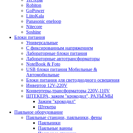
Robiton
GoPower
LiitoKala
Panasonic eneloop
Nitecore
Soshine
Блоки питания
Универсальные
C фиксированным напряжением
Лабораторные блоки питания
Лабораторные автотрансформаторы
NoteBook & Foto
USB блоки питания Мобильные &
Автомобильные
Блоки питания для светодиодного освещения
Инвертор 12V-220V
Конвертеры-трансформаторы 220V-110V
ШТЕКЕРА, зажим "крокодил", РАЗЪЁМЫ
Зажим "крокодил"
Штекера
Паяльное оборудование
Паяльные станции, паяльники, фены
Паяльники
Паяльные ванны