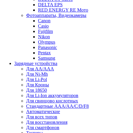
DELTA EPS
RED ENERGY RE Мото
Фотоаппараты, Видеокамеры
Canon
Casio
Fujifilm
Nikon
Olympus
Panasonic
Pentax
Samsung
Зарядные устройства
Для AA/AAA
Для Ni-Mh
Для Li-Pol
Для Кроны
Для 18650
Для Li-Ion аккумуляторов
Для свинцово кислотных
Стандартные ААА/АА/С/D/F8
Автоматические
Для всех типов
Для восстановления
Для смартфонов
Тестеры