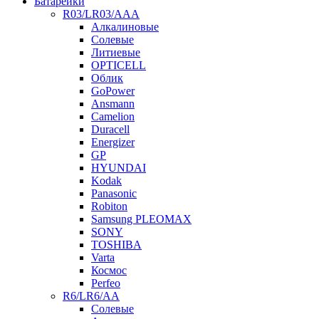
Батарейки
R03/LR03/AAA
Алкалиновые
Солевые
Литиевые
OPTICELL
Облик
GoPower
Ansmann
Camelion
Duracell
Energizer
GP
HYUNDAI
Kodak
Panasonic
Robiton
Samsung PLEOMAX
SONY
TOSHIBA
Varta
Космос
Perfeo
R6/LR6/AA
Солевые