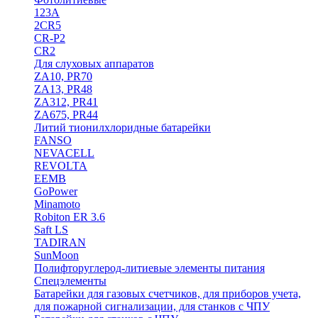
123A
2CR5
CR-P2
CR2
Для слуховых аппаратов
ZA10, PR70
ZA13, PR48
ZA312, PR41
ZA675, PR44
Литий тионилхлоридные батарейки
FANSO
NEVACELL
REVOLTA
EEMB
GoPower
Minamoto
Robiton ER 3.6
Saft LS
TADIRAN
SunMoon
Полифторуглерод-литиевые элементы питания
Спецэлементы
Батарейки для газовых счетчиков, для приборов учета,
для пожарной сигнализации, для станков с ЧПУ