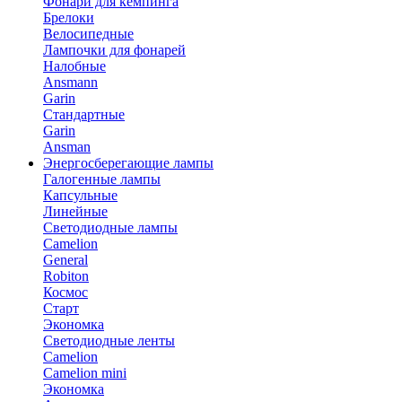
Фонари для кемпинга
Брелоки
Велосипедные
Лампочки для фонарей
Налобные
Ansmann
Garin
Стандартные
Garin
Ansman
Энергосберегающие лампы
Галогенные лампы
Капсульные
Линейные
Светодиодные лампы
Camelion
General
Robiton
Космос
Старт
Экономка
Светодиодные ленты
Camelion
Camelion mini
Экономка