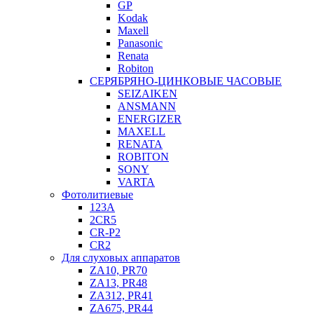
GP
Kodak
Maxell
Panasonic
Renata
Robiton
СЕРЯБРЯНО-ЦИНКОВЫЕ ЧАСОВЫЕ
SEIZAIKEN
ANSMANN
ENERGIZER
MAXELL
RENATA
ROBITON
SONY
VARTA
Фотолитиевые
123A
2CR5
CR-P2
CR2
Для слуховых аппаратов
ZA10, PR70
ZA13, PR48
ZA312, PR41
ZA675, PR44