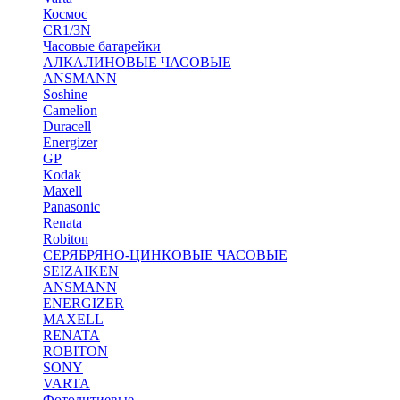
Космос
CR1/3N
Часовые батарейки
АЛКАЛИНОВЫЕ ЧАСОВЫЕ
ANSMANN
Soshine
Camelion
Duracell
Energizer
GP
Kodak
Maxell
Panasonic
Renata
Robiton
СЕРЯБРЯНО-ЦИНКОВЫЕ ЧАСОВЫЕ
SEIZAIKEN
ANSMANN
ENERGIZER
MAXELL
RENATA
ROBITON
SONY
VARTA
Фотолитиевые