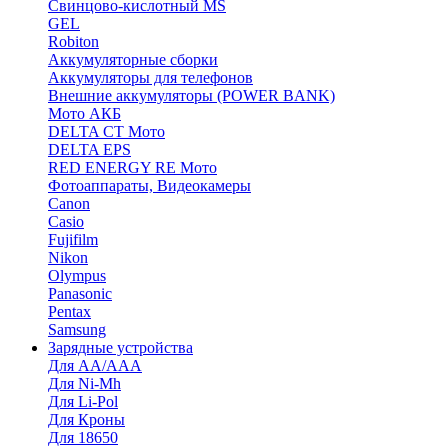
Cвинцово-кислотный MS
GEL
Robiton
Аккумуляторные сборки
Аккумуляторы для телефонов
Внешние аккумуляторы (POWER BANK)
Мото АКБ
DELTA CT Мото
DELTA EPS
RED ENERGY RE Мото
Фотоаппараты, Видеокамеры
Canon
Casio
Fujifilm
Nikon
Olympus
Panasonic
Pentax
Samsung
Зарядные устройства
Для AA/AAA
Для Ni-Mh
Для Li-Pol
Для Кроны
Для 18650