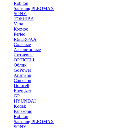
Robiton
Samsung PLEOMAX
SONY
TOSHIBA
Varta
Космос
Perfeo
R6/LR6/AA
Солевые
Алкалиновые
Литиевые
OPTICELL
Облик
GoPower
Ansmann
Camelion
Duracell
Energizer
GP
HYUNDAI
Kodak
Panasonic
Robiton
Samsung PLEOMAX
SONY