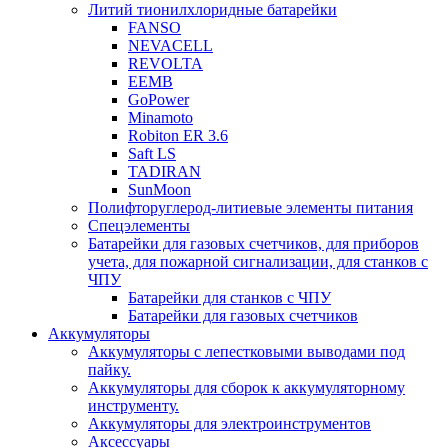
Литий тионилхлоридные батарейки
FANSO
NEVACELL
REVOLTA
EEMB
GoPower
Minamoto
Robiton ER 3.6
Saft LS
TADIRAN
SunMoon
Полифторуглерод-литиевые элементы питания
Спецэлементы
Батарейки для газовых счетчиков, для приборов
учета, для пожарной сигнализации, для станков с
ЧПУ
Батарейки для станков с ЧПУ
Батарейки для газовых счетчиков
Аккумуляторы
Аккумуляторы с лепестковыми выводами под
пайку.
Аккумуляторы для сборок к аккумуляторному
инструменту.
Аккумуляторы для электроинструментов
Аксессуары