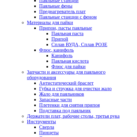
Паяльные станции
Паяльные фены
Преднагреватель плат
Паяльные станции с феном
Материалы для пайки
Припои, пасты паяльные
Паяльная паста
Припой
Сплав ВУДА, Сплав РОЗЕ
Флюс, канифоль
Канифоль
Паяльная кислота
Флюс для пайки
Запчасти и аксессуары для паяльного
оборудования
Антистатический браслет
Губка и стружка для очистки жало
Жало для паяльников
Запасные части
Плетенки для снятия припоя
Подставка под паяльник
Держатели плат, рабочие столы, третья рука
Инструменты
Сверла
Пинцеты