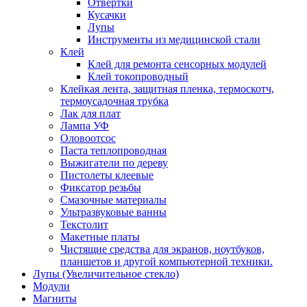
Отвертки
Кусачки
Лупы
Инструменты из медицинской стали
Клей
Клей для ремонта сенсорных модулей
Клей токопроводный
Клейкая лента, защитная пленка, термоскотч,
термоусадочная трубка
Лак для плат
Лампа УФ
Оловоотсос
Паста теплопроводная
Выжигатели по дереву
Пистолеты клеевые
Фиксатор резьбы
Смазочные материалы
Ультразвуковые ванны
Текстолит
Макетные платы
Чистящие средства для экранов, ноутбуков,
планшетов и другой компьютерной техники.
Лупы (Увеличительное стекло)
Модули
Магниты