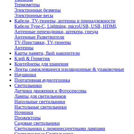
Термометры
Электронные безмены
Электронные весы
Кабели, TV-тюнеры, антенны и принадлежности
Кабели Type-C, Lightning, microUSB, USB, HDMI,
Антенные переходники, штекера, гнезда
Антенные Разветвители
TV-Приставки, TV-тюнеры
Антенны
Карты памяти, flash накопители
Клей & Герметик
Контейнеры для хранения
Ленты самоклеящиеся изоляционные & упаковочные
Наушники
Портативная аудиотехника
Светильники
Датчики движения и Фотосенсоры
Лампы для светильников
Напольные светильники
Настольные светильники
Ночники
Прожекторы
Садовые светильники
Светильники с люминесцентными лампами
Светодиодные Светильники