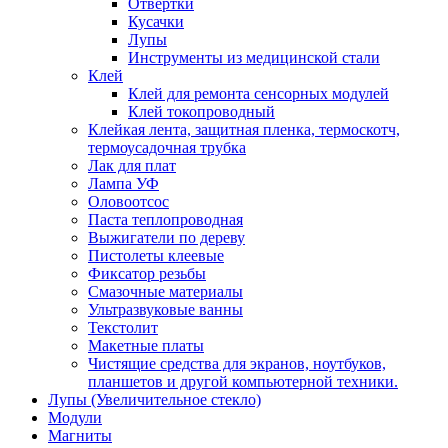
Отвертки
Кусачки
Лупы
Инструменты из медицинской стали
Клей
Клей для ремонта сенсорных модулей
Клей токопроводный
Клейкая лента, защитная пленка, термоскотч,
термоусадочная трубка
Лак для плат
Лампа УФ
Оловоотсос
Паста теплопроводная
Выжигатели по дереву
Пистолеты клеевые
Фиксатор резьбы
Смазочные материалы
Ультразвуковые ванны
Текстолит
Макетные платы
Чистящие средства для экранов, ноутбуков,
планшетов и другой компьютерной техники.
Лупы (Увеличительное стекло)
Модули
Магниты