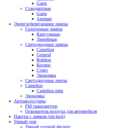
Garin
Стандартные
Garin
Ansman
Энергосберегающие лампы
Галогенные лампы
Капсульные
Линейные
Светодиодные лампы
Camelion
General
Robiton
Космос
Старт
Экономка
Светодиодные ленты
Camelion
Camelion mini
Экономка
Автоаксессуары
FM трансмиттер
Освежитель воздуха для автомобиля
Пакеты с замком (zip-lock)
Умный дом
Умный сетевой фильтр