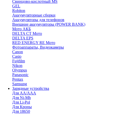
Cвинцово-кислотный MS
GEL
Robiton
Аккумуляторные сборки
Аккумуляторы для телефонов
Внешние аккумуляторы (POWER BANK)
Мото АКБ
DELTA CT Мото
DELTA EPS
RED ENERGY RE Мото
Фотоаппараты, Видеокамеры
Canon
Casio
Fujifilm
Nikon
Olympus
Panasonic
Pentax
Samsung
Зарядные устройства
Для AA/AAA
Для Ni-Mh
Для Li-Pol
Для Кроны
Для 18650