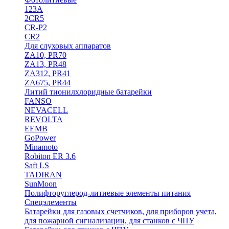
123A
2CR5
CR-P2
CR2
Для слуховых аппаратов
ZA10, PR70
ZA13, PR48
ZA312, PR41
ZA675, PR44
Литий тионилхлоридные батарейки
FANSO
NEVACELL
REVOLTA
EEMB
GoPower
Minamoto
Robiton ER 3.6
Saft LS
TADIRAN
SunMoon
Полифторуглерод-литиевые элементы питания
Спецэлементы
Батарейки для газовых счетчиков, для приборов учета,
для пожарной сигнализации, для станков с ЧПУ