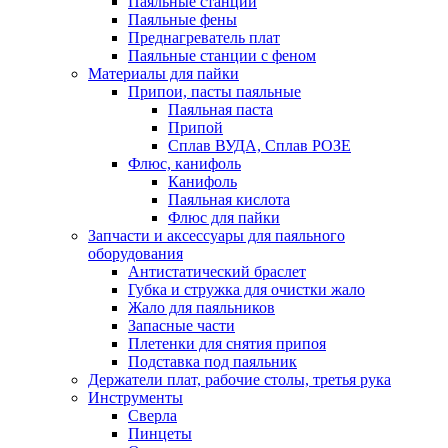
Паяльные станции
Паяльные фены
Преднагреватель плат
Паяльные станции с феном
Материалы для пайки
Припои, пасты паяльные
Паяльная паста
Припой
Сплав ВУДА, Сплав РОЗЕ
Флюс, канифоль
Канифоль
Паяльная кислота
Флюс для пайки
Запчасти и аксессуары для паяльного
оборудования
Антистатический браслет
Губка и стружка для очистки жало
Жало для паяльников
Запасные части
Плетенки для снятия припоя
Подставка под паяльник
Держатели плат, рабочие столы, третья рука
Инструменты
Сверла
Пинцеты