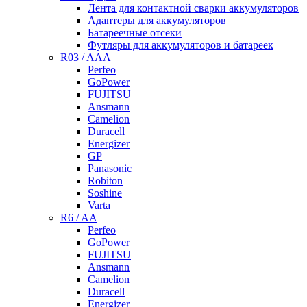
Лента для контактной сварки аккумуляторов
Адаптеры для аккумуляторов
Батареечные отсеки
Футляры для аккумуляторов и батареек
R03 / AAA
Perfeo
GoPower
FUJITSU
Ansmann
Camelion
Duracell
Energizer
GP
Panasonic
Robiton
Soshine
Varta
R6 / AA
Perfeo
GoPower
FUJITSU
Ansmann
Camelion
Duracell
Energizer