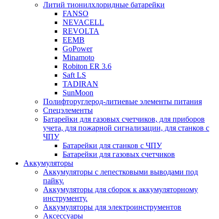
Литий тионилхлоридные батарейки
FANSO
NEVACELL
REVOLTA
EEMB
GoPower
Minamoto
Robiton ER 3.6
Saft LS
TADIRAN
SunMoon
Полифторуглерод-литиевые элементы питания
Спецэлементы
Батарейки для газовых счетчиков, для приборов
учета, для пожарной сигнализации, для станков с
ЧПУ
Батарейки для станков с ЧПУ
Батарейки для газовых счетчиков
Аккумуляторы
Аккумуляторы с лепестковыми выводами под
пайку.
Аккумуляторы для сборок к аккумуляторному
инструменту.
Аккумуляторы для электроинструментов
Аксессуары