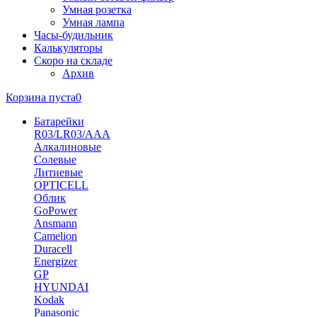
Умная розетка
Умная лампа
Часы-будильник
Калькуляторы
Скоро на складе
Архив
Корзина пуста
0
Батарейки
R03/LR03/AAA
Алкалиновые
Солевые
Литиевые
OPTICELL
Облик
GoPower
Ansmann
Camelion
Duracell
Energizer
GP
HYUNDAI
Kodak
Panasonic