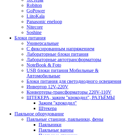
Robiton
GoPower
LiitoKala
Panasonic eneloop
Nitecore
Soshine
Блоки питания
Универсальные
C фиксированным напряжением
Лабораторные блоки питания
Лабораторные автотрансформаторы
NoteBook & Foto
USB блоки питания Мобильные &
Автомобильные
Блоки питания для светодиодного освещения
Инвертор 12V-220V
Конвертеры-трансформаторы 220V-110V
ШТЕКЕРА, зажим "крокодил", РАЗЪЁМЫ
Зажим "крокодил"
Штекера
Паяльное оборудование
Паяльные станции, паяльники, фены
Паяльники
Паяльные ванны