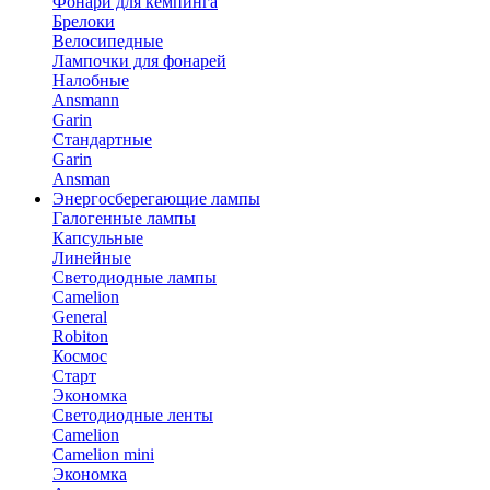
Фонари для кемпинга
Брелоки
Велосипедные
Лампочки для фонарей
Налобные
Ansmann
Garin
Стандартные
Garin
Ansman
Энергосберегающие лампы
Галогенные лампы
Капсульные
Линейные
Светодиодные лампы
Camelion
General
Robiton
Космос
Старт
Экономка
Светодиодные ленты
Camelion
Camelion mini
Экономка