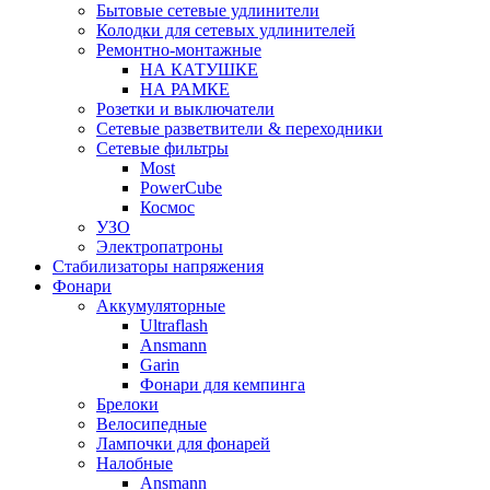
Бытовые сетевые удлинители
Колодки для сетевых удлинителей
Ремонтно-монтажные
НА КАТУШКЕ
НА РАМКЕ
Розетки и выключатели
Сетевые разветвители & переходники
Сетевые фильтры
Most
PowerCube
Космос
УЗО
Электропатроны
Стабилизаторы напряжения
Фонари
Аккумуляторные
Ultraflash
Ansmann
Garin
Фонари для кемпинга
Брелоки
Велосипедные
Лампочки для фонарей
Налобные
Ansmann