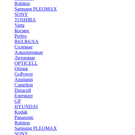
Robiton
Samsung PLEOMAX
SONY
TOSHIBA
Varta
Космос
Perfeo
R6/LR6/AA
Солевые
Алкалиновые
Литиевые
OPTICELL
Облик
GoPower
Ansmann
Camelion
Duracell
Energizer
GP
HYUNDAI
Kodak
Panasonic
Robiton
Samsung PLEOMAX
SONY