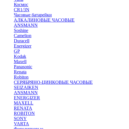
Космос
CR1/3N
Часовые батарейки
АЛКАЛИНОВЫЕ ЧАСОВЫЕ
ANSMANN
Soshine
Camelion
Duracell
Energizer
GP
Kodak
Maxell
Panasonic
Renata
Robiton
СЕРЯБРЯНО-ЦИНКОВЫЕ ЧАСОВЫЕ
SEIZAIKEN
ANSMANN
ENERGIZER
MAXELL
RENATA
ROBITON
SONY
VARTA
Фотолитиевые