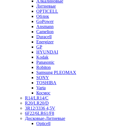
Алкалиновые
Литиевые
OPTICELL
Облик
GoPower
Ansmann
Camelion
Duracell
Energizer
GP
HYUNDAI
Kodak
Panasonic
Robiton
Samsung PLEOMAX
SONY
TOSHIBA
Varta
Космос
R14/LR14/C
R20/LR20/D
3R12/3336 4,5V
6F22/6LR61/F8
Дисковые-Литиевые
Opticell