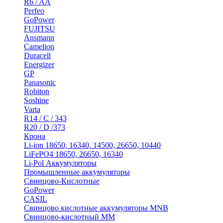
R6 / AA
Perfeo
GoPower
FUJITSU
Ansmann
Camelion
Duracell
Energizer
GP
Panasonic
Robiton
Soshine
Varta
R14 / C / 343
R20 / D /373
Крона
Li-ion 18650, 16340, 14500, 26650, 10440
LiFePO4 18650, 26650, 16340
Li-Pol Аккумуляторы
Промышленные аккумуляторы
Свинцово-Кислотные
GoPower
CASIL
Свинцово кислотные аккумуляторы MNB
Cвинцово-кислотный MM