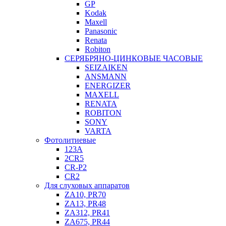
GP
Kodak
Maxell
Panasonic
Renata
Robiton
СЕРЯБРЯНО-ЦИНКОВЫЕ ЧАСОВЫЕ
SEIZAIKEN
ANSMANN
ENERGIZER
MAXELL
RENATA
ROBITON
SONY
VARTA
Фотолитиевые
123A
2CR5
CR-P2
CR2
Для слуховых аппаратов
ZA10, PR70
ZA13, PR48
ZA312, PR41
ZA675, PR44