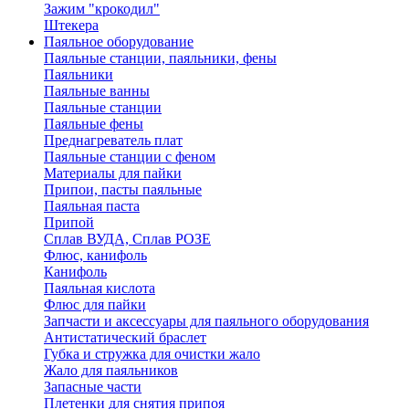
Зажим "крокодил"
Штекера
Паяльное оборудование
Паяльные станции, паяльники, фены
Паяльники
Паяльные ванны
Паяльные станции
Паяльные фены
Преднагреватель плат
Паяльные станции с феном
Материалы для пайки
Припои, пасты паяльные
Паяльная паста
Припой
Сплав ВУДА, Сплав РОЗЕ
Флюс, канифоль
Канифоль
Паяльная кислота
Флюс для пайки
Запчасти и аксессуары для паяльного оборудования
Антистатический браслет
Губка и стружка для очистки жало
Жало для паяльников
Запасные части
Плетенки для снятия припоя