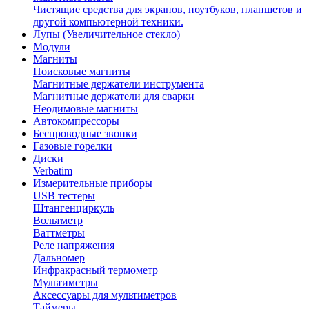
Чистящие средства для экранов, ноутбуков, планшетов и
другой компьютерной техники.
Лупы (Увеличительное стекло)
Модули
Магниты
Поисковые магниты
Магнитные держатели инструмента
Магнитные держатели для сварки
Неодимовые магниты
Автокомпрессоры
Беспроводные звонки
Газовые горелки
Диски
Verbatim
Измерительные приборы
USB тестеры
Штангенциркуль
Вольтметр
Ваттметры
Реле напряжения
Дальномер
Инфракрасный термометр
Мультиметры
Аксессуары для мультиметров
Таймеры