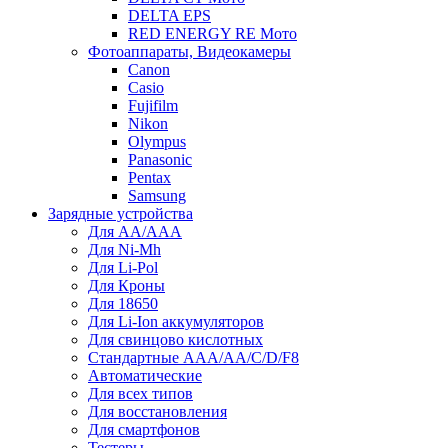
DELTA EPS
RED ENERGY RE Мото
Фотоаппараты, Видеокамеры
Canon
Casio
Fujifilm
Nikon
Olympus
Panasonic
Pentax
Samsung
Зарядные устройства
Для AA/AAA
Для Ni-Mh
Для Li-Pol
Для Кроны
Для 18650
Для Li-Ion аккумуляторов
Для свинцово кислотных
Стандартные ААА/АА/С/D/F8
Автоматические
Для всех типов
Для восстановления
Для смартфонов
Тестеры