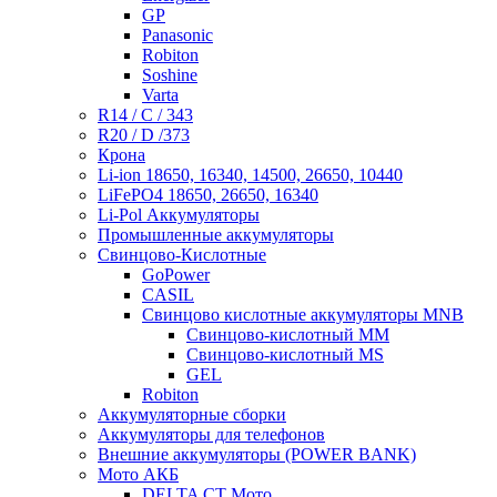
GP
Panasonic
Robiton
Soshine
Varta
R14 / C / 343
R20 / D /373
Крона
Li-ion 18650, 16340, 14500, 26650, 10440
LiFePO4 18650, 26650, 16340
Li-Pol Аккумуляторы
Промышленные аккумуляторы
Свинцово-Кислотные
GoPower
CASIL
Свинцово кислотные аккумуляторы MNB
Cвинцово-кислотный MM
Cвинцово-кислотный MS
GEL
Robiton
Аккумуляторные сборки
Аккумуляторы для телефонов
Внешние аккумуляторы (POWER BANK)
Мото АКБ
DELTA CT Мото