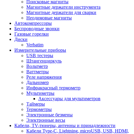
Поисковые магниты
Магнитные держатели инструмента
Магнитные держатели для сварки
Неодимовые магниты
Автокомпрессоры
Беспроводные звонки
Газовые горелки
Диски
Verbatim
Измерительные приборы
USB тестеры
Штангенциркуль
Вольтметр
Ваттметры
Реле напряжения
Дальномер
Инфракрасный термометр
Мультиметры
Аксессуары для мультиметров
Таймеры
Термометры
Электронные безмены
Электронные весы
Кабели, TV-тюнеры, антенны и принадлежности
Кабели Type-C, Lightning, microUSB, USB, HDMI,