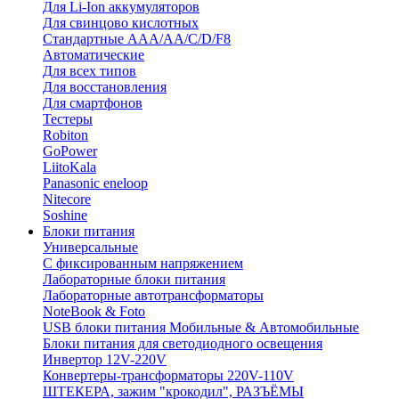
Для Li-Ion аккумуляторов
Для свинцово кислотных
Стандартные ААА/АА/С/D/F8
Автоматические
Для всех типов
Для восстановления
Для смартфонов
Тестеры
Robiton
GoPower
LiitoKala
Panasonic eneloop
Nitecore
Soshine
Блоки питания
Универсальные
C фиксированным напряжением
Лабораторные блоки питания
Лабораторные автотрансформаторы
NoteBook & Foto
USB блоки питания Мобильные & Автомобильные
Блоки питания для светодиодного освещения
Инвертор 12V-220V
Конвертеры-трансформаторы 220V-110V
ШТЕКЕРА, зажим "крокодил", РАЗЪЁМЫ