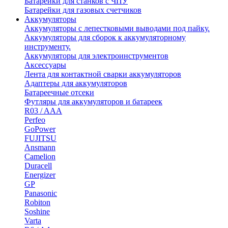
Батарейки для станков с ЧПУ
Батарейки для газовых счетчиков
Аккумуляторы
Аккумуляторы с лепестковыми выводами под пайку.
Аккумуляторы для сборок к аккумуляторному
инструменту.
Аккумуляторы для электроинструментов
Аксессуары
Лента для контактной сварки аккумуляторов
Адаптеры для аккумуляторов
Батареечные отсеки
Футляры для аккумуляторов и батареек
R03 / AAA
Perfeo
GoPower
FUJITSU
Ansmann
Camelion
Duracell
Energizer
GP
Panasonic
Robiton
Soshine
Varta