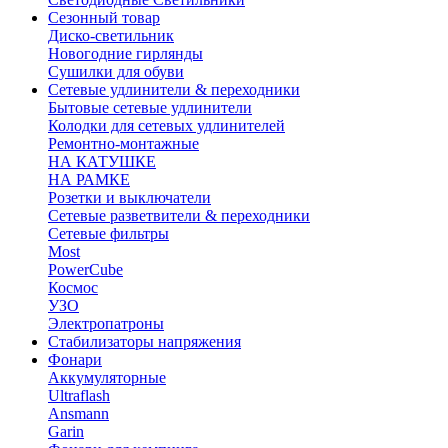
Сезонный товар
Диско-светильник
Новогодние гирлянды
Сушилки для обуви
Сетевые удлинители & переходники
Бытовые сетевые удлинители
Колодки для сетевых удлинителей
Ремонтно-монтажные
НА КАТУШКЕ
НА РАМКЕ
Розетки и выключатели
Сетевые разветвители & переходники
Сетевые фильтры
Most
PowerCube
Космос
УЗО
Электропатроны
Стабилизаторы напряжения
Фонари
Аккумуляторные
Ultraflash
Ansmann
Garin