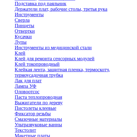
Подставка под паяльник
Держатели плат, рабочие столы, третья рука
Инструменты
Сверла
Пинцеты
Отвертки
Кусачки
Лупы
Инструменты из медицинской стали
Клей
Клей для ремонта сенсорных модулей
Клей токопроводный
Клейкая лента, защитная пленка, термоскотч,
термоусадочная трубка
Лак для плат
Лампа УФ
Оловоотсос
Паста теплопроводная
Выжигатели по дереву
Пистолеты клеевые
Фиксатор резьбы
Смазочные материалы
Ультразвуковые ванны
Текстолит
Макетные платы