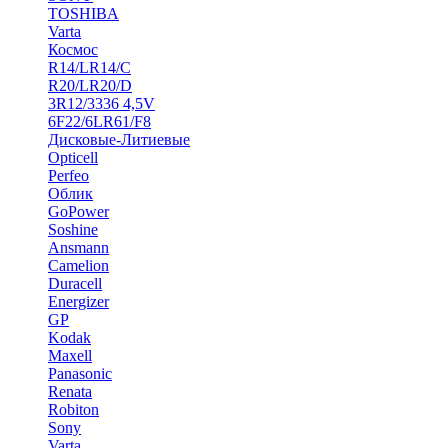
TOSHIBA
Varta
Космос
R14/LR14/C
R20/LR20/D
3R12/3336 4,5V
6F22/6LR61/F8
Дисковые-Литиевые
Opticell
Perfeo
Облик
GoPower
Soshine
Ansmann
Camelion
Duracell
Energizer
GP
Kodak
Maxell
Panasonic
Renata
Robiton
Sony
Varta