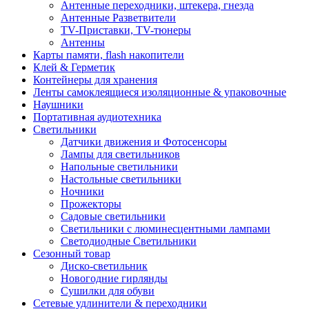
Антенные переходники, штекера, гнезда
Антенные Разветвители
TV-Приставки, TV-тюнеры
Антенны
Карты памяти, flash накопители
Клей & Герметик
Контейнеры для хранения
Ленты самоклеящиеся изоляционные & упаковочные
Наушники
Портативная аудиотехника
Светильники
Датчики движения и Фотосенсоры
Лампы для светильников
Напольные светильники
Настольные светильники
Ночники
Прожекторы
Садовые светильники
Светильники с люминесцентными лампами
Светодиодные Светильники
Сезонный товар
Диско-светильник
Новогодние гирлянды
Сушилки для обуви
Сетевые удлинители & переходники