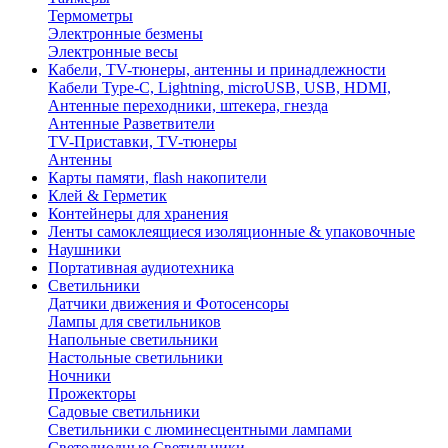
Термометры
Электронные безмены
Электронные весы
Кабели, TV-тюнеры, антенны и принадлежности
Кабели Type-C, Lightning, microUSB, USB, HDMI,
Антенные переходники, штекера, гнезда
Антенные Разветвители
TV-Приставки, TV-тюнеры
Антенны
Карты памяти, flash накопители
Клей & Герметик
Контейнеры для хранения
Ленты самоклеящиеся изоляционные & упаковочные
Наушники
Портативная аудиотехника
Светильники
Датчики движения и Фотосенсоры
Лампы для светильников
Напольные светильники
Настольные светильники
Ночники
Прожекторы
Садовые светильники
Светильники с люминесцентными лампами
Светодиодные Светильники