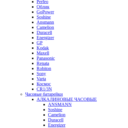
Perfeo
Облик
GoPower
Soshine
Ansmann
Camelion
Duracell
Energizer
GP
Kodak
Maxell
Panasonic
Renata
Robiton
Sony
Varta
Космос
CR1/3N
Часовые батарейки
АЛКАЛИНОВЫЕ ЧАСОВЫЕ
ANSMANN
Soshine
Camelion
Duracell
Energizer