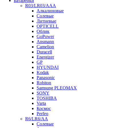
Батарейки
R03/LR03/AAA
Алкалиновые
Солевые
Литиевые
OPTICELL
Облик
GoPower
Ansmann
Camelion
Duracell
Energizer
GP
HYUNDAI
Kodak
Panasonic
Robiton
Samsung PLEOMAX
SONY
TOSHIBA
Varta
Космос
Perfeo
R6/LR6/AA
Солевые