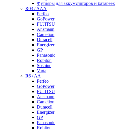
Футляры для аккумуляторов и батареек
R03 / AAA
Perfeo
GoPower
FUJITSU
Ansmann
Camelion
Duracell
Energizer
GP
Panasonic
Robiton
Soshine
Varta
R6 / AA
Perfeo
GoPower
FUJITSU
Ansmann
Camelion
Duracell
Energizer
GP
Panasonic
Robiton