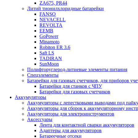
ZA675, PR44
Литий тионилхлоридные батарейки
FANSO
NEVACELL
REVOLTA
EEMB
GoPower
Minamoto
Robiton ER 3.6
Saft LS
TADIRAN
SunMoon
Полифторуглерод-литиевые элементы питания
Спецэлементы
Батарейки для газовых счетчиков, для приборов уче
Батарейки для станков с ЧПУ
Батарейки для газовых счетчиков
Аккумуляторы
Аккумуляторы с лепестковыми выводами под пайку
Аккумуляторы для сборок к аккумуляторному инстр
Аккумуляторы для электроинструментов
Аксессуары
Лента для контактной сварки аккумуляторов
Адаптеры для аккумуляторов
Батареечные отсеки