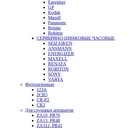
Energizer
GP
Kodak
Maxell
Panasonic
Renata
Robiton
СЕРЯБРЯНО-ЦИНКОВЫЕ ЧАСОВЫЕ
SEIZAIKEN
ANSMANN
ENERGIZER
MAXELL
RENATA
ROBITON
SONY
VARTA
Фотолитиевые
123A
2CR5
CR-P2
CR2
Для слуховых аппаратов
ZA10, PR70
ZA13, PR48
ZA312, PR41