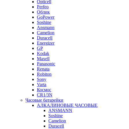
Opticell
Perfeo
Облик
GoPower
Soshine
Ansmann
Camelion
Duracell
Energizer
GP
Kodak
Maxell
Panasonic
Renata
Robiton
Sony
Varta
Космос
CR1/3N
Часовые батарейки
АЛКАЛИНОВЫЕ ЧАСОВЫЕ
ANSMANN
Soshine
Camelion
Duracell