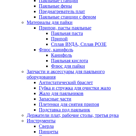
Паяльные станции
Паяльные фены
Преднагреватель плат
Паяльные станции с феном
Материалы для пайки
Припои, пасты паяльные
Паяльная паста
Припой
Сплав ВУДА, Сплав РОЗЕ
Флюс, канифоль
Канифоль
Паяльная кислота
Флюс для пайки
Запчасти и аксессуары для паяльного
оборудования
Антистатический браслет
Губка и стружка для очистки жало
Жало для паяльников
Запасные части
Плетенки для снятия припоя
Подставка под паяльник
Держатели плат, рабочие столы, третья рука
Инструменты
Сверла
Пинцеты