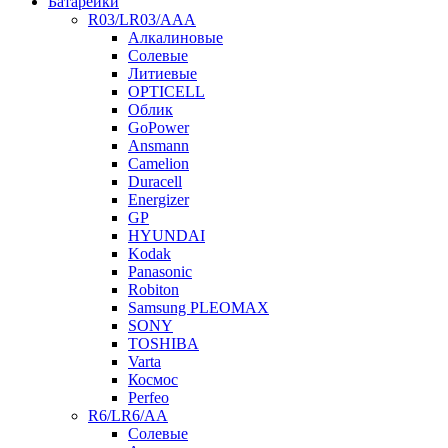
Батарейки
R03/LR03/AAA
Алкалиновые
Солевые
Литиевые
OPTICELL
Облик
GoPower
Ansmann
Camelion
Duracell
Energizer
GP
HYUNDAI
Kodak
Panasonic
Robiton
Samsung PLEOMAX
SONY
TOSHIBA
Varta
Космос
Perfeo
R6/LR6/AA
Солевые