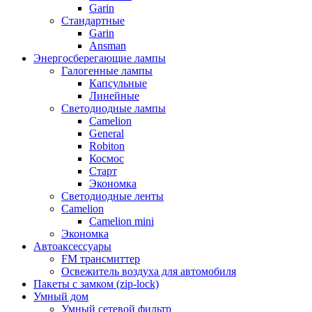
Garin
Стандартные
Garin
Ansman
Энергосберегающие лампы
Галогенные лампы
Капсульные
Линейные
Светодиодные лампы
Camelion
General
Robiton
Космос
Старт
Экономка
Светодиодные ленты
Camelion
Camelion mini
Экономка
Автоаксессуары
FM трансмиттер
Освежитель воздуха для автомобиля
Пакеты с замком (zip-lock)
Умный дом
Умный сетевой фильтр