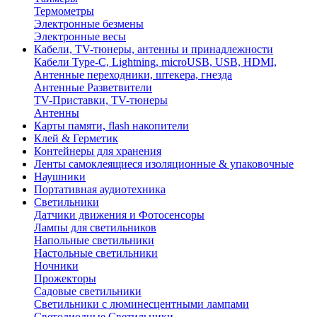
Термометры
Электронные безмены
Электронные весы
Кабели, TV-тюнеры, антенны и принадлежности
Кабели Type-C, Lightning, microUSB, USB, HDMI,
Антенные переходники, штекера, гнезда
Антенные Разветвители
TV-Приставки, TV-тюнеры
Антенны
Карты памяти, flash накопители
Клей & Герметик
Контейнеры для хранения
Ленты самоклеящиеся изоляционные & упаковочные
Наушники
Портативная аудиотехника
Светильники
Датчики движения и Фотосенсоры
Лампы для светильников
Напольные светильники
Настольные светильники
Ночники
Прожекторы
Садовые светильники
Светильники с люминесцентными лампами
Светодиодные Светильники