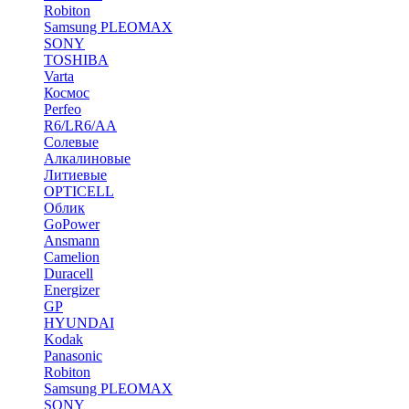
Robiton
Samsung PLEOMAX
SONY
TOSHIBA
Varta
Космос
Perfeo
R6/LR6/AA
Солевые
Алкалиновые
Литиевые
OPTICELL
Облик
GoPower
Ansmann
Camelion
Duracell
Energizer
GP
HYUNDAI
Kodak
Panasonic
Robiton
Samsung PLEOMAX
SONY