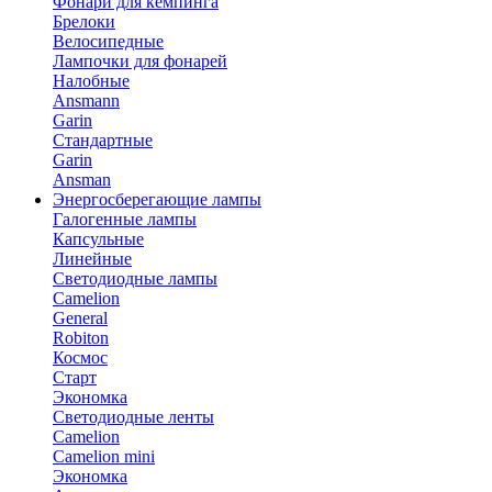
Фонари для кемпинга
Брелоки
Велосипедные
Лампочки для фонарей
Налобные
Ansmann
Garin
Стандартные
Garin
Ansman
Энергосберегающие лампы
Галогенные лампы
Капсульные
Линейные
Светодиодные лампы
Camelion
General
Robiton
Космос
Старт
Экономка
Светодиодные ленты
Camelion
Camelion mini
Экономка