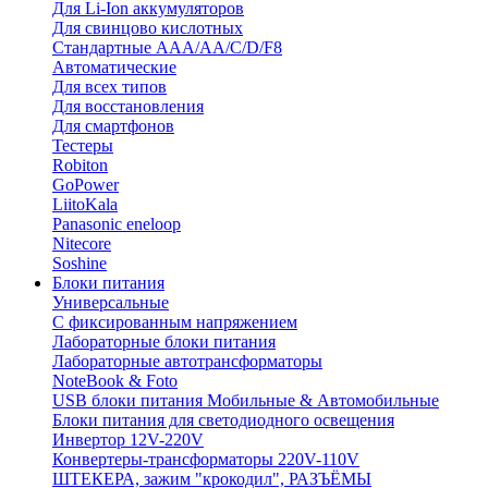
Для Li-Ion аккумуляторов
Для свинцово кислотных
Стандартные ААА/АА/С/D/F8
Автоматические
Для всех типов
Для восстановления
Для смартфонов
Тестеры
Robiton
GoPower
LiitoKala
Panasonic eneloop
Nitecore
Soshine
Блоки питания
Универсальные
C фиксированным напряжением
Лабораторные блоки питания
Лабораторные автотрансформаторы
NoteBook & Foto
USB блоки питания Мобильные & Автомобильные
Блоки питания для светодиодного освещения
Инвертор 12V-220V
Конвертеры-трансформаторы 220V-110V
ШТЕКЕРА, зажим "крокодил", РАЗЪЁМЫ