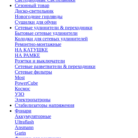
Сезонный товар
Диско-светильник
Новогодние гирлянды
Сушилки для обуви
Сетевые удлинители & переходники
Бытовые сетевые удлинители
Колодки для сетевых удлинителей
Ремонтно-монтажные
НА КАТУШКЕ
НА РАМКЕ
Розетки и выключатели
Сетевые разветвители & переходники
Сетевые фильтры
Most
PowerCube
Космос
УЗО
Электропатроны
Стабилизаторы напряжения
Фонари
Аккумуляторные
Ultraflash
Ansmann
Garin