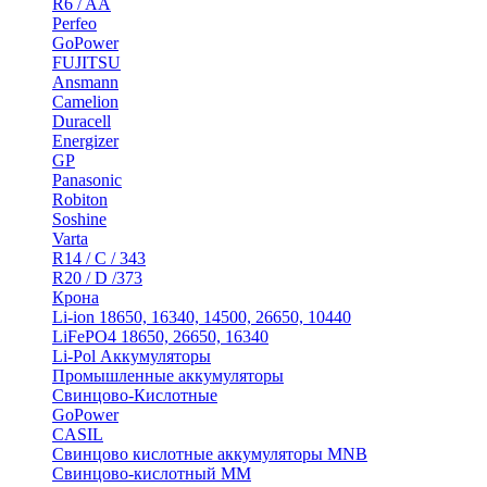
R6 / AA
Perfeo
GoPower
FUJITSU
Ansmann
Camelion
Duracell
Energizer
GP
Panasonic
Robiton
Soshine
Varta
R14 / C / 343
R20 / D /373
Крона
Li-ion 18650, 16340, 14500, 26650, 10440
LiFePO4 18650, 26650, 16340
Li-Pol Аккумуляторы
Промышленные аккумуляторы
Свинцово-Кислотные
GoPower
CASIL
Свинцово кислотные аккумуляторы MNB
Cвинцово-кислотный MM