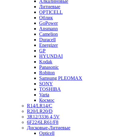
Алкалиновые
Литиевые
OPTICELL
Облик
GoPower
Ansmann
Camelion
Duracell
Energizer
GP
HYUNDAI
Kodak
Panasonic
Robiton
Samsung PLEOMAX
SONY
TOSHIBA
Varta
Космос
R14/LR14/C
R20/LR20/D
3R12/3336 4,5V
6F22/6LR61/F8
Дисковые-Литиевые
Opticell