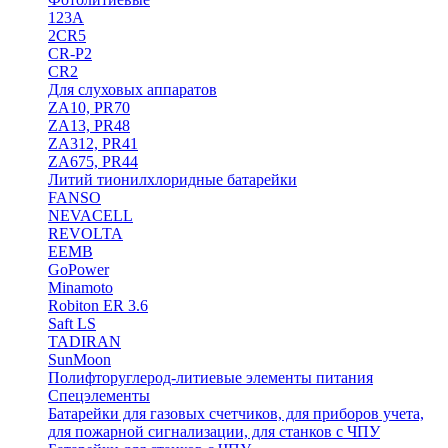
123A
2CR5
CR-P2
CR2
Для слуховых аппаратов
ZA10, PR70
ZA13, PR48
ZA312, PR41
ZA675, PR44
Литий тионилхлоридные батарейки
FANSO
NEVACELL
REVOLTA
EEMB
GoPower
Minamoto
Robiton ER 3.6
Saft LS
TADIRAN
SunMoon
Полифторуглерод-литиевые элементы питания
Спецэлементы
Батарейки для газовых счетчиков, для приборов учета,
для пожарной сигнализации, для станков с ЧПУ