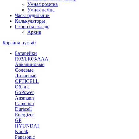
Умная розетка
Умная лампа
Часы-будильник
Калькуляторы
Скоро на складе
Архив
Корзина пуста
0
Батарейки
R03/LR03/AAA
Алкалиновые
Солевые
Литиевые
OPTICELL
Облик
GoPower
Ansmann
Camelion
Duracell
Energizer
GP
HYUNDAI
Kodak
Panasonic