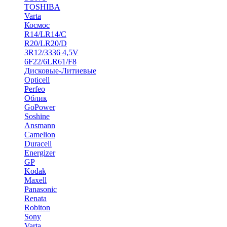
TOSHIBA
Varta
Космос
R14/LR14/C
R20/LR20/D
3R12/3336 4,5V
6F22/6LR61/F8
Дисковые-Литиевые
Opticell
Perfeo
Облик
GoPower
Soshine
Ansmann
Camelion
Duracell
Energizer
GP
Kodak
Maxell
Panasonic
Renata
Robiton
Sony
Varta