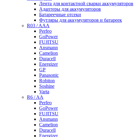
Лента для контактной сварки аккумуляторов
Адаптеры для аккумуляторов
Батареечные отсеки
Футляры для аккумуляторов и батареек
R03 / AAA
Perfeo
GoPower
FUJITSU
Ansmann
Camelion
Duracell
Energizer
GP
Panasonic
Robiton
Soshine
Varta
R6 / AA
Perfeo
GoPower
FUJITSU
Ansmann
Camelion
Duracell
Energizer