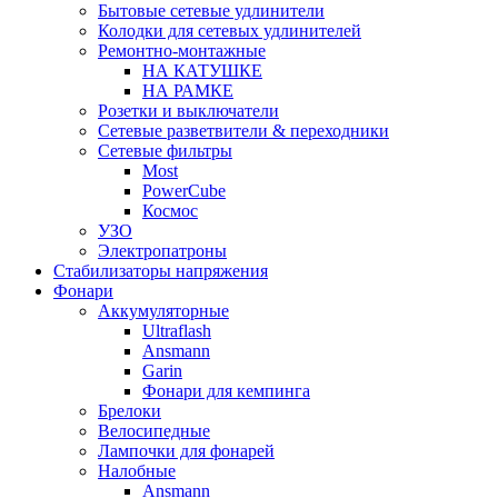
Бытовые сетевые удлинители
Колодки для сетевых удлинителей
Ремонтно-монтажные
НА КАТУШКЕ
НА РАМКЕ
Розетки и выключатели
Сетевые разветвители & переходники
Сетевые фильтры
Most
PowerCube
Космос
УЗО
Электропатроны
Стабилизаторы напряжения
Фонари
Аккумуляторные
Ultraflash
Ansmann
Garin
Фонари для кемпинга
Брелоки
Велосипедные
Лампочки для фонарей
Налобные
Ansmann