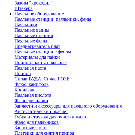
Зажим "крокодил"
Штекера
Паяльное оборудование
Паяльные станции, паяльники, фены
Паяльники
Паяльные ванны
Паяльные станции
Паяльные фены
Преднагреватель плат
Паяльные станции с феном
Материалы для пайки
Припои, пасты паяльные
Паяльная паста
Припой
Сплав ВУДА, Сплав РОЗЕ
Флюс, канифоль
Канифоль
Паяльная кислота
Флюс для пайки
Запчасти и аксессуары для паяльного оборудования
Антистатический браслет
Губка и стружка для очистки жало
Жало для паяльников
Запасные части
Плетенки для снятия припоя