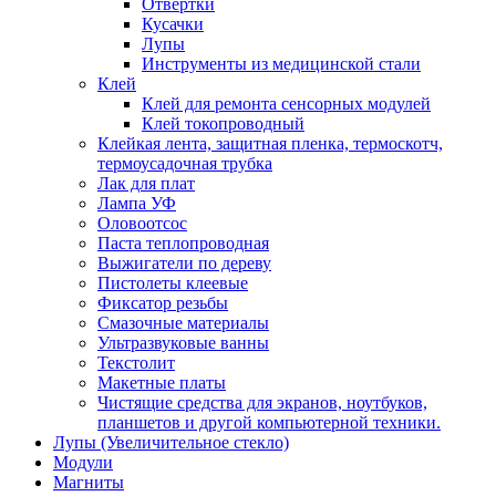
Отвертки
Кусачки
Лупы
Инструменты из медицинской стали
Клей
Клей для ремонта сенсорных модулей
Клей токопроводный
Клейкая лента, защитная пленка, термоскотч,
термоусадочная трубка
Лак для плат
Лампа УФ
Оловоотсос
Паста теплопроводная
Выжигатели по дереву
Пистолеты клеевые
Фиксатор резьбы
Смазочные материалы
Ультразвуковые ванны
Текстолит
Макетные платы
Чистящие средства для экранов, ноутбуков,
планшетов и другой компьютерной техники.
Лупы (Увеличительное стекло)
Модули
Магниты