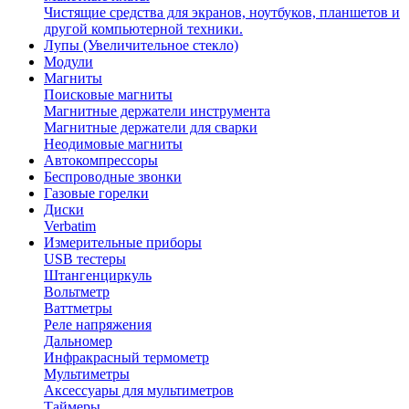
Чистящие средства для экранов, ноутбуков, планшетов и
другой компьютерной техники.
Лупы (Увеличительное стекло)
Модули
Магниты
Поисковые магниты
Магнитные держатели инструмента
Магнитные держатели для сварки
Неодимовые магниты
Автокомпрессоры
Беспроводные звонки
Газовые горелки
Диски
Verbatim
Измерительные приборы
USB тестеры
Штангенциркуль
Вольтметр
Ваттметры
Реле напряжения
Дальномер
Инфракрасный термометр
Мультиметры
Аксессуары для мультиметров
Таймеры