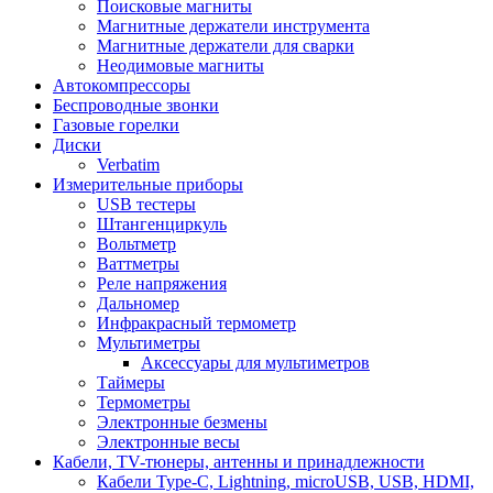
Поисковые магниты
Магнитные держатели инструмента
Магнитные держатели для сварки
Неодимовые магниты
Автокомпрессоры
Беспроводные звонки
Газовые горелки
Диски
Verbatim
Измерительные приборы
USB тестеры
Штангенциркуль
Вольтметр
Ваттметры
Реле напряжения
Дальномер
Инфракрасный термометр
Мультиметры
Аксессуары для мультиметров
Таймеры
Термометры
Электронные безмены
Электронные весы
Кабели, TV-тюнеры, антенны и принадлежности
Кабели Type-C, Lightning, microUSB, USB, HDMI,