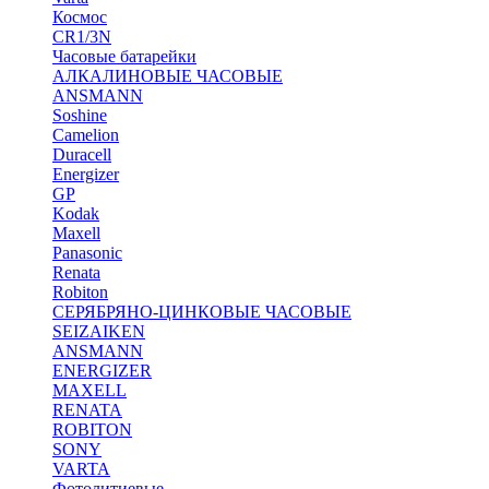
Космос
CR1/3N
Часовые батарейки
АЛКАЛИНОВЫЕ ЧАСОВЫЕ
ANSMANN
Soshine
Camelion
Duracell
Energizer
GP
Kodak
Maxell
Panasonic
Renata
Robiton
СЕРЯБРЯНО-ЦИНКОВЫЕ ЧАСОВЫЕ
SEIZAIKEN
ANSMANN
ENERGIZER
MAXELL
RENATA
ROBITON
SONY
VARTA
Фотолитиевые