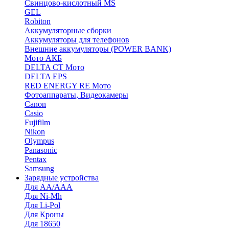
Cвинцово-кислотный MS
GEL
Robiton
Аккумуляторные сборки
Аккумуляторы для телефонов
Внешние аккумуляторы (POWER BANK)
Мото АКБ
DELTA CT Мото
DELTA EPS
RED ENERGY RE Мото
Фотоаппараты, Видеокамеры
Canon
Casio
Fujifilm
Nikon
Olympus
Panasonic
Pentax
Samsung
Зарядные устройства
Для AA/AAA
Для Ni-Mh
Для Li-Pol
Для Кроны
Для 18650