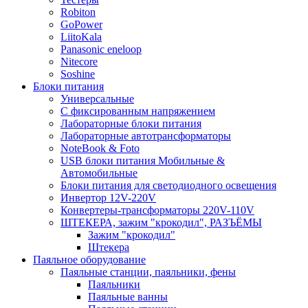
Robiton
GoPower
LiitoKala
Panasonic eneloop
Nitecore
Soshine
Блоки питания
Универсальные
C фиксированным напряжением
Лабораторные блоки питания
Лабораторные автотрансформаторы
NoteBook & Foto
USB блоки питания Мобильные &
Автомобильные
Блоки питания для светодиодного освещения
Инвертор 12V-220V
Конвертеры-трансформаторы 220V-110V
ШТЕКЕРА, зажим "крокодил", РАЗЪЁМЫ
Зажим "крокодил"
Штекера
Паяльное оборудование
Паяльные станции, паяльники, фены
Паяльники
Паяльные ванны