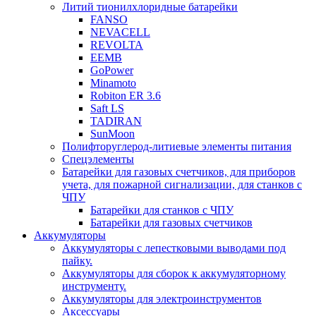
Литий тионилхлоридные батарейки
FANSO
NEVACELL
REVOLTA
EEMB
GoPower
Minamoto
Robiton ER 3.6
Saft LS
TADIRAN
SunMoon
Полифторуглерод-литиевые элементы питания
Спецэлементы
Батарейки для газовых счетчиков, для приборов
учета, для пожарной сигнализации, для станков с
ЧПУ
Батарейки для станков с ЧПУ
Батарейки для газовых счетчиков
Аккумуляторы
Аккумуляторы с лепестковыми выводами под
пайку.
Аккумуляторы для сборок к аккумуляторному
инструменту.
Аккумуляторы для электроинструментов
Аксессуары