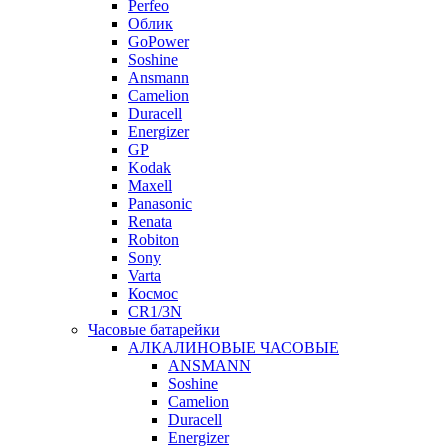
Perfeo
Облик
GoPower
Soshine
Ansmann
Camelion
Duracell
Energizer
GP
Kodak
Maxell
Panasonic
Renata
Robiton
Sony
Varta
Космос
CR1/3N
Часовые батарейки
АЛКАЛИНОВЫЕ ЧАСОВЫЕ
ANSMANN
Soshine
Camelion
Duracell
Energizer