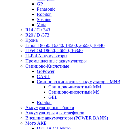
GP
Panasonic
Robiton
Soshine
Varta
R14 / C / 343
R20 / D /373
Крона
Li-ion 18650, 16340, 14500, 26650, 10440
LiFePO4 18650, 26650, 16340
Li-Pol Аккумуляторы
Промышленные аккумуляторы
Свинцово-Кислотные
GoPower
CASIL
Свинцово кислотные аккумуляторы MNB
Cвинцово-кислотный MM
Cвинцово-кислотный MS
GEL
Robiton
Аккумуляторные сборки
Аккумуляторы для телефонов
Внешние аккумуляторы (POWER BANK)
Мото АКБ
DELTA CT Мото