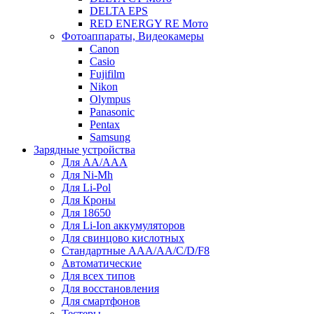
DELTA EPS
RED ENERGY RE Мото
Фотоаппараты, Видеокамеры
Canon
Casio
Fujifilm
Nikon
Olympus
Panasonic
Pentax
Samsung
Зарядные устройства
Для AA/AAA
Для Ni-Mh
Для Li-Pol
Для Кроны
Для 18650
Для Li-Ion аккумуляторов
Для свинцово кислотных
Стандартные ААА/АА/С/D/F8
Автоматические
Для всех типов
Для восстановления
Для смартфонов
Тестеры