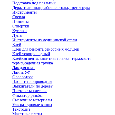
Подставка под паяльник
Держатели плат, рабочие столы, третья рука
Инструменты
Сверла
Пинцеты
Отвертки
Кусачки
Лупы
Инструменты из медицинской стали
Клей
Клей для ремонта сенсорных модулей
Клей токопроводный
Клейкая лента, защитная пленка, термоскотч,
термоусадочная трубка
Лак для плат
Лампа УФ
Оловоотсос
Паста теплопроводная
Выжигатели по дереву
Пистолеты клеевые
Фиксатор резьбы
Смазочные материалы
Ультразвуковые ванны
Текстолит
Макетные платы