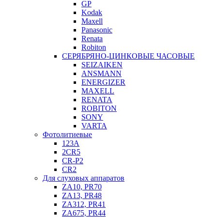
GP
Kodak
Maxell
Panasonic
Renata
Robiton
СЕРЯБРЯНО-ЦИНКОВЫЕ ЧАСОВЫЕ
SEIZAIKEN
ANSMANN
ENERGIZER
MAXELL
RENATA
ROBITON
SONY
VARTA
Фотолитиевые
123A
2CR5
CR-P2
CR2
Для слуховых аппаратов
ZA10, PR70
ZA13, PR48
ZA312, PR41
ZA675, PR44