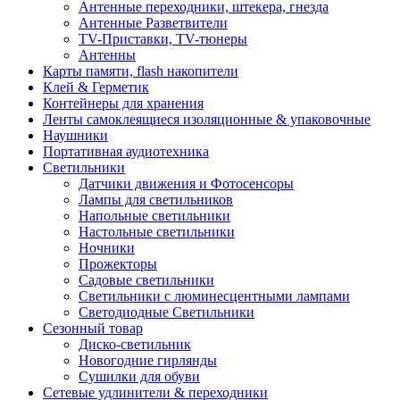
Антенные переходники, штекера, гнезда
Антенные Разветвители
TV-Приставки, TV-тюнеры
Антенны
Карты памяти, flash накопители
Клей & Герметик
Контейнеры для хранения
Ленты самоклеящиеся изоляционные & упаковочные
Наушники
Портативная аудиотехника
Светильники
Датчики движения и Фотосенсоры
Лампы для светильников
Напольные светильники
Настольные светильники
Ночники
Прожекторы
Садовые светильники
Светильники с люминесцентными лампами
Светодиодные Светильники
Сезонный товар
Диско-светильник
Новогодние гирлянды
Сушилки для обуви
Сетевые удлинители & переходники