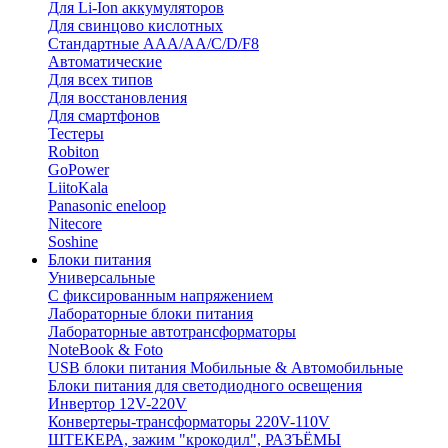
Для Li-Ion аккумуляторов
Для свинцово кислотных
Стандартные ААА/АА/С/D/F8
Автоматические
Для всех типов
Для восстановления
Для смартфонов
Тестеры
Robiton
GoPower
LiitoKala
Panasonic eneloop
Nitecore
Soshine
Блоки питания
Универсальные
C фиксированным напряжением
Лабораторные блоки питания
Лабораторные автотрансформаторы
NoteBook & Foto
USB блоки питания Мобильные & Автомобильные
Блоки питания для светодиодного освещения
Инвертор 12V-220V
Конвертеры-трансформаторы 220V-110V
ШТЕКЕРА, зажим "крокодил", РАЗЪЁМЫ