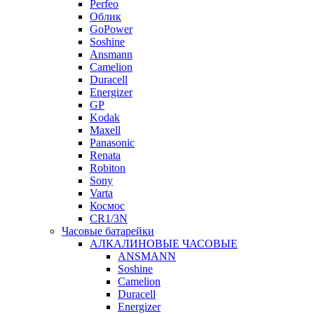
Perfeo
Облик
GoPower
Soshine
Ansmann
Camelion
Duracell
Energizer
GP
Kodak
Maxell
Panasonic
Renata
Robiton
Sony
Varta
Космос
CR1/3N
Часовые батарейки
АЛКАЛИНОВЫЕ ЧАСОВЫЕ
ANSMANN
Soshine
Camelion
Duracell
Energizer