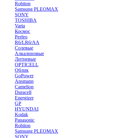
Robiton
Samsung PLEOMAX
SONY
TOSHIBA
Varta
Космос
Perfeo
R6/LR6/AA
Солевые
Алкалиновые
Литиевые
OPTICELL
Облик
GoPower
Ansmann
Camelion
Duracell
Energizer
GP
HYUNDAI
Kodak
Panasonic
Robiton
Samsung PLEOMAX
SONY