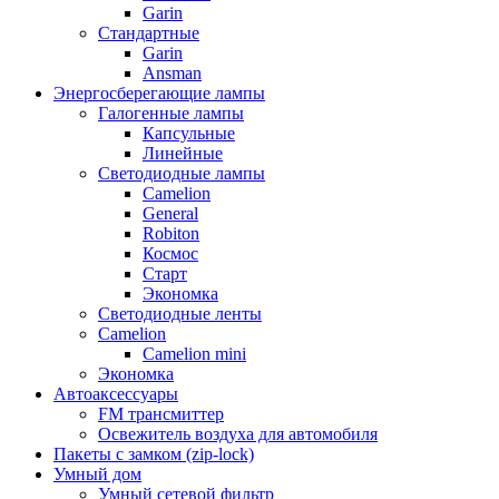
Garin
Стандартные
Garin
Ansman
Энергосберегающие лампы
Галогенные лампы
Капсульные
Линейные
Светодиодные лампы
Camelion
General
Robiton
Космос
Старт
Экономка
Светодиодные ленты
Camelion
Camelion mini
Экономка
Автоаксессуары
FM трансмиттер
Освежитель воздуха для автомобиля
Пакеты с замком (zip-lock)
Умный дом
Умный сетевой фильтр