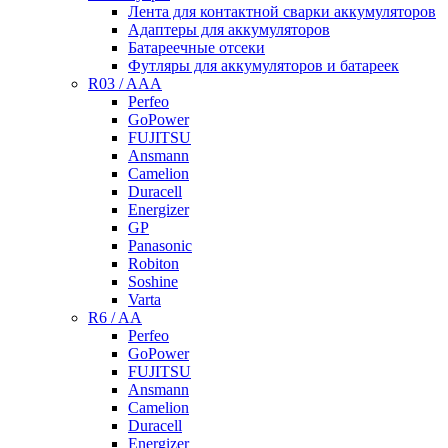
Лента для контактной сварки аккумуляторов
Адаптеры для аккумуляторов
Батареечные отсеки
Футляры для аккумуляторов и батареек
R03 / AAA
Perfeo
GoPower
FUJITSU
Ansmann
Camelion
Duracell
Energizer
GP
Panasonic
Robiton
Soshine
Varta
R6 / AA
Perfeo
GoPower
FUJITSU
Ansmann
Camelion
Duracell
Energizer