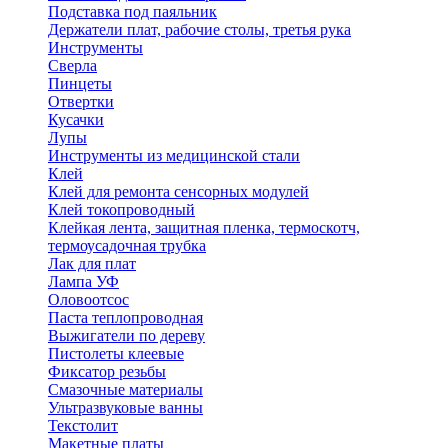
Подставка под паяльник
Держатели плат, рабочие столы, третья рука
Инструменты
Сверла
Пинцеты
Отвертки
Кусачки
Лупы
Инструменты из медицинской стали
Клей
Клей для ремонта сенсорных модулей
Клей токопроводный
Клейкая лента, защитная пленка, термоскотч,
термоусадочная трубка
Лак для плат
Лампа УФ
Оловоотсос
Паста теплопроводная
Выжигатели по дереву
Пистолеты клеевые
Фиксатор резьбы
Смазочные материалы
Ультразвуковые ванны
Текстолит
Макетные платы