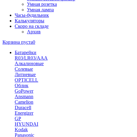
Умная розетка
Умная лампа
Часы-будильник
Калькуляторы
Скоро на складе
Архив
Корзина пуста
0
Батарейки
R03/LR03/AAA
Алкалиновые
Солевые
Литиевые
OPTICELL
Облик
GoPower
Ansmann
Camelion
Duracell
Energizer
GP
HYUNDAI
Kodak
Panasonic