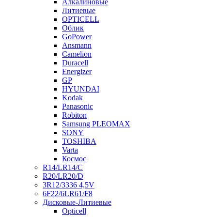
Алкалиновые
Литиевые
OPTICELL
Облик
GoPower
Ansmann
Camelion
Duracell
Energizer
GP
HYUNDAI
Kodak
Panasonic
Robiton
Samsung PLEOMAX
SONY
TOSHIBA
Varta
Космос
R14/LR14/C
R20/LR20/D
3R12/3336 4,5V
6F22/6LR61/F8
Дисковые-Литиевые
Opticell