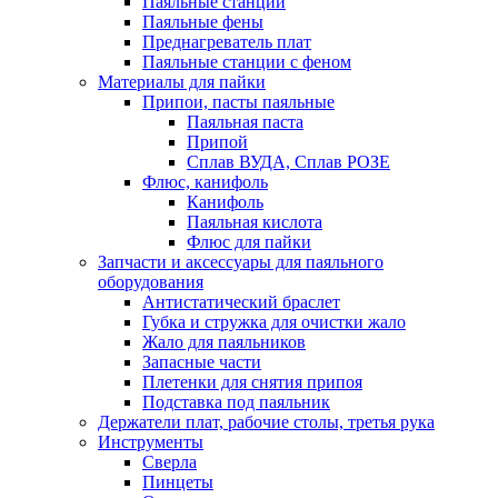
Паяльные станции
Паяльные фены
Преднагреватель плат
Паяльные станции с феном
Материалы для пайки
Припои, пасты паяльные
Паяльная паста
Припой
Сплав ВУДА, Сплав РОЗЕ
Флюс, канифоль
Канифоль
Паяльная кислота
Флюс для пайки
Запчасти и аксессуары для паяльного
оборудования
Антистатический браслет
Губка и стружка для очистки жало
Жало для паяльников
Запасные части
Плетенки для снятия припоя
Подставка под паяльник
Держатели плат, рабочие столы, третья рука
Инструменты
Сверла
Пинцеты