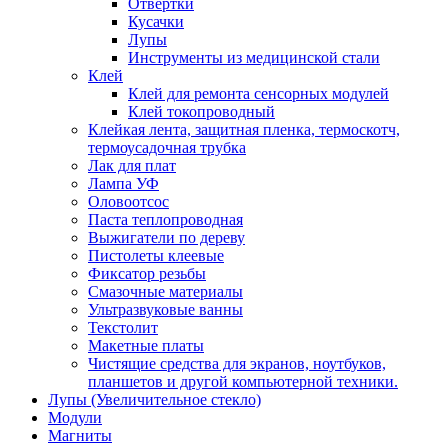
Отвертки
Кусачки
Лупы
Инструменты из медицинской стали
Клей
Клей для ремонта сенсорных модулей
Клей токопроводный
Клейкая лента, защитная пленка, термоскотч,
термоусадочная трубка
Лак для плат
Лампа УФ
Оловоотсос
Паста теплопроводная
Выжигатели по дереву
Пистолеты клеевые
Фиксатор резьбы
Смазочные материалы
Ультразвуковые ванны
Текстолит
Макетные платы
Чистящие средства для экранов, ноутбуков,
планшетов и другой компьютерной техники.
Лупы (Увеличительное стекло)
Модули
Магниты