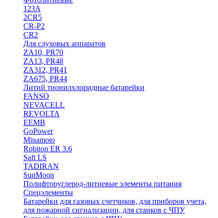
123A
2CR5
CR-P2
CR2
Для слуховых аппаратов
ZA10, PR70
ZA13, PR48
ZA312, PR41
ZA675, PR44
Литий тионилхлоридные батарейки
FANSO
NEVACELL
REVOLTA
EEMB
GoPower
Minamoto
Robiton ER 3.6
Saft LS
TADIRAN
SunMoon
Полифторуглерод-литиевые элементы питания
Спецэлементы
Батарейки для газовых счетчиков, для приборов учета,
для пожарной сигнализации, для станков с ЧПУ