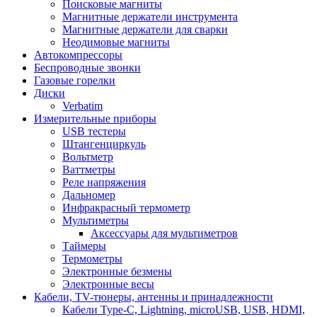
Поисковые магниты
Магнитные держатели инструмента
Магнитные держатели для сварки
Неодимовые магниты
Автокомпрессоры
Беспроводные звонки
Газовые горелки
Диски
Verbatim
Измерительные приборы
USB тестеры
Штангенциркуль
Вольтметр
Ваттметры
Реле напряжения
Дальномер
Инфракрасный термометр
Мультиметры
Аксессуары для мультиметров
Таймеры
Термометры
Электронные безмены
Электронные весы
Кабели, TV-тюнеры, антенны и принадлежности
Кабели Type-C, Lightning, microUSB, USB, HDMI,