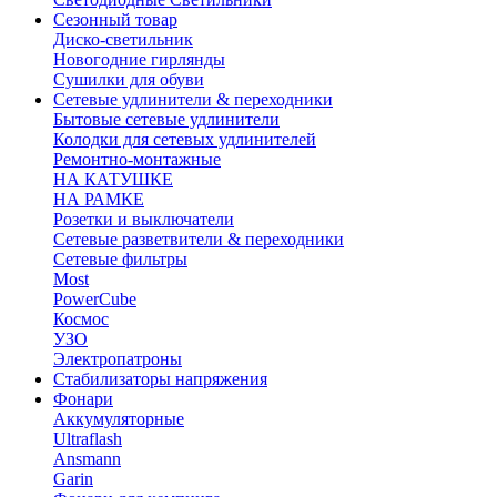
Сезонный товар
Диско-светильник
Новогодние гирлянды
Сушилки для обуви
Сетевые удлинители & переходники
Бытовые сетевые удлинители
Колодки для сетевых удлинителей
Ремонтно-монтажные
НА КАТУШКЕ
НА РАМКЕ
Розетки и выключатели
Сетевые разветвители & переходники
Сетевые фильтры
Most
PowerCube
Космос
УЗО
Электропатроны
Стабилизаторы напряжения
Фонари
Аккумуляторные
Ultraflash
Ansmann
Garin