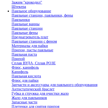
Зажим "крокодил"
Штекера
Паяльное оборудование
Паяльные станции, паяльники, фены
Паяльники
Паяльные ванны
Паяльные станции
Паяльные фены
Преднагреватель плат
Паяльные станции с феном
Материалы для пайки
Припои, пасты паяльные
Паяльная паста
Припой
Сплав ВУДА, Сплав РОЗЕ
Флюс, канифоль
Канифоль
Паяльная кислота
Флюс для пайки
Запчасти и аксессуары для паяльного оборудования
Антистатический браслет
Губка и стружка для очистки жало
Жало для паяльников
Запасные части
Плетенки для снятия припоя