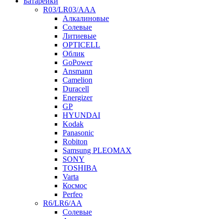
Батарейки
R03/LR03/AAA
Алкалиновые
Солевые
Литиевые
OPTICELL
Облик
GoPower
Ansmann
Camelion
Duracell
Energizer
GP
HYUNDAI
Kodak
Panasonic
Robiton
Samsung PLEOMAX
SONY
TOSHIBA
Varta
Космос
Perfeo
R6/LR6/AA
Солевые