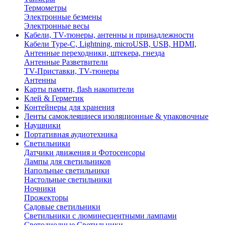
Термометры
Электронные безмены
Электронные весы
Кабели, TV-тюнеры, антенны и принадлежности
Кабели Type-C, Lightning, microUSB, USB, HDMI,
Антенные переходники, штекера, гнезда
Антенные Разветвители
TV-Приставки, TV-тюнеры
Антенны
Карты памяти, flash накопители
Клей & Герметик
Контейнеры для хранения
Ленты самоклеящиеся изоляционные & упаковочные
Наушники
Портативная аудиотехника
Светильники
Датчики движения и Фотосенсоры
Лампы для светильников
Напольные светильники
Настольные светильники
Ночники
Прожекторы
Садовые светильники
Светильники с люминесцентными лампами
Светодиодные Светильники