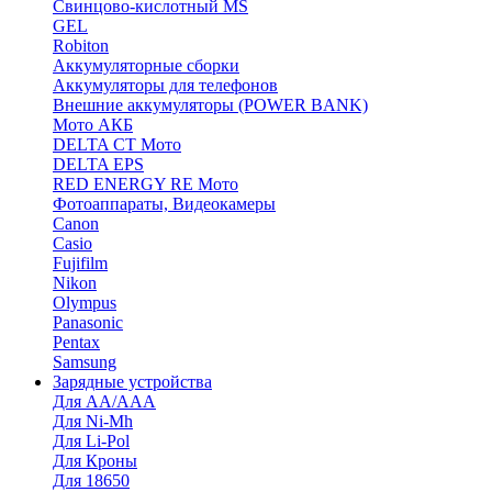
Cвинцово-кислотный MS
GEL
Robiton
Аккумуляторные сборки
Аккумуляторы для телефонов
Внешние аккумуляторы (POWER BANK)
Мото АКБ
DELTA CT Мото
DELTA EPS
RED ENERGY RE Мото
Фотоаппараты, Видеокамеры
Canon
Casio
Fujifilm
Nikon
Olympus
Panasonic
Pentax
Samsung
Зарядные устройства
Для AA/AAA
Для Ni-Mh
Для Li-Pol
Для Кроны
Для 18650