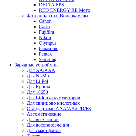
DELTA EPS
RED ENERGY RE Мото
Фотоаппараты, Видеокамеры
Canon
Casio
Fujifilm
Nikon
Olympus
Panasonic
Pentax
Samsung
Зарядные устройства
Для AA/AAA
Для Ni-Mh
Для Li-Pol
Для Кроны
Для 18650
Для Li-Ion аккумуляторов
Для свинцово кислотных
Стандартные ААА/АА/С/D/F8
Автоматические
Для всех типов
Для восстановления
Для смартфонов
Тестеры