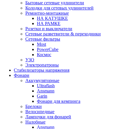
Бытовые сетевые удлинители
Колодки для сетевых удлинителей
Ремонтно-монтажные
НА КАТУШКЕ
НА РАМКЕ
Розетки и выключатели
Сетевые разветвители & переходники
Сетевые фильтры
Most
PowerCube
Космос
УЗО
Электропатроны
Стабилизаторы напряжения
Фонари
Аккумуляторные
Ultraflash
Ansmann
Garin
Фонари для кемпинга
Брелоки
Велосипедные
Лампочки для фонарей
Налобные
Ansmann