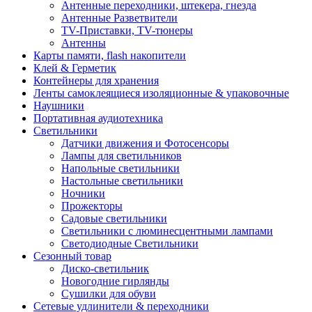
Антенные переходники, штекера, гнезда
Антенные Разветвители
TV-Приставки, TV-тюнеры
Антенны
Карты памяти, flash накопители
Клей & Герметик
Контейнеры для хранения
Ленты самоклеящиеся изоляционные & упаковочные
Наушники
Портативная аудиотехника
Светильники
Датчики движения и Фотосенсоры
Лампы для светильников
Напольные светильники
Настольные светильники
Ночники
Прожекторы
Садовые светильники
Светильники с люминесцентными лампами
Светодиодные Светильники
Сезонный товар
Диско-светильник
Новогодние гирлянды
Сушилки для обуви
Сетевые удлинители & переходники