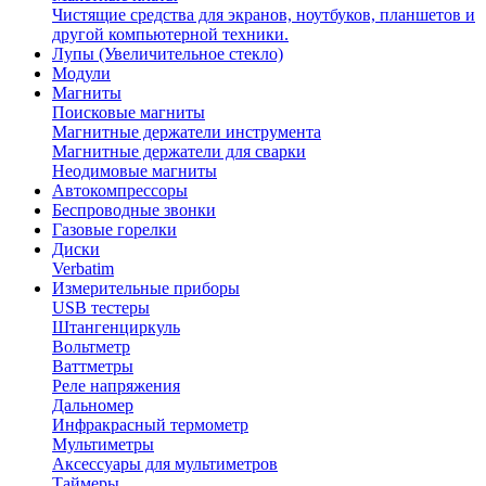
Чистящие средства для экранов, ноутбуков, планшетов и
другой компьютерной техники.
Лупы (Увеличительное стекло)
Модули
Магниты
Поисковые магниты
Магнитные держатели инструмента
Магнитные держатели для сварки
Неодимовые магниты
Автокомпрессоры
Беспроводные звонки
Газовые горелки
Диски
Verbatim
Измерительные приборы
USB тестеры
Штангенциркуль
Вольтметр
Ваттметры
Реле напряжения
Дальномер
Инфракрасный термометр
Мультиметры
Аксессуары для мультиметров
Таймеры