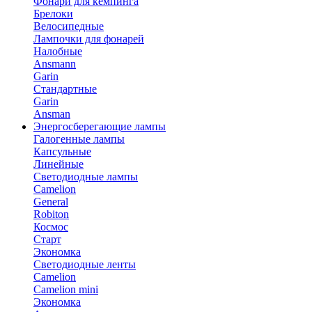
Фонари для кемпинга
Брелоки
Велосипедные
Лампочки для фонарей
Налобные
Ansmann
Garin
Стандартные
Garin
Ansman
Энергосберегающие лампы
Галогенные лампы
Капсульные
Линейные
Светодиодные лампы
Camelion
General
Robiton
Космос
Старт
Экономка
Светодиодные ленты
Camelion
Camelion mini
Экономка