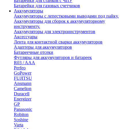
Батарейки для станков с ЧПУ
Батарейки для газовых счетчиков
Аккумуляторы
Аккумуляторы с лепестковыми выводами под пайку.
Аккумуляторы для сборок к аккумуляторному
инструменту.
Аккумуляторы для электроинструментов
Аксессуары
Лента для контактной сварки аккумуляторов
Адаптеры для аккумуляторов
Батареечные отсеки
Футляры для аккумуляторов и батареек
R03 / AAA
Perfeo
GoPower
FUJITSU
Ansmann
Camelion
Duracell
Energizer
GP
Panasonic
Robiton
Soshine
Varta