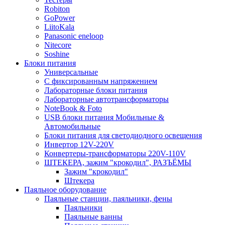
Robiton
GoPower
LiitoKala
Panasonic eneloop
Nitecore
Soshine
Блоки питания
Универсальные
C фиксированным напряжением
Лабораторные блоки питания
Лабораторные автотрансформаторы
NoteBook & Foto
USB блоки питания Мобильные &
Автомобильные
Блоки питания для светодиодного освещения
Инвертор 12V-220V
Конвертеры-трансформаторы 220V-110V
ШТЕКЕРА, зажим "крокодил", РАЗЪЁМЫ
Зажим "крокодил"
Штекера
Паяльное оборудование
Паяльные станции, паяльники, фены
Паяльники
Паяльные ванны