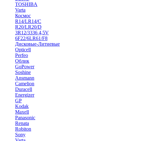
TOSHIBA
Varta
Космос
R14/LR14/C
R20/LR20/D
3R12/3336 4,5V
6F22/6LR61/F8
Дисковые-Литиевые
Opticell
Perfeo
Облик
GoPower
Soshine
Ansmann
Camelion
Duracell
Energizer
GP
Kodak
Maxell
Panasonic
Renata
Robiton
Sony
Varta