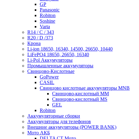
GP
Panasonic
Robiton
Soshine
Varta
R14 / C / 343
R20 / D /373
Крона
Li-ion 18650, 16340, 14500, 26650, 10440
LiFePO4 18650, 26650, 16340
Li-Pol Аккумуляторы
Промышленные аккумуляторы
Свинцово-Кислотные
GoPower
CASIL
Свинцово кислотные аккумуляторы MNB
Cвинцово-кислотный MM
Cвинцово-кислотный MS
GEL
Robiton
Аккумуляторные сборки
Аккумуляторы для телефонов
Внешние аккумуляторы (POWER BANK)
Мото АКБ
DELTA CT Мото