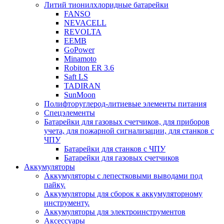
Литий тионилхлоридные батарейки
FANSO
NEVACELL
REVOLTA
EEMB
GoPower
Minamoto
Robiton ER 3.6
Saft LS
TADIRAN
SunMoon
Полифторуглерод-литиевые элементы питания
Спецэлементы
Батарейки для газовых счетчиков, для приборов
учета, для пожарной сигнализации, для станков с
ЧПУ
Батарейки для станков с ЧПУ
Батарейки для газовых счетчиков
Аккумуляторы
Аккумуляторы с лепестковыми выводами под
пайку.
Аккумуляторы для сборок к аккумуляторному
инструменту.
Аккумуляторы для электроинструментов
Аксессуары