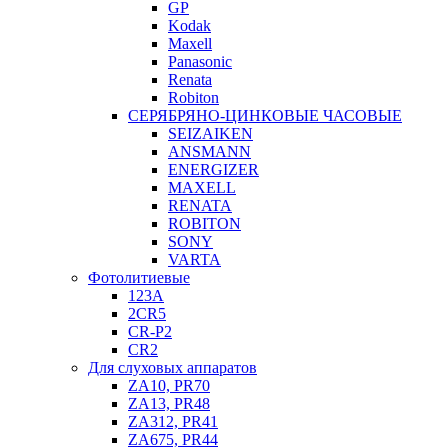
GP
Kodak
Maxell
Panasonic
Renata
Robiton
СЕРЯБРЯНО-ЦИНКОВЫЕ ЧАСОВЫЕ
SEIZAIKEN
ANSMANN
ENERGIZER
MAXELL
RENATA
ROBITON
SONY
VARTA
Фотолитиевые
123A
2CR5
CR-P2
CR2
Для слуховых аппаратов
ZA10, PR70
ZA13, PR48
ZA312, PR41
ZA675, PR44