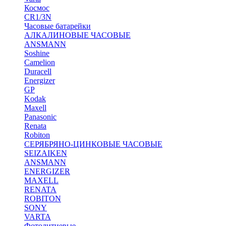
Космос
CR1/3N
Часовые батарейки
АЛКАЛИНОВЫЕ ЧАСОВЫЕ
ANSMANN
Soshine
Camelion
Duracell
Energizer
GP
Kodak
Maxell
Panasonic
Renata
Robiton
СЕРЯБРЯНО-ЦИНКОВЫЕ ЧАСОВЫЕ
SEIZAIKEN
ANSMANN
ENERGIZER
MAXELL
RENATA
ROBITON
SONY
VARTA
Фотолитиевые