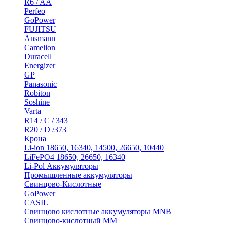
R6 / AA
Perfeo
GoPower
FUJITSU
Ansmann
Camelion
Duracell
Energizer
GP
Panasonic
Robiton
Soshine
Varta
R14 / C / 343
R20 / D /373
Крона
Li-ion 18650, 16340, 14500, 26650, 10440
LiFePO4 18650, 26650, 16340
Li-Pol Аккумуляторы
Промышленные аккумуляторы
Свинцово-Кислотные
GoPower
CASIL
Свинцово кислотные аккумуляторы MNB
Cвинцово-кислотный MM