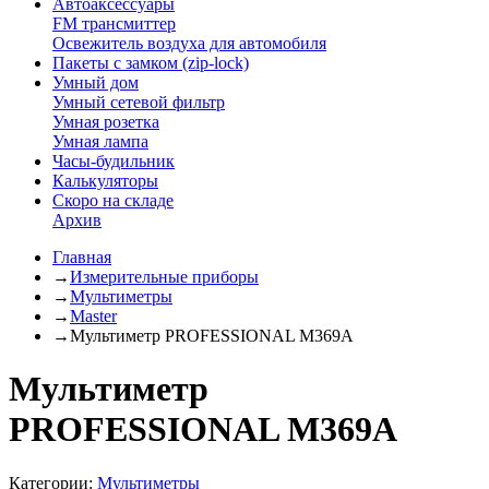
Автоаксессуары
FM трансмиттер
Освежитель воздуха для автомобиля
Пакеты с замком (zip-lock)
Умный дом
Умный сетевой фильтр
Умная розетка
Умная лампа
Часы-будильник
Калькуляторы
Скоро на складе
Архив
Главная
→
Измерительные приборы
→
Мультиметры
→
Master
→
Мультиметр PROFESSIONAL M369A
Мультиметр
PROFESSIONAL M369A
Категории:
Мультиметры