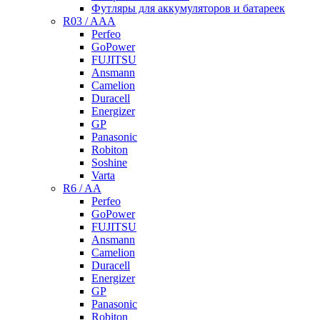
Футляры для аккумуляторов и батареек
R03 / AAA
Perfeo
GoPower
FUJITSU
Ansmann
Camelion
Duracell
Energizer
GP
Panasonic
Robiton
Soshine
Varta
R6 / AA
Perfeo
GoPower
FUJITSU
Ansmann
Camelion
Duracell
Energizer
GP
Panasonic
Robiton