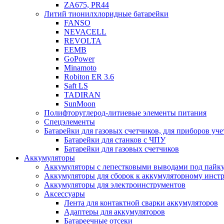
ZA675, PR44
Литий тионилхлоридные батарейки
FANSO
NEVACELL
REVOLTA
EEMB
GoPower
Minamoto
Robiton ER 3.6
Saft LS
TADIRAN
SunMoon
Полифторуглерод-литиевые элементы питания
Спецэлементы
Батарейки для газовых счетчиков, для приборов уче
Батарейки для станков с ЧПУ
Батарейки для газовых счетчиков
Аккумуляторы
Аккумуляторы с лепестковыми выводами под пайку
Аккумуляторы для сборок к аккумуляторному инстр
Аккумуляторы для электроинструментов
Аксессуары
Лента для контактной сварки аккумуляторов
Адаптеры для аккумуляторов
Батареечные отсеки