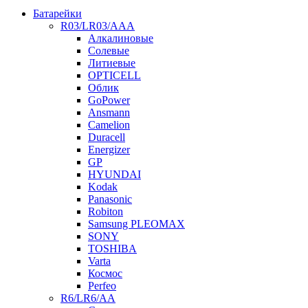
Батарейки
R03/LR03/AAA
Алкалиновые
Солевые
Литиевые
OPTICELL
Облик
GoPower
Ansmann
Camelion
Duracell
Energizer
GP
HYUNDAI
Kodak
Panasonic
Robiton
Samsung PLEOMAX
SONY
TOSHIBA
Varta
Космос
Perfeo
R6/LR6/AA