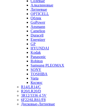
Солевые
Алкалиновые
Литиевые
OPTICELL
Облик
GoPower
Ansmann
Camelion
Duracell
Energizer
GP
HYUNDAI
Kodak
Panasonic
Robiton
Samsung PLEOMAX
SONY
TOSHIBA
Varta
Космос
R14/LR14/C
R20/LR20/D
3R12/3336 4,5V
6F22/6LR61/F8
Дисковые-Литиевые