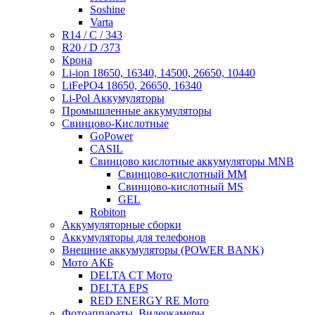
Soshine
Varta
R14 / C / 343
R20 / D /373
Крона
Li-ion 18650, 16340, 14500, 26650, 10440
LiFePO4 18650, 26650, 16340
Li-Pol Аккумуляторы
Промышленные аккумуляторы
Свинцово-Кислотные
GoPower
CASIL
Свинцово кислотные аккумуляторы MNB
Cвинцово-кислотный MM
Cвинцово-кислотный MS
GEL
Robiton
Аккумуляторные сборки
Аккумуляторы для телефонов
Внешние аккумуляторы (POWER BANK)
Мото АКБ
DELTA CT Мото
DELTA EPS
RED ENERGY RE Мото
Фотоаппараты, Видеокамеры