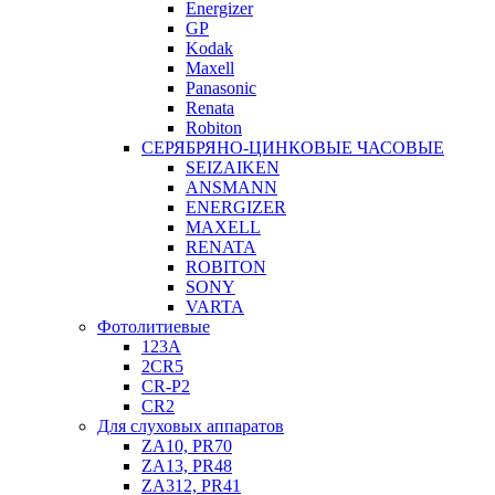
Energizer
GP
Kodak
Maxell
Panasonic
Renata
Robiton
СЕРЯБРЯНО-ЦИНКОВЫЕ ЧАСОВЫЕ
SEIZAIKEN
ANSMANN
ENERGIZER
MAXELL
RENATA
ROBITON
SONY
VARTA
Фотолитиевые
123A
2CR5
CR-P2
CR2
Для слуховых аппаратов
ZA10, PR70
ZA13, PR48
ZA312, PR41