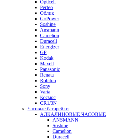
Opticell
Perfeo
Облик
GoPower
Soshine
Ansmann
Camelion
Duracell
Energizer
GP
Kodak
Maxell
Panasonic
Renata
Robiton
Sony
Varta
Космос
CR1/3N
Часовые батарейки
АЛКАЛИНОВЫЕ ЧАСОВЫЕ
ANSMANN
Soshine
Camelion
Duracell