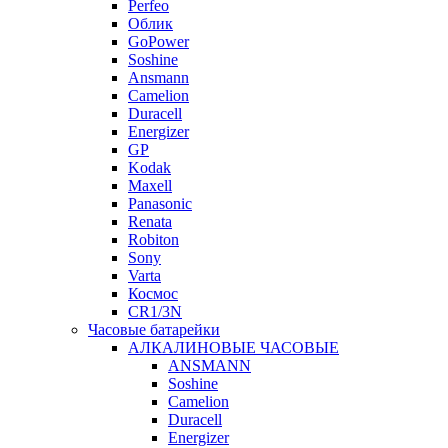
Perfeo
Облик
GoPower
Soshine
Ansmann
Camelion
Duracell
Energizer
GP
Kodak
Maxell
Panasonic
Renata
Robiton
Sony
Varta
Космос
CR1/3N
Часовые батарейки
АЛКАЛИНОВЫЕ ЧАСОВЫЕ
ANSMANN
Soshine
Camelion
Duracell
Energizer