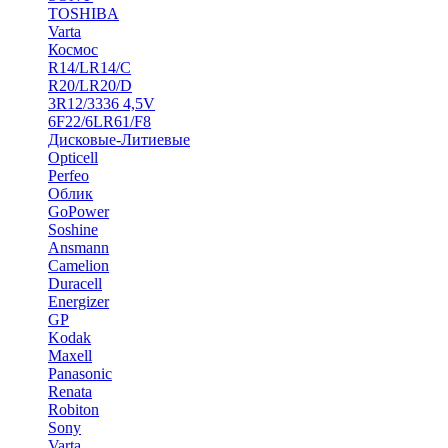
TOSHIBA
Varta
Космос
R14/LR14/C
R20/LR20/D
3R12/3336 4,5V
6F22/6LR61/F8
Дисковые-Литиевые
Opticell
Perfeo
Облик
GoPower
Soshine
Ansmann
Camelion
Duracell
Energizer
GP
Kodak
Maxell
Panasonic
Renata
Robiton
Sony
Varta