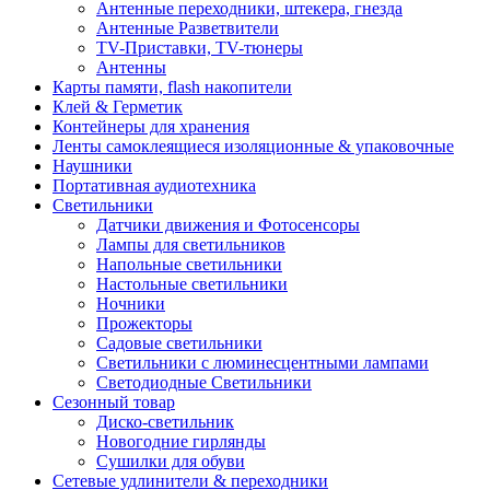
Антенные переходники, штекера, гнезда
Антенные Разветвители
TV-Приставки, TV-тюнеры
Антенны
Карты памяти, flash накопители
Клей & Герметик
Контейнеры для хранения
Ленты самоклеящиеся изоляционные & упаковочные
Наушники
Портативная аудиотехника
Светильники
Датчики движения и Фотосенсоры
Лампы для светильников
Напольные светильники
Настольные светильники
Ночники
Прожекторы
Садовые светильники
Светильники с люминесцентными лампами
Светодиодные Светильники
Сезонный товар
Диско-светильник
Новогодние гирлянды
Сушилки для обуви
Сетевые удлинители & переходники