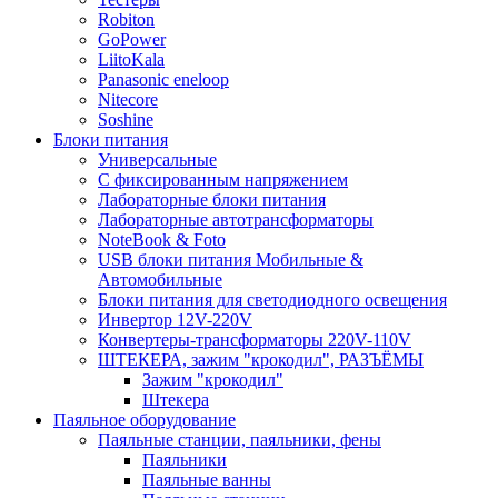
Robiton
GoPower
LiitoKala
Panasonic eneloop
Nitecore
Soshine
Блоки питания
Универсальные
C фиксированным напряжением
Лабораторные блоки питания
Лабораторные автотрансформаторы
NoteBook & Foto
USB блоки питания Мобильные &
Автомобильные
Блоки питания для светодиодного освещения
Инвертор 12V-220V
Конвертеры-трансформаторы 220V-110V
ШТЕКЕРА, зажим "крокодил", РАЗЪЁМЫ
Зажим "крокодил"
Штекера
Паяльное оборудование
Паяльные станции, паяльники, фены
Паяльники
Паяльные ванны