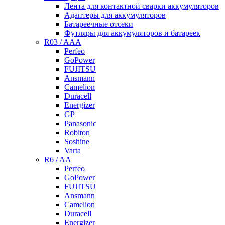
Лента для контактной сварки аккумуляторов
Адаптеры для аккумуляторов
Батареечные отсеки
Футляры для аккумуляторов и батареек
R03 / AAA
Perfeo
GoPower
FUJITSU
Ansmann
Camelion
Duracell
Energizer
GP
Panasonic
Robiton
Soshine
Varta
R6 / AA
Perfeo
GoPower
FUJITSU
Ansmann
Camelion
Duracell
Energizer