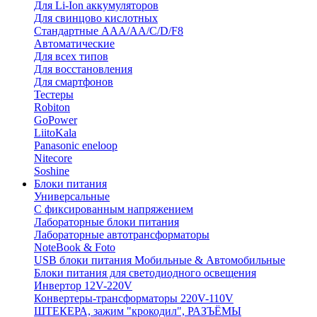
Для Li-Ion аккумуляторов
Для свинцово кислотных
Стандартные ААА/АА/С/D/F8
Автоматические
Для всех типов
Для восстановления
Для смартфонов
Тестеры
Robiton
GoPower
LiitoKala
Panasonic eneloop
Nitecore
Soshine
Блоки питания
Универсальные
C фиксированным напряжением
Лабораторные блоки питания
Лабораторные автотрансформаторы
NoteBook & Foto
USB блоки питания Мобильные & Автомобильные
Блоки питания для светодиодного освещения
Инвертор 12V-220V
Конвертеры-трансформаторы 220V-110V
ШТЕКЕРА, зажим "крокодил", РАЗЪЁМЫ