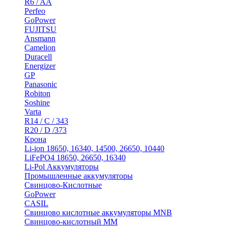
R6 / AA
Perfeo
GoPower
FUJITSU
Ansmann
Camelion
Duracell
Energizer
GP
Panasonic
Robiton
Soshine
Varta
R14 / C / 343
R20 / D /373
Крона
Li-ion 18650, 16340, 14500, 26650, 10440
LiFePO4 18650, 26650, 16340
Li-Pol Аккумуляторы
Промышленные аккумуляторы
Свинцово-Кислотные
GoPower
CASIL
Свинцово кислотные аккумуляторы MNB
Cвинцово-кислотный MM