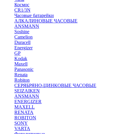
Космос
CR1/3N
Часовые батарейки
АЛКАЛИНОВЫЕ ЧАСОВЫЕ
ANSMANN
Soshine
Camelion
Duracell
Energizer
GP
Kodak
Maxell
Panasonic
Renata
Robiton
СЕРЯБРЯНО-ЦИНКОВЫЕ ЧАСОВЫЕ
SEIZAIKEN
ANSMANN
ENERGIZER
MAXELL
RENATA
ROBITON
SONY
VARTA
Фотолитиевые