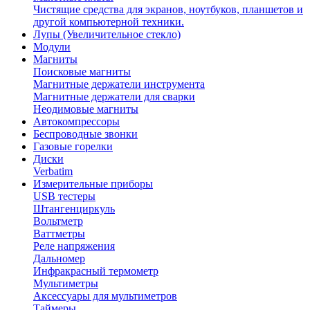
Чистящие средства для экранов, ноутбуков, планшетов и
другой компьютерной техники.
Лупы (Увеличительное стекло)
Модули
Магниты
Поисковые магниты
Магнитные держатели инструмента
Магнитные держатели для сварки
Неодимовые магниты
Автокомпрессоры
Беспроводные звонки
Газовые горелки
Диски
Verbatim
Измерительные приборы
USB тестеры
Штангенциркуль
Вольтметр
Ваттметры
Реле напряжения
Дальномер
Инфракрасный термометр
Мультиметры
Аксессуары для мультиметров
Таймеры