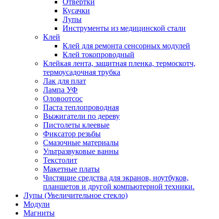
Отвертки
Кусачки
Лупы
Инструменты из медицинской стали
Клей
Клей для ремонта сенсорных модулей
Клей токопроводный
Клейкая лента, защитная пленка, термоскотч,
термоусадочная трубка
Лак для плат
Лампа УФ
Оловоотсос
Паста теплопроводная
Выжигатели по дереву
Пистолеты клеевые
Фиксатор резьбы
Смазочные материалы
Ультразвуковые ванны
Текстолит
Макетные платы
Чистящие средства для экранов, ноутбуков,
планшетов и другой компьютерной техники.
Лупы (Увеличительное стекло)
Модули
Магниты