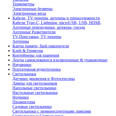
Термометры
Электронные безмены
Электронные весы
Кабели, TV-тюнеры, антенны и принадлежности
Кабели Type-C, Lightning, microUSB, USB, HDMI,
Антенные переходники, штекера, гнезда
Антенные Разветвители
TV-Приставки, TV-тюнеры
Антенны
Карты памяти, flash накопители
Клей & Герметик
Контейнеры для хранения
Ленты самоклеящиеся изоляционные & упаковочные
Наушники
Портативная аудиотехника
Светильники
Датчики движения и Фотосенсоры
Лампы для светильников
Напольные светильники
Настольные светильники
Ночники
Прожекторы
Садовые светильники
Светильники с люминесцентными лампами
Светодиодные Светильники