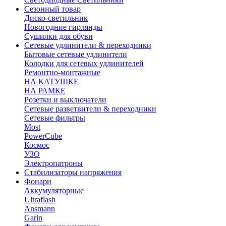
Сезонный товар
Диско-светильник
Новогодние гирлянды
Сушилки для обуви
Сетевые удлинители & переходники
Бытовые сетевые удлинители
Колодки для сетевых удлинителей
Ремонтно-монтажные
НА КАТУШКЕ
НА РАМКЕ
Розетки и выключатели
Сетевые разветвители & переходники
Сетевые фильтры
Most
PowerCube
Космос
УЗО
Электропатроны
Стабилизаторы напряжения
Фонари
Аккумуляторные
Ultraflash
Ansmann
Garin