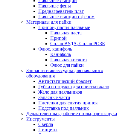
Паяльные станции
Паяльные фены
Преднагреватель плат
Паяльные станции с феном
Материалы для пайки
Припои, пасты паяльные
Паяльная паста
Припой
Сплав ВУДА, Сплав РОЗЕ
Флюс, канифоль
Канифоль
Паяльная кислота
Флюс для пайки
Запчасти и аксессуары для паяльного
оборудования
Антистатический браслет
Губка и стружка для очистки жало
Жало для паяльников
Запасные части
Плетенки для снятия припоя
Подставка под паяльник
Держатели плат, рабочие столы, третья рука
Инструменты
Сверла
Пинцеты