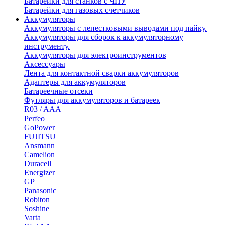
Батарейки для станков с ЧПУ
Батарейки для газовых счетчиков
Аккумуляторы
Аккумуляторы с лепестковыми выводами под пайку.
Аккумуляторы для сборок к аккумуляторному
инструменту.
Аккумуляторы для электроинструментов
Аксессуары
Лента для контактной сварки аккумуляторов
Адаптеры для аккумуляторов
Батареечные отсеки
Футляры для аккумуляторов и батареек
R03 / AAA
Perfeo
GoPower
FUJITSU
Ansmann
Camelion
Duracell
Energizer
GP
Panasonic
Robiton
Soshine
Varta