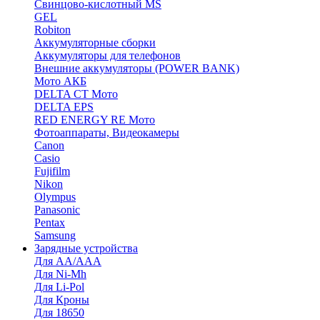
Cвинцово-кислотный MS
GEL
Robiton
Аккумуляторные сборки
Аккумуляторы для телефонов
Внешние аккумуляторы (POWER BANK)
Мото АКБ
DELTA CT Мото
DELTA EPS
RED ENERGY RE Мото
Фотоаппараты, Видеокамеры
Canon
Casio
Fujifilm
Nikon
Olympus
Panasonic
Pentax
Samsung
Зарядные устройства
Для AA/AAA
Для Ni-Mh
Для Li-Pol
Для Кроны
Для 18650