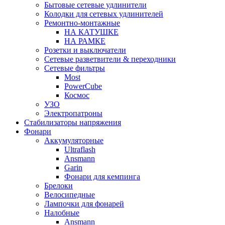
Бытовые сетевые удлинители
Колодки для сетевых удлинителей
Ремонтно-монтажные
НА КАТУШКЕ
НА РАМКЕ
Розетки и выключатели
Сетевые разветвители & переходники
Сетевые фильтры
Most
PowerCube
Космос
УЗО
Электропатроны
Стабилизаторы напряжения
Фонари
Аккумуляторные
Ultraflash
Ansmann
Garin
Фонари для кемпинга
Брелоки
Велосипедные
Лампочки для фонарей
Налобные
Ansmann