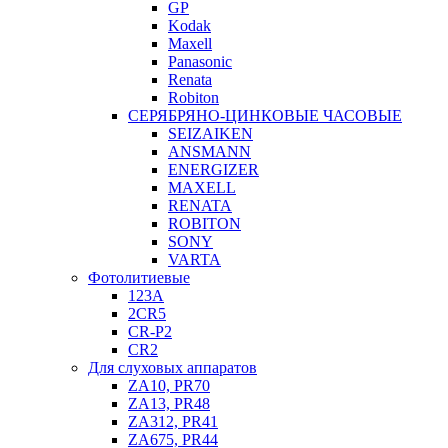
GP
Kodak
Maxell
Panasonic
Renata
Robiton
СЕРЯБРЯНО-ЦИНКОВЫЕ ЧАСОВЫЕ
SEIZAIKEN
ANSMANN
ENERGIZER
MAXELL
RENATA
ROBITON
SONY
VARTA
Фотолитиевые
123A
2CR5
CR-P2
CR2
Для слуховых аппаратов
ZA10, PR70
ZA13, PR48
ZA312, PR41
ZA675, PR44