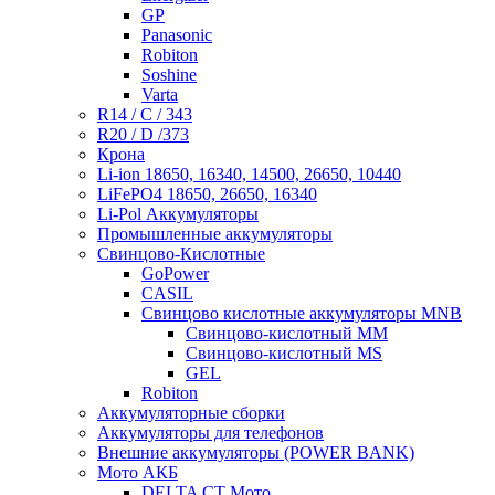
GP
Panasonic
Robiton
Soshine
Varta
R14 / C / 343
R20 / D /373
Крона
Li-ion 18650, 16340, 14500, 26650, 10440
LiFePO4 18650, 26650, 16340
Li-Pol Аккумуляторы
Промышленные аккумуляторы
Свинцово-Кислотные
GoPower
CASIL
Свинцово кислотные аккумуляторы MNB
Cвинцово-кислотный MM
Cвинцово-кислотный MS
GEL
Robiton
Аккумуляторные сборки
Аккумуляторы для телефонов
Внешние аккумуляторы (POWER BANK)
Мото АКБ
DELTA CT Мото