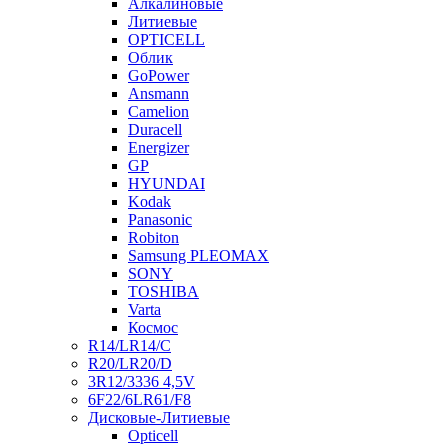
Алкалиновые
Литиевые
OPTICELL
Облик
GoPower
Ansmann
Camelion
Duracell
Energizer
GP
HYUNDAI
Kodak
Panasonic
Robiton
Samsung PLEOMAX
SONY
TOSHIBA
Varta
Космос
R14/LR14/C
R20/LR20/D
3R12/3336 4,5V
6F22/6LR61/F8
Дисковые-Литиевые
Opticell