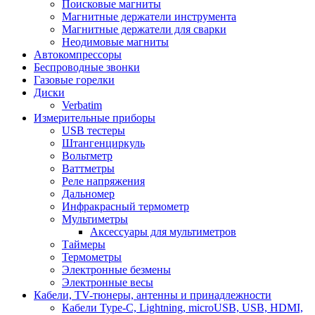
Поисковые магниты
Магнитные держатели инструмента
Магнитные держатели для сварки
Неодимовые магниты
Автокомпрессоры
Беспроводные звонки
Газовые горелки
Диски
Verbatim
Измерительные приборы
USB тестеры
Штангенциркуль
Вольтметр
Ваттметры
Реле напряжения
Дальномер
Инфракрасный термометр
Мультиметры
Аксессуары для мультиметров
Таймеры
Термометры
Электронные безмены
Электронные весы
Кабели, TV-тюнеры, антенны и принадлежности
Кабели Type-C, Lightning, microUSB, USB, HDMI,