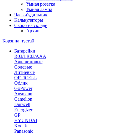
Умная розетка
Умная лампа
Часы-будильник
Калькуляторы
Скоро на складе
Архив
Корзина пуста
0
Батарейки
R03/LR03/AAA
Алкалиновые
Солевые
Литиевые
OPTICELL
Облик
GoPower
Ansmann
Camelion
Duracell
Energizer
GP
HYUNDAI
Kodak
Panasonic