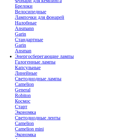
Фонари для кемпинга
Брелоки
Велосипедные
Лампочки для фонарей
Налобные
Ansmann
Garin
Стандартные
Garin
Ansman
Энергосберегающие лампы
Галогенные лампы
Капсульные
Линейные
Светодиодные лампы
Camelion
General
Robiton
Космос
Старт
Экономка
Светодиодные ленты
Camelion
Camelion mini
Экономка