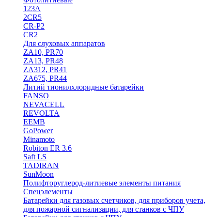
123A
2CR5
CR-P2
CR2
Для слуховых аппаратов
ZA10, PR70
ZA13, PR48
ZA312, PR41
ZA675, PR44
Литий тионилхлоридные батарейки
FANSO
NEVACELL
REVOLTA
EEMB
GoPower
Minamoto
Robiton ER 3.6
Saft LS
TADIRAN
SunMoon
Полифторуглерод-литиевые элементы питания
Спецэлементы
Батарейки для газовых счетчиков, для приборов учета,
для пожарной сигнализации, для станков с ЧПУ