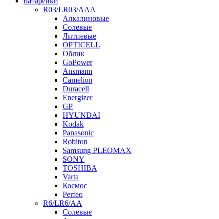
Батарейки
R03/LR03/AAA
Алкалиновые
Солевые
Литиевые
OPTICELL
Облик
GoPower
Ansmann
Camelion
Duracell
Energizer
GP
HYUNDAI
Kodak
Panasonic
Robiton
Samsung PLEOMAX
SONY
TOSHIBA
Varta
Космос
Perfeo
R6/LR6/AA
Солевые