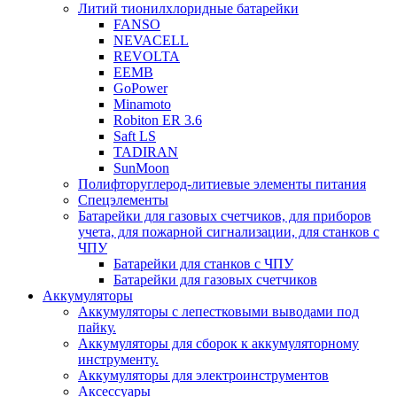
Литий тионилхлоридные батарейки
FANSO
NEVACELL
REVOLTA
EEMB
GoPower
Minamoto
Robiton ER 3.6
Saft LS
TADIRAN
SunMoon
Полифторуглерод-литиевые элементы питания
Спецэлементы
Батарейки для газовых счетчиков, для приборов
учета, для пожарной сигнализации, для станков с
ЧПУ
Батарейки для станков с ЧПУ
Батарейки для газовых счетчиков
Аккумуляторы
Аккумуляторы с лепестковыми выводами под
пайку.
Аккумуляторы для сборок к аккумуляторному
инструменту.
Аккумуляторы для электроинструментов
Аксессуары