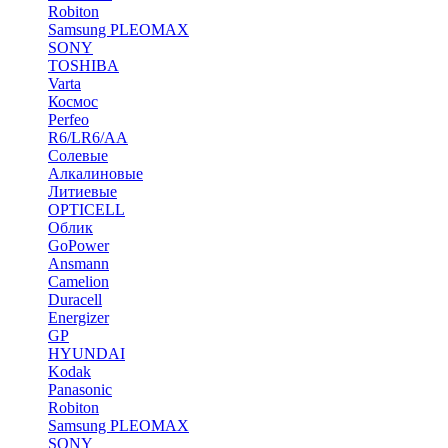
Robiton
Samsung PLEOMAX
SONY
TOSHIBA
Varta
Космос
Perfeo
R6/LR6/AA
Солевые
Алкалиновые
Литиевые
OPTICELL
Облик
GoPower
Ansmann
Camelion
Duracell
Energizer
GP
HYUNDAI
Kodak
Panasonic
Robiton
Samsung PLEOMAX
SONY