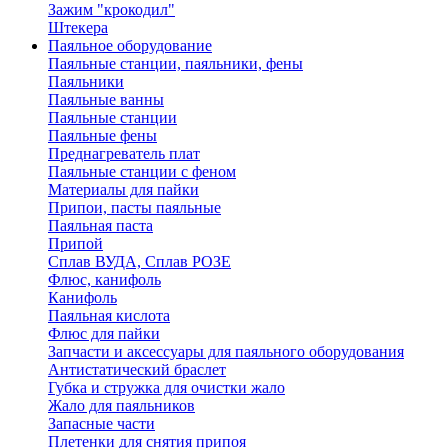
Зажим "крокодил"
Штекера
Паяльное оборудование
Паяльные станции, паяльники, фены
Паяльники
Паяльные ванны
Паяльные станции
Паяльные фены
Преднагреватель плат
Паяльные станции с феном
Материалы для пайки
Припои, пасты паяльные
Паяльная паста
Припой
Сплав ВУДА, Сплав РОЗЕ
Флюс, канифоль
Канифоль
Паяльная кислота
Флюс для пайки
Запчасти и аксессуары для паяльного оборудования
Антистатический браслет
Губка и стружка для очистки жало
Жало для паяльников
Запасные части
Плетенки для снятия припоя