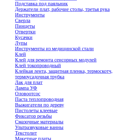
Подставка под паяльник
Держатели плат, рабочие столы, третья рука
Инструменты
Сверла
Пинцеты
Отвертки
Кусачки
Лупы
Инструменты из медицинской стали
Клей
Клей для ремонта сенсорных модулей
Клей токопроводный
Клейкая лента, защитная пленка, термоскотч,
термоусадочная трубка
Лак для плат
Лампа УФ
Оловоотсос
Паста теплопроводная
Выжигатели по дереву
Пистолеты клеевые
Фиксатор резьбы
Смазочные материалы
Ультразвуковые ванны
Текстолит
Макетные платы