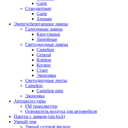
Garin
Стандартные
Garin
Ansman
Энергосберегающие лампы
Галогенные лампы
Капсульные
Линейные
Светодиодные лампы
Camelion
General
Robiton
Космос
Старт
Экономка
Светодиодные ленты
Camelion
Camelion mini
Экономка
Автоаксессуары
FM трансмиттер
Освежитель воздуха для автомобиля
Пакеты с замком (zip-lock)
Умный дом
Умный сетевой фильтр