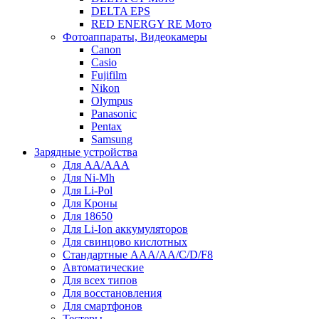
DELTA EPS
RED ENERGY RE Мото
Фотоаппараты, Видеокамеры
Canon
Casio
Fujifilm
Nikon
Olympus
Panasonic
Pentax
Samsung
Зарядные устройства
Для AA/AAA
Для Ni-Mh
Для Li-Pol
Для Кроны
Для 18650
Для Li-Ion аккумуляторов
Для свинцово кислотных
Стандартные ААА/АА/С/D/F8
Автоматические
Для всех типов
Для восстановления
Для смартфонов
Тестеры