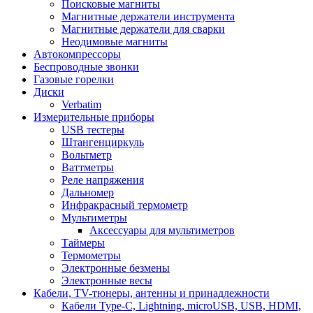
Поисковые магниты
Магнитные держатели инструмента
Магнитные держатели для сварки
Неодимовые магниты
Автокомпрессоры
Беспроводные звонки
Газовые горелки
Диски
Verbatim
Измерительные приборы
USB тестеры
Штангенциркуль
Вольтметр
Ваттметры
Реле напряжения
Дальномер
Инфракрасный термометр
Мультиметры
Аксессуары для мультиметров
Таймеры
Термометры
Электронные безмены
Электронные весы
Кабели, TV-тюнеры, антенны и принадлежности
Кабели Type-C, Lightning, microUSB, USB, HDMI,