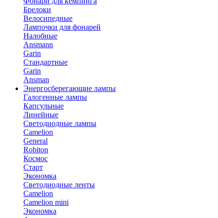
Фонари для кемпинга
Брелоки
Велосипедные
Лампочки для фонарей
Налобные
Ansmann
Garin
Стандартные
Garin
Ansman
Энергосберегающие лампы
Галогенные лампы
Капсульные
Линейные
Светодиодные лампы
Camelion
General
Robiton
Космос
Старт
Экономка
Светодиодные ленты
Camelion
Camelion mini
Экономка