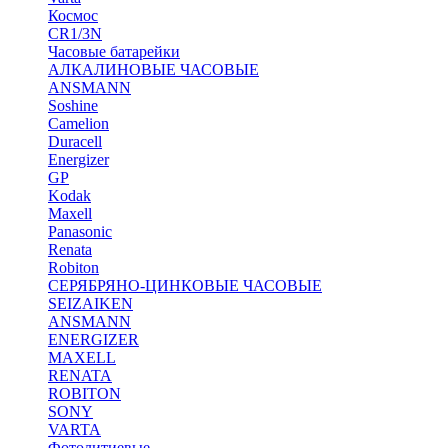
Космос
CR1/3N
Часовые батарейки
АЛКАЛИНОВЫЕ ЧАСОВЫЕ
ANSMANN
Soshine
Camelion
Duracell
Energizer
GP
Kodak
Maxell
Panasonic
Renata
Robiton
СЕРЯБРЯНО-ЦИНКОВЫЕ ЧАСОВЫЕ
SEIZAIKEN
ANSMANN
ENERGIZER
MAXELL
RENATA
ROBITON
SONY
VARTA
Фотолитиевые