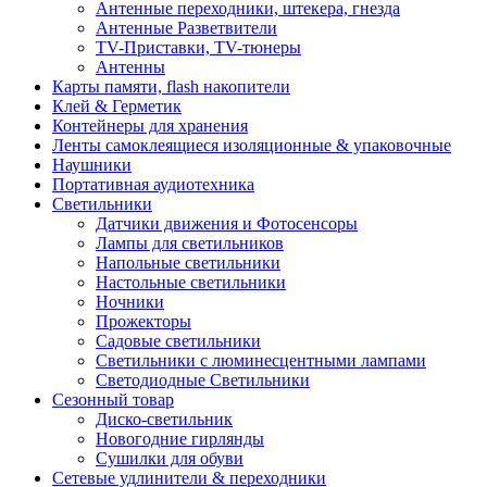
Антенные переходники, штекера, гнезда
Антенные Разветвители
TV-Приставки, TV-тюнеры
Антенны
Карты памяти, flash накопители
Клей & Герметик
Контейнеры для хранения
Ленты самоклеящиеся изоляционные & упаковочные
Наушники
Портативная аудиотехника
Светильники
Датчики движения и Фотосенсоры
Лампы для светильников
Напольные светильники
Настольные светильники
Ночники
Прожекторы
Садовые светильники
Светильники с люминесцентными лампами
Светодиодные Светильники
Сезонный товар
Диско-светильник
Новогодние гирлянды
Сушилки для обуви
Сетевые удлинители & переходники