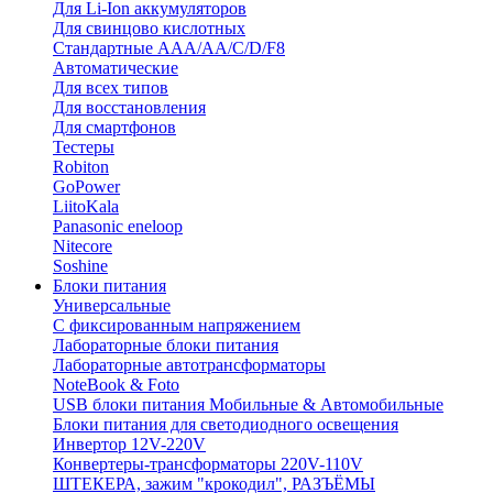
Для Li-Ion аккумуляторов
Для свинцово кислотных
Стандартные ААА/АА/С/D/F8
Автоматические
Для всех типов
Для восстановления
Для смартфонов
Тестеры
Robiton
GoPower
LiitoKala
Panasonic eneloop
Nitecore
Soshine
Блоки питания
Универсальные
C фиксированным напряжением
Лабораторные блоки питания
Лабораторные автотрансформаторы
NoteBook & Foto
USB блоки питания Мобильные & Автомобильные
Блоки питания для светодиодного освещения
Инвертор 12V-220V
Конвертеры-трансформаторы 220V-110V
ШТЕКЕРА, зажим "крокодил", РАЗЪЁМЫ