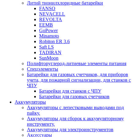
Литий тионилхлоридные батарейки
FANSO
NEVACELL
REVOLTA
EEMB
GoPower
Minamoto
Robiton ER 3.6
Saft LS
TADIRAN
SunMoon
Полифторуглерод-литиевые элементы питания
Спецэлементы
Батарейки для газовых счетчиков, для приборов
учета, для пожарной сигнализации, для станков с
ЧПУ
Батарейки для станков с ЧПУ
Батарейки для газовых счетчиков
Аккумуляторы
Аккумуляторы с лепестковыми выводами под
пайку.
Аккумуляторы для сборок к аккумуляторному
инструменту.
Аккумуляторы для электроинструментов
Аксессуары