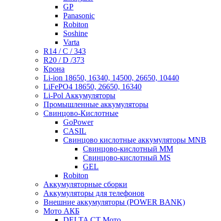
GP
Panasonic
Robiton
Soshine
Varta
R14 / C / 343
R20 / D /373
Крона
Li-ion 18650, 16340, 14500, 26650, 10440
LiFePO4 18650, 26650, 16340
Li-Pol Аккумуляторы
Промышленные аккумуляторы
Свинцово-Кислотные
GoPower
CASIL
Свинцово кислотные аккумуляторы MNB
Cвинцово-кислотный MM
Cвинцово-кислотный MS
GEL
Robiton
Аккумуляторные сборки
Аккумуляторы для телефонов
Внешние аккумуляторы (POWER BANK)
Мото АКБ
DELTA CT Мото