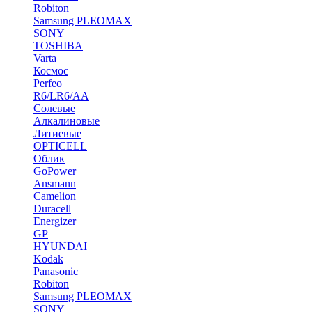
Robiton
Samsung PLEOMAX
SONY
TOSHIBA
Varta
Космос
Perfeo
R6/LR6/AA
Солевые
Алкалиновые
Литиевые
OPTICELL
Облик
GoPower
Ansmann
Camelion
Duracell
Energizer
GP
HYUNDAI
Kodak
Panasonic
Robiton
Samsung PLEOMAX
SONY