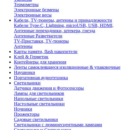
Термометры
Электронные безмены
Электронные весы
Кабели, TV-тюнеры, антенны и принадлежности
Кабели Type-C, Lightning, microUSB, USB, HDMI,
Антенные переходники, штекера, гнезда
Антенные Разветвители
TV-Приставки, TV-тюнеры
Антенны
Карты памяти, flash накопители
Клей & Герметик
Контейнеры для хранения
Ленты самоклеящиеся изоляционные & упаковочные
Наушники
Портативная аудиотехника
Светильники
Датчики движения и Фотосенсоры
Лампы для светильников
Напольные светильники
Настольные светильники
Ночники
Прожекторы
Садовые светильники
Светильники с люминесцентными лампами
Светодиодные Светильники