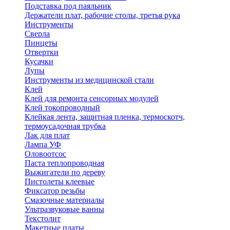
Подставка под паяльник
Держатели плат, рабочие столы, третья рука
Инструменты
Сверла
Пинцеты
Отвертки
Кусачки
Лупы
Инструменты из медицинской стали
Клей
Клей для ремонта сенсорных модулей
Клей токопроводный
Клейкая лента, защитная пленка, термоскотч,
термоусадочная трубка
Лак для плат
Лампа УФ
Оловоотсос
Паста теплопроводная
Выжигатели по дереву
Пистолеты клеевые
Фиксатор резьбы
Смазочные материалы
Ультразвуковые ванны
Текстолит
Макетные платы