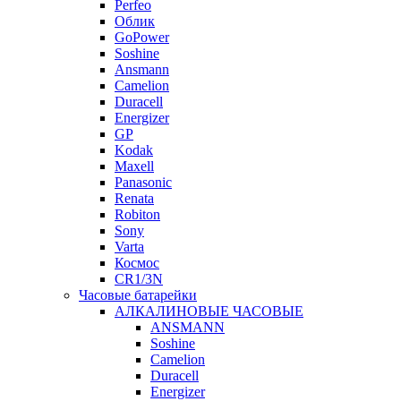
Perfeo
Облик
GoPower
Soshine
Ansmann
Camelion
Duracell
Energizer
GP
Kodak
Maxell
Panasonic
Renata
Robiton
Sony
Varta
Космос
CR1/3N
Часовые батарейки
АЛКАЛИНОВЫЕ ЧАСОВЫЕ
ANSMANN
Soshine
Camelion
Duracell
Energizer