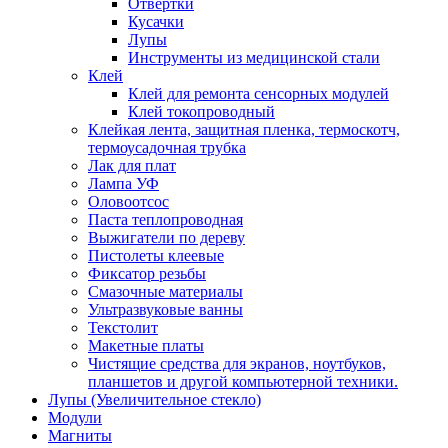
Отвертки
Кусачки
Лупы
Инструменты из медицинской стали
Клей
Клей для ремонта сенсорных модулей
Клей токопроводный
Клейкая лента, защитная пленка, термоскотч,
термоусадочная трубка
Лак для плат
Лампа УФ
Оловоотсос
Паста теплопроводная
Выжигатели по дереву
Пистолеты клеевые
Фиксатор резьбы
Смазочные материалы
Ультразвуковые ванны
Текстолит
Макетные платы
Чистящие средства для экранов, ноутбуков,
планшетов и другой компьютерной техники.
Лупы (Увеличительное стекло)
Модули
Магниты