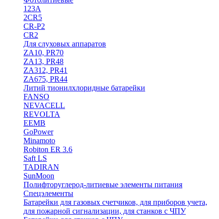
123A
2CR5
CR-P2
CR2
Для слуховых аппаратов
ZA10, PR70
ZA13, PR48
ZA312, PR41
ZA675, PR44
Литий тионилхлоридные батарейки
FANSO
NEVACELL
REVOLTA
EEMB
GoPower
Minamoto
Robiton ER 3.6
Saft LS
TADIRAN
SunMoon
Полифторуглерод-литиевые элементы питания
Спецэлементы
Батарейки для газовых счетчиков, для приборов учета,
для пожарной сигнализации, для станков с ЧПУ