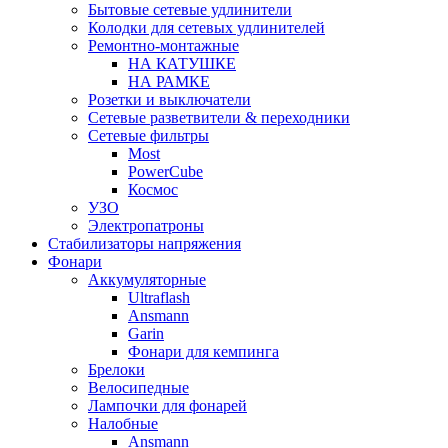
Бытовые сетевые удлинители
Колодки для сетевых удлинителей
Ремонтно-монтажные
НА КАТУШКЕ
НА РАМКЕ
Розетки и выключатели
Сетевые разветвители & переходники
Сетевые фильтры
Most
PowerCube
Космос
УЗО
Электропатроны
Стабилизаторы напряжения
Фонари
Аккумуляторные
Ultraflash
Ansmann
Garin
Фонари для кемпинга
Брелоки
Велосипедные
Лампочки для фонарей
Налобные
Ansmann