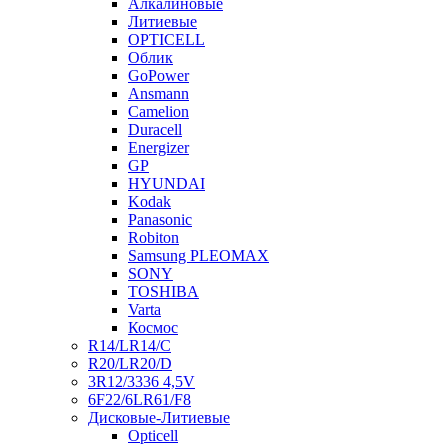
Алкалиновые
Литиевые
OPTICELL
Облик
GoPower
Ansmann
Camelion
Duracell
Energizer
GP
HYUNDAI
Kodak
Panasonic
Robiton
Samsung PLEOMAX
SONY
TOSHIBA
Varta
Космос
R14/LR14/C
R20/LR20/D
3R12/3336 4,5V
6F22/6LR61/F8
Дисковые-Литиевые
Opticell