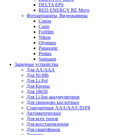
DELTA EPS
RED ENERGY RE Мото
Фотоаппараты, Видеокамеры
Canon
Casio
Fujifilm
Nikon
Olympus
Panasonic
Pentax
Samsung
Зарядные устройства
Для AA/AAA
Для Ni-Mh
Для Li-Pol
Для Кроны
Для 18650
Для Li-Ion аккумуляторов
Для свинцово кислотных
Стандартные ААА/АА/С/D/F8
Автоматические
Для всех типов
Для восстановления
Для смартфонов
Тестеры