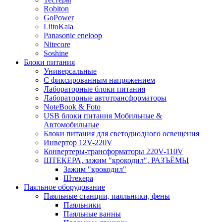
Robiton
GoPower
LiitoKala
Panasonic eneloop
Nitecore
Soshine
Блоки питания
Универсальные
C фиксированным напряжением
Лабораторные блоки питания
Лабораторные автотрансформаторы
NoteBook & Foto
USB блоки питания Мобильные &
Автомобильные
Блоки питания для светодиодного освещения
Инвертор 12V-220V
Конвертеры-трансформаторы 220V-110V
ШТЕКЕРА, зажим "крокодил", РАЗЪЁМЫ
Зажим "крокодил"
Штекера
Паяльное оборудование
Паяльные станции, паяльники, фены
Паяльники
Паяльные ванны