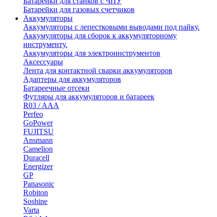
Батарейки для станков с ЧПУ
Батарейки для газовых счетчиков
Аккумуляторы
Аккумуляторы с лепестковыми выводами под пайку.
Аккумуляторы для сборок к аккумуляторному
инструменту.
Аккумуляторы для электроинструментов
Аксессуары
Лента для контактной сварки аккумуляторов
Адаптеры для аккумуляторов
Батареечные отсеки
Футляры для аккумуляторов и батареек
R03 / AAA
Perfeo
GoPower
FUJITSU
Ansmann
Camelion
Duracell
Energizer
GP
Panasonic
Robiton
Soshine
Varta