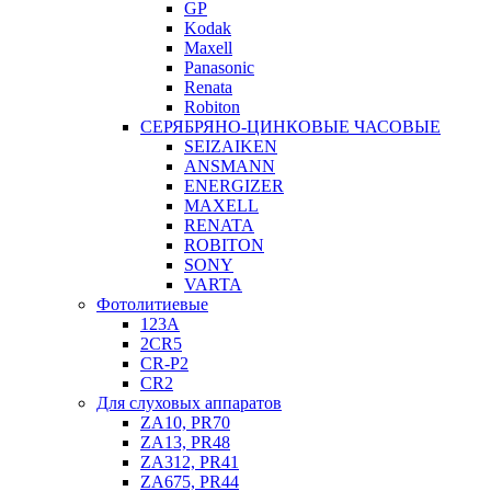
GP
Kodak
Maxell
Panasonic
Renata
Robiton
СЕРЯБРЯНО-ЦИНКОВЫЕ ЧАСОВЫЕ
SEIZAIKEN
ANSMANN
ENERGIZER
MAXELL
RENATA
ROBITON
SONY
VARTA
Фотолитиевые
123A
2CR5
CR-P2
CR2
Для слуховых аппаратов
ZA10, PR70
ZA13, PR48
ZA312, PR41
ZA675, PR44