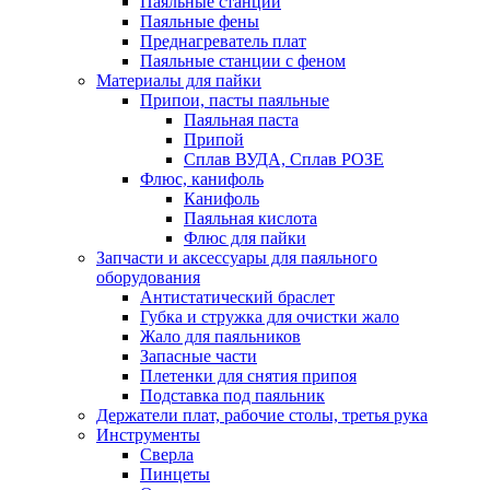
Паяльные станции
Паяльные фены
Преднагреватель плат
Паяльные станции с феном
Материалы для пайки
Припои, пасты паяльные
Паяльная паста
Припой
Сплав ВУДА, Сплав РОЗЕ
Флюс, канифоль
Канифоль
Паяльная кислота
Флюс для пайки
Запчасти и аксессуары для паяльного
оборудования
Антистатический браслет
Губка и стружка для очистки жало
Жало для паяльников
Запасные части
Плетенки для снятия припоя
Подставка под паяльник
Держатели плат, рабочие столы, третья рука
Инструменты
Сверла
Пинцеты