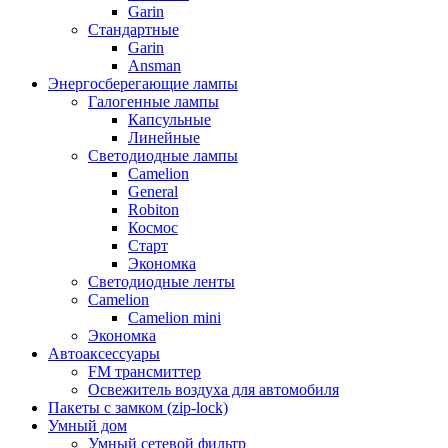
Garin
Стандартные
Garin
Ansman
Энергосберегающие лампы
Галогенные лампы
Капсульные
Линейные
Светодиодные лампы
Camelion
General
Robiton
Космос
Старт
Экономка
Светодиодные ленты
Camelion
Camelion mini
Экономка
Автоаксессуары
FM трансмиттер
Освежитель воздуха для автомобиля
Пакеты с замком (zip-lock)
Умный дом
Умный сетевой фильтр