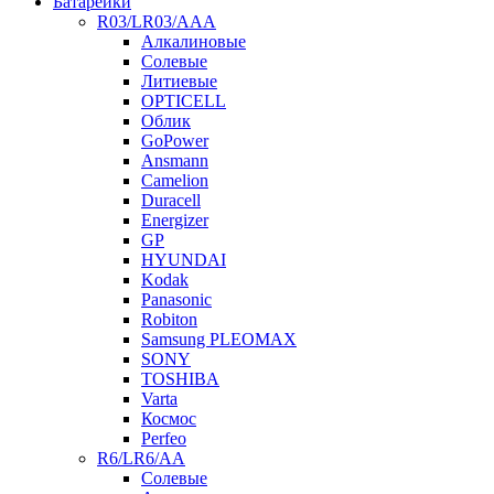
Батарейки
R03/LR03/AAA
Алкалиновые
Солевые
Литиевые
OPTICELL
Облик
GoPower
Ansmann
Camelion
Duracell
Energizer
GP
HYUNDAI
Kodak
Panasonic
Robiton
Samsung PLEOMAX
SONY
TOSHIBA
Varta
Космос
Perfeo
R6/LR6/AA
Солевые