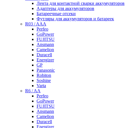
Лента для контактной сварки аккумуляторов
Адаптеры для аккумуляторов
Батареечные отсеки
Футляры для аккумуляторов и батареек
R03 / AAA
Perfeo
GoPower
FUJITSU
Ansmann
Camelion
Duracell
Energizer
GP
Panasonic
Robiton
Soshine
Varta
R6 / AA
Perfeo
GoPower
FUJITSU
Ansmann
Camelion
Duracell
Energizer