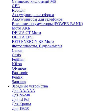
Cвинцово-кислотный MS
GEL
Robiton
Аккумуляторные сборки
Аккумуляторы для телефонов
Внешние аккумуляторы (POWER BANK)
Мото АКБ
DELTA CT Мото
DELTA EPS
RED ENERGY RE Мото
Фотоаппараты, Видеокамеры
Canon
Casio
Fujifilm
Nikon
Olympus
Panasonic
Pentax
Samsung
Зарядные устройства
Для AA/AAA
Для Ni-Mh
Для Li-Pol
Для Кроны
Для 18650