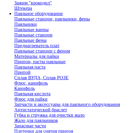
Зажим "крокодил"
Штекера
Паяльное оборудование
Паяльные станции, паяльники, фены
Паяльники
Паяльные ванны
Паяльные станции
Паяльные фены
Преднагреватель плат
Паяльные станции с феном
Материалы для пайки
Припои, пасты паяльные
Паяльная паста
Припой
Сплав ВУДА, Сплав РОЗЕ
Флюс, канифоль
Канифоль
Паяльная кислота
Флюс для пайки
Запчасти и аксессуары для паяльного оборудования
Антистатический браслет
Губка и стружка для очистки жало
Жало для паяльников
Запасные части
Плетенки для снятия припоя