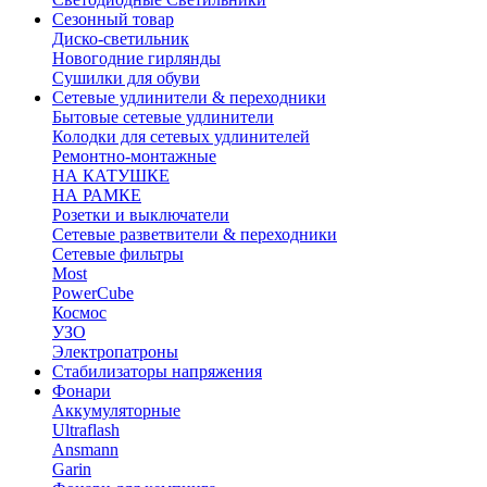
Сезонный товар
Диско-светильник
Новогодние гирлянды
Сушилки для обуви
Сетевые удлинители & переходники
Бытовые сетевые удлинители
Колодки для сетевых удлинителей
Ремонтно-монтажные
НА КАТУШКЕ
НА РАМКЕ
Розетки и выключатели
Сетевые разветвители & переходники
Сетевые фильтры
Most
PowerCube
Космос
УЗО
Электропатроны
Стабилизаторы напряжения
Фонари
Аккумуляторные
Ultraflash
Ansmann
Garin