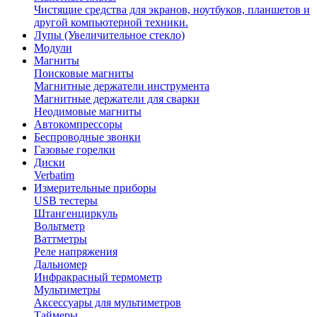
Чистящие средства для экранов, ноутбуков, планшетов и
другой компьютерной техники.
Лупы (Увеличительное стекло)
Модули
Магниты
Поисковые магниты
Магнитные держатели инструмента
Магнитные держатели для сварки
Неодимовые магниты
Автокомпрессоры
Беспроводные звонки
Газовые горелки
Диски
Verbatim
Измерительные приборы
USB тестеры
Штангенциркуль
Вольтметр
Ваттметры
Реле напряжения
Дальномер
Инфракрасный термометр
Мультиметры
Аксессуары для мультиметров
Таймеры