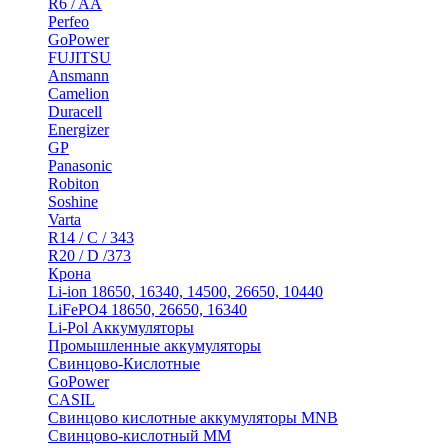
R6 / AA
Perfeo
GoPower
FUJITSU
Ansmann
Camelion
Duracell
Energizer
GP
Panasonic
Robiton
Soshine
Varta
R14 / C / 343
R20 / D /373
Крона
Li-ion 18650, 16340, 14500, 26650, 10440
LiFePO4 18650, 26650, 16340
Li-Pol Аккумуляторы
Промышленные аккумуляторы
Свинцово-Кислотные
GoPower
CASIL
Свинцово кислотные аккумуляторы MNB
Cвинцово-кислотный MM