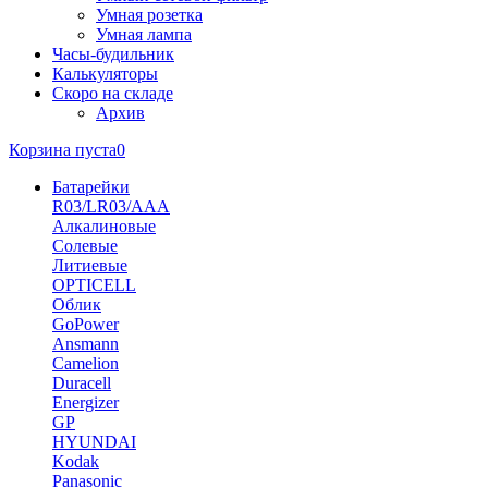
Умная розетка
Умная лампа
Часы-будильник
Калькуляторы
Скоро на складе
Архив
Корзина пуста
0
Батарейки
R03/LR03/AAA
Алкалиновые
Солевые
Литиевые
OPTICELL
Облик
GoPower
Ansmann
Camelion
Duracell
Energizer
GP
HYUNDAI
Kodak
Panasonic