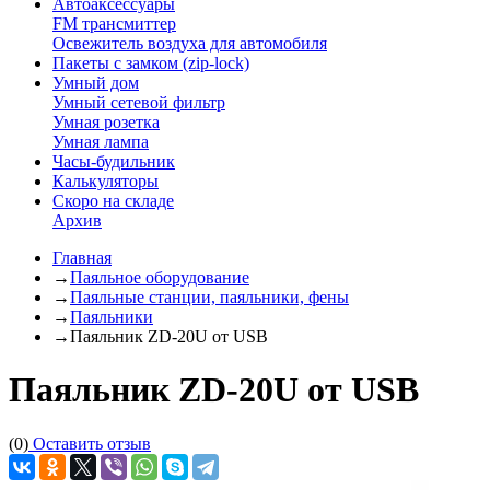
Автоаксессуары
FM трансмиттер
Освежитель воздуха для автомобиля
Пакеты с замком (zip-lock)
Умный дом
Умный сетевой фильтр
Умная розетка
Умная лампа
Часы-будильник
Калькуляторы
Скоро на складе
Архив
Главная
→
Паяльное оборудование
→
Паяльные станции, паяльники, фены
→
Паяльники
→
Паяльник ZD-20U от USB
Паяльник ZD-20U от USB
(0)
Оставить отзыв