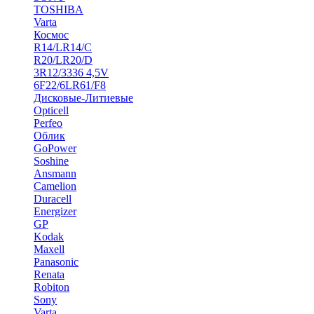
TOSHIBA
Varta
Космос
R14/LR14/C
R20/LR20/D
3R12/3336 4,5V
6F22/6LR61/F8
Дисковые-Литиевые
Opticell
Perfeo
Облик
GoPower
Soshine
Ansmann
Camelion
Duracell
Energizer
GP
Kodak
Maxell
Panasonic
Renata
Robiton
Sony
Varta