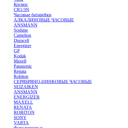
Космос
CR1/3N
Часовые батарейки
АЛКАЛИНОВЫЕ ЧАСОВЫЕ
ANSMANN
Soshine
Camelion
Duracell
Energizer
GP
Kodak
Maxell
Panasonic
Renata
Robiton
СЕРЯБРЯНО-ЦИНКОВЫЕ ЧАСОВЫЕ
SEIZAIKEN
ANSMANN
ENERGIZER
MAXELL
RENATA
ROBITON
SONY
VARTA
Фотолитиевые