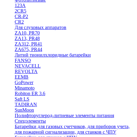
123A
2CR5
CR-P2
CR2
Для слуховых аппаратов
ZA10, PR70
ZA13, PR48
ZA312, PR41
ZA675, PR44
Литий тионилхлоридные батарейки
FANSO
NEVACELL
REVOLTA
EEMB
GoPower
Minamoto
Robiton ER 3.6
Saft LS
TADIRAN
SunMoon
Полифторуглерод-литиевые элементы питания
Спецэлементы
Батарейки для газовых счетчиков, для приборов учета,
для пожарной сигнализации, для станков с ЧПУ