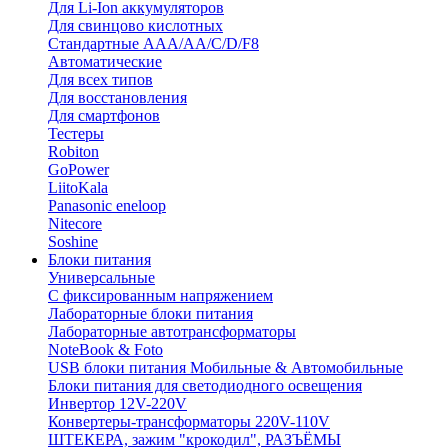
Для Li-Ion аккумуляторов
Для свинцово кислотных
Стандартные ААА/АА/С/D/F8
Автоматические
Для всех типов
Для восстановления
Для смартфонов
Тестеры
Robiton
GoPower
LiitoKala
Panasonic eneloop
Nitecore
Soshine
Блоки питания
Универсальные
C фиксированным напряжением
Лабораторные блоки питания
Лабораторные автотрансформаторы
NoteBook & Foto
USB блоки питания Мобильные & Автомобильные
Блоки питания для светодиодного освещения
Инвертор 12V-220V
Конвертеры-трансформаторы 220V-110V
ШТЕКЕРА, зажим "крокодил", РАЗЪЁМЫ