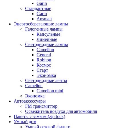
Garin
Стандартные
Garin
Ansman
Энергосберегающие лампы
Галогенные лампы
Капсульные
Линейные
Светодиодные лампы
Camelion
General
Robiton
Космос
Старт
Экономка
Светодиодные ленты
Camelion
Camelion mini
Экономка
Автоаксессуары
FM трансмиттер
Освежитель воздуха для автомобиля
Пакеты с замком (zip-lock)
Умный дом
Умный сетевой фильтр