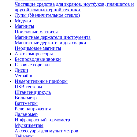
Чистящие средства для экранов, ноутбуков, планшетов и
другой компьютерной техники.
Лупы (Увеличительное стекло)
Модули
Магниты
Поисковые магниты
Магнитные держатели инструмента
Магнитные держатели для сварки
Неодимовые магниты
Автокомпрессоры
Беспроводные звонки
Газовые горелки
Диски
Verbatim
Измерительные приборы
USB тестеры
Штангенциркуль
Вольтметр
Ваттметры
Реле напряжения
Дальномер
Инфракрасный термометр
Мультиметры
Аксессуары для мультиметров
Таймеры