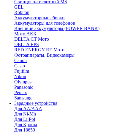
Cвинцово-кислотный MS
GEL
Robiton
Аккумуляторные сборки
Аккумуляторы для телефонов
Внешние аккумуляторы (POWER BANK)
Мото АКБ
DELTA CT Мото
DELTA EPS
RED ENERGY RE Мото
Фотоаппараты, Видеокамеры
Canon
Casio
Fujifilm
Nikon
Olympus
Panasonic
Pentax
Samsung
Зарядные устройства
Для AA/AAA
Для Ni-Mh
Для Li-Pol
Для Кроны
Для 18650