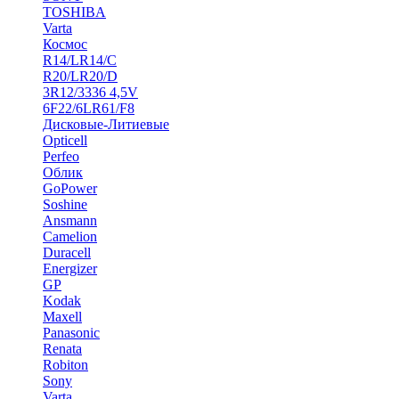
TOSHIBA
Varta
Космос
R14/LR14/C
R20/LR20/D
3R12/3336 4,5V
6F22/6LR61/F8
Дисковые-Литиевые
Opticell
Perfeo
Облик
GoPower
Soshine
Ansmann
Camelion
Duracell
Energizer
GP
Kodak
Maxell
Panasonic
Renata
Robiton
Sony
Varta