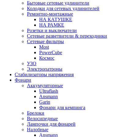
Бытовые сетевые удлинители
Колодки для сетевых удлинителей
Ремонтно-монтажные
НА КАТУШКЕ
НА РАМКЕ
Розетки и выключатели
Сетевые разветвители & переходники
Сетевые фильтры
Most
PowerCube
Космос
УЗО
Электропатроны
Стабилизаторы напряжения
Фонари
Аккумуляторные
Ultraflash
Ansmann
Garin
Фонари для кемпинга
Брелоки
Велосипедные
Лампочки для фонарей
Налобные
Ansmann