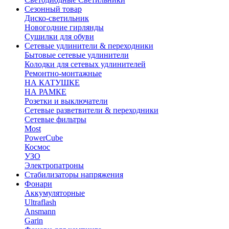
Сезонный товар
Диско-светильник
Новогодние гирлянды
Сушилки для обуви
Сетевые удлинители & переходники
Бытовые сетевые удлинители
Колодки для сетевых удлинителей
Ремонтно-монтажные
НА КАТУШКЕ
НА РАМКЕ
Розетки и выключатели
Сетевые разветвители & переходники
Сетевые фильтры
Most
PowerCube
Космос
УЗО
Электропатроны
Стабилизаторы напряжения
Фонари
Аккумуляторные
Ultraflash
Ansmann
Garin