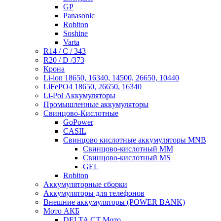
GP
Panasonic
Robiton
Soshine
Varta
R14 / C / 343
R20 / D /373
Крона
Li-ion 18650, 16340, 14500, 26650, 10440
LiFePO4 18650, 26650, 16340
Li-Pol Аккумуляторы
Промышленные аккумуляторы
Свинцово-Кислотные
GoPower
CASIL
Свинцово кислотные аккумуляторы MNB
Cвинцово-кислотный MM
Cвинцово-кислотный MS
GEL
Robiton
Аккумуляторные сборки
Аккумуляторы для телефонов
Внешние аккумуляторы (POWER BANK)
Мото АКБ
DELTA CT Мото