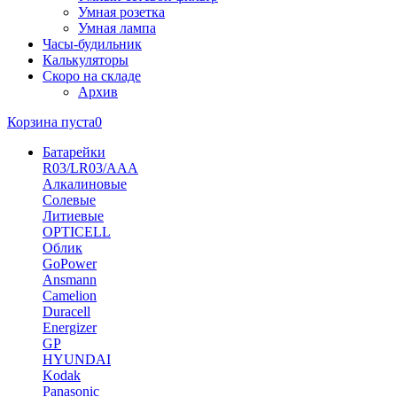
Умная розетка
Умная лампа
Часы-будильник
Калькуляторы
Скоро на складе
Архив
Корзина пуста
0
Батарейки
R03/LR03/AAA
Алкалиновые
Солевые
Литиевые
OPTICELL
Облик
GoPower
Ansmann
Camelion
Duracell
Energizer
GP
HYUNDAI
Kodak
Panasonic