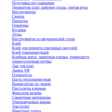
Подставка под паяльник
Держатели плат, рабочие столы, третья рука
Инструменты
Сверла
Пинцеты
Отвертки
Кусачки
Лупы
Инструменты из медицинской стали
Клей
Клей для ремонта сенсорных модулей
Клей токопроводный
Клейкая лента, защитная пленка, термоскотч,
термоусадочная трубка
Лак для плат
Лампа УФ
Оловоотсос
Паста теплопроводная
Выжигатели по дереву
Пистолеты клеевые
Фиксатор резьбы
Смазочные материалы
Ультразвуковые ванны
Текстолит
Макетные платы