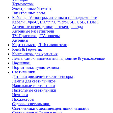
Термометры
Электронные безмены
Электронные весы
Кабели, TV-тюнеры, антенны и принадлежности
Кабели Type-C, Lightning, microUSB, USB, HDMI,
Антенные переходники, штекера, гнезда
Антенные Разветвители
TV-Приставки, TV-тюнеры
Антенны
Карты памяти, flash накопители
Клей & Герметик
Контейнеры для хранения
Ленты самоклеящиеся изоляционные & упаковочные
Наушники
Портативная аудиотехника
Светильники
Датчики движения и Фотосенсоры
Лампы для светильников
Напольные светильники
Настольные светильники
Ночники
Прожекторы
Садовые светильники
Светильники с люминесцентными лампами
Светодиодные Светильники