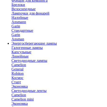
Фонари для кемпинга
Брелоки
Велосипедные
Лампочки для фонарей
Налобные
Ansmann
Garin
Стандартные
Garin
Ansman
Энергосберегающие лампы
Галогенные лампы
Капсульные
Линейные
Светодиодные лампы
Camelion
General
Robiton
Космос
Старт
Экономка
Светодиодные ленты
Camelion
Camelion mini
Экономка