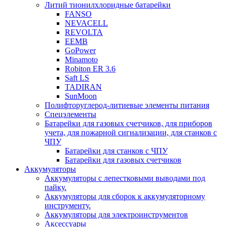
Литий тионилхлоридные батарейки
FANSO
NEVACELL
REVOLTA
EEMB
GoPower
Minamoto
Robiton ER 3.6
Saft LS
TADIRAN
SunMoon
Полифторуглерод-литиевые элементы питания
Спецэлементы
Батарейки для газовых счетчиков, для приборов
учета, для пожарной сигнализации, для станков с
ЧПУ
Батарейки для станков с ЧПУ
Батарейки для газовых счетчиков
Аккумуляторы
Аккумуляторы с лепестковыми выводами под
пайку.
Аккумуляторы для сборок к аккумуляторному
инструменту.
Аккумуляторы для электроинструментов
Аксессуары