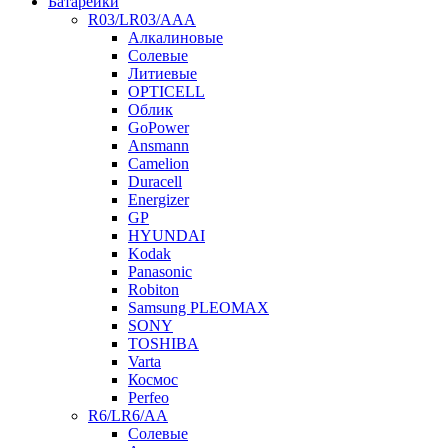
Батарейки
R03/LR03/AAA
Алкалиновые
Солевые
Литиевые
OPTICELL
Облик
GoPower
Ansmann
Camelion
Duracell
Energizer
GP
HYUNDAI
Kodak
Panasonic
Robiton
Samsung PLEOMAX
SONY
TOSHIBA
Varta
Космос
Perfeo
R6/LR6/AA
Солевые