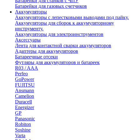
Батарейки для станков с ЧПУ
Батарейки для газовых счетчиков
Аккумуляторы
Аккумуляторы с лепестковыми выводами под пайку.
Аккумуляторы для сборок к аккумуляторному
инструменту.
Аккумуляторы для электроинструментов
Аксессуары
Лента для контактной сварки аккумуляторов
Адаптеры для аккумуляторов
Батареечные отсеки
Футляры для аккумуляторов и батареек
R03 / AAA
Perfeo
GoPower
FUJITSU
Ansmann
Camelion
Duracell
Energizer
GP
Panasonic
Robiton
Soshine
Varta