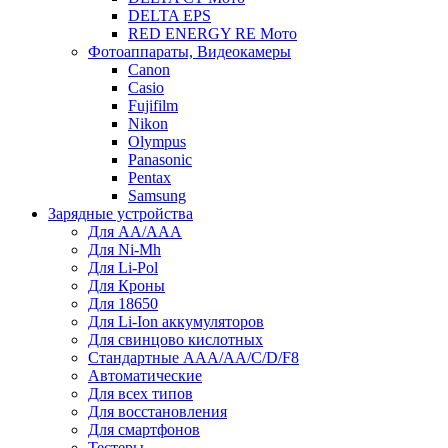
DELTA EPS
RED ENERGY RE Мото
Фотоаппараты, Видеокамеры
Canon
Casio
Fujifilm
Nikon
Olympus
Panasonic
Pentax
Samsung
Зарядные устройства
Для AA/AAA
Для Ni-Mh
Для Li-Pol
Для Кроны
Для 18650
Для Li-Ion аккумуляторов
Для свинцово кислотных
Стандартные ААА/АА/С/D/F8
Автоматические
Для всех типов
Для восстановления
Для смартфонов
Тестеры