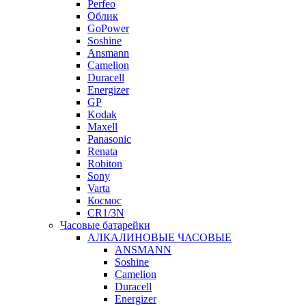
Perfeo
Облик
GoPower
Soshine
Ansmann
Camelion
Duracell
Energizer
GP
Kodak
Maxell
Panasonic
Renata
Robiton
Sony
Varta
Космос
CR1/3N
Часовые батарейки
АЛКАЛИНОВЫЕ ЧАСОВЫЕ
ANSMANN
Soshine
Camelion
Duracell
Energizer