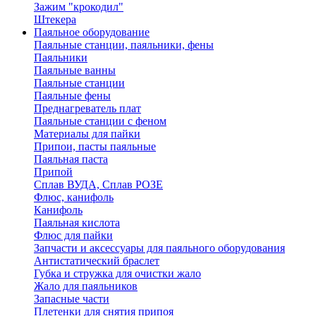
Зажим "крокодил"
Штекера
Паяльное оборудование
Паяльные станции, паяльники, фены
Паяльники
Паяльные ванны
Паяльные станции
Паяльные фены
Преднагреватель плат
Паяльные станции с феном
Материалы для пайки
Припои, пасты паяльные
Паяльная паста
Припой
Сплав ВУДА, Сплав РОЗЕ
Флюс, канифоль
Канифоль
Паяльная кислота
Флюс для пайки
Запчасти и аксессуары для паяльного оборудования
Антистатический браслет
Губка и стружка для очистки жало
Жало для паяльников
Запасные части
Плетенки для снятия припоя