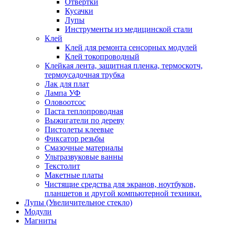
Отвертки
Кусачки
Лупы
Инструменты из медицинской стали
Клей
Клей для ремонта сенсорных модулей
Клей токопроводный
Клейкая лента, защитная пленка, термоскотч,
термоусадочная трубка
Лак для плат
Лампа УФ
Оловоотсос
Паста теплопроводная
Выжигатели по дереву
Пистолеты клеевые
Фиксатор резьбы
Смазочные материалы
Ультразвуковые ванны
Текстолит
Макетные платы
Чистящие средства для экранов, ноутбуков,
планшетов и другой компьютерной техники.
Лупы (Увеличительное стекло)
Модули
Магниты