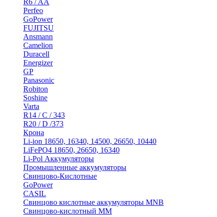
R6 / AA
Perfeo
GoPower
FUJITSU
Ansmann
Camelion
Duracell
Energizer
GP
Panasonic
Robiton
Soshine
Varta
R14 / C / 343
R20 / D /373
Крона
Li-ion 18650, 16340, 14500, 26650, 10440
LiFePO4 18650, 26650, 16340
Li-Pol Аккумуляторы
Промышленные аккумуляторы
Свинцово-Кислотные
GoPower
CASIL
Свинцово кислотные аккумуляторы MNB
Cвинцово-кислотный MM