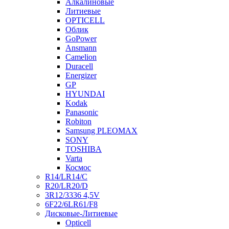
Алкалиновые
Литиевые
OPTICELL
Облик
GoPower
Ansmann
Camelion
Duracell
Energizer
GP
HYUNDAI
Kodak
Panasonic
Robiton
Samsung PLEOMAX
SONY
TOSHIBA
Varta
Космос
R14/LR14/C
R20/LR20/D
3R12/3336 4,5V
6F22/6LR61/F8
Дисковые-Литиевые
Opticell