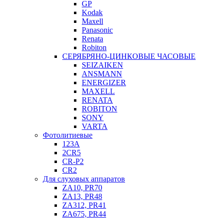
GP
Kodak
Maxell
Panasonic
Renata
Robiton
СЕРЯБРЯНО-ЦИНКОВЫЕ ЧАСОВЫЕ
SEIZAIKEN
ANSMANN
ENERGIZER
MAXELL
RENATA
ROBITON
SONY
VARTA
Фотолитиевые
123A
2CR5
CR-P2
CR2
Для слуховых аппаратов
ZA10, PR70
ZA13, PR48
ZA312, PR41
ZA675, PR44