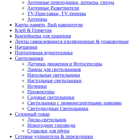
Антенные переходники, штекера, гнезда
Антенные Разветвители
TV-Приставки, TV-тюнеры
Антенны
Карты памяти, flash накопители
Клей & Герметик
Контейнеры для хранения
Ленты самоклеящиеся изоляционные & упаковочные
Наушники
Портативная аудиотехника
Светильники
Датчики движения и Фотосенсоры
Лампы для светильников
Напольные светильники
Настольные светильники
Ночники
Прожекторы
Садовые светильники
Светильники с люминесцентными лампами
Светодиодные Светильники
Сезонный товар
Диско-светильник
Новогодние гирлянды
Сушилки для обуви
Сетевые удлинители & переходники