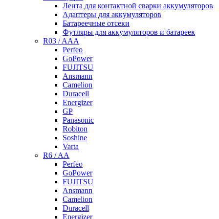
Лента для контактной сварки аккумуляторов
Адаптеры для аккумуляторов
Батареечные отсеки
Футляры для аккумуляторов и батареек
R03 / AAA
Perfeo
GoPower
FUJITSU
Ansmann
Camelion
Duracell
Energizer
GP
Panasonic
Robiton
Soshine
Varta
R6 / AA
Perfeo
GoPower
FUJITSU
Ansmann
Camelion
Duracell
Energizer