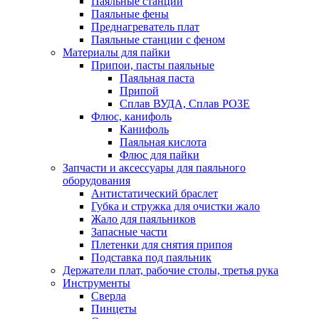
Паяльные станции
Паяльные фены
Преднагреватель плат
Паяльные станции с феном
Материалы для пайки
Припои, пасты паяльные
Паяльная паста
Припой
Сплав ВУДА, Сплав РОЗЕ
Флюс, канифоль
Канифоль
Паяльная кислота
Флюс для пайки
Запчасти и аксессуары для паяльного
оборудования
Антистатический браслет
Губка и стружка для очистки жало
Жало для паяльников
Запасные части
Плетенки для снятия припоя
Подставка под паяльник
Держатели плат, рабочие столы, третья рука
Инструменты
Сверла
Пинцеты