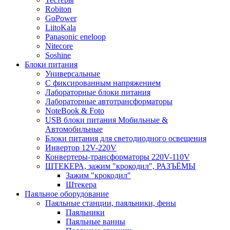
Robiton
GoPower
LiitoKala
Panasonic eneloop
Nitecore
Soshine
Блоки питания
Универсальные
C фиксированным напряжением
Лабораторные блоки питания
Лабораторные автотрансформаторы
NoteBook & Foto
USB блоки питания Мобильные &
Автомобильные
Блоки питания для светодиодного освещения
Инвертор 12V-220V
Конвертеры-трансформаторы 220V-110V
ШТЕКЕРА, зажим "крокодил", РАЗЪЁМЫ
Зажим "крокодил"
Штекера
Паяльное оборудование
Паяльные станции, паяльники, фены
Паяльники
Паяльные ванны