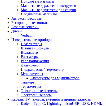
Поисковые магниты
Магнитные держатели инструмента
Магнитные держатели для сварки
Неодимовые магниты
Автокомпрессоры
Беспроводные звонки
Газовые горелки
Диски
Verbatim
Измерительные приборы
USB тестеры
Штангенциркуль
Вольтметр
Ваттметры
Реле напряжения
Дальномер
Инфракрасный термометр
Мультиметры
Аксессуары для мультиметров
Таймеры
Термометры
Электронные безмены
Электронные весы
Кабели, TV-тюнеры, антенны и принадлежности
Кабели Type-C, Lightning, microUSB, USB, HDMI,