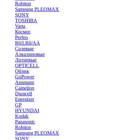
Robiton
Samsung PLEOMAX
SONY
TOSHIBA
Varta
Космос
Perfeo
R6/LR6/AA
Солевые
Алкалиновые
Литиевые
OPTICELL
Облик
GoPower
Ansmann
Camelion
Duracell
Energizer
GP
HYUNDAI
Kodak
Panasonic
Robiton
Samsung PLEOMAX
SONY