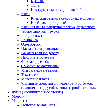
Кусачки
Лупы
Инструменты из медицинской стали
Клей
Клей для ремонта сенсорных модулей
Клей токопроводный
Клейкая лента, защитная пленка, термоскотч,
термоусадочная трубка
Лак для плат
Лампа УФ
Оловоотсос
Паста теплопроводная
Выжигатели по дереву
Пистолеты клеевые
Фиксатор резьбы
Смазочные материалы
Ультразвуковые ванны
Текстолит
Макетные платы
Чистящие средства для экранов, ноутбуков,
планшетов и другой компьютерной техники.
Лупы (Увеличительное стекло)
Модули
Магниты
Поисковые магниты