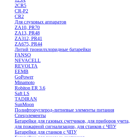
2CR5
CR-P2
CR2
Для слуховых аппаратов
ZA10, PR70
ZA13, PR48
ZA312, PR41
ZA675, PR44
Литий тионилхлоридные батарейки
FANSO
NEVACELL
REVOLTA
EEMB
GoPower
Minamoto
Robiton ER 3.6
Saft LS
TADIRAN
SunMoon
Полифторуглерод-литиевые элементы питания
Спецэлементы
Батарейки для газовых счетчиков, для приборов учета,
для пожарной сигнализации, для станков с ЧПУ
Батарейки для станков с ЧПУ