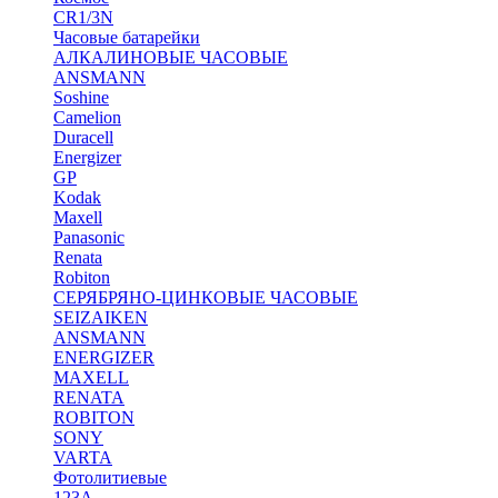
CR1/3N
Часовые батарейки
АЛКАЛИНОВЫЕ ЧАСОВЫЕ
ANSMANN
Soshine
Camelion
Duracell
Energizer
GP
Kodak
Maxell
Panasonic
Renata
Robiton
СЕРЯБРЯНО-ЦИНКОВЫЕ ЧАСОВЫЕ
SEIZAIKEN
ANSMANN
ENERGIZER
MAXELL
RENATA
ROBITON
SONY
VARTA
Фотолитиевые
123A