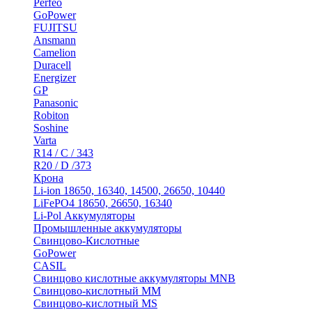
Perfeo
GoPower
FUJITSU
Ansmann
Camelion
Duracell
Energizer
GP
Panasonic
Robiton
Soshine
Varta
R14 / C / 343
R20 / D /373
Крона
Li-ion 18650, 16340, 14500, 26650, 10440
LiFePO4 18650, 26650, 16340
Li-Pol Аккумуляторы
Промышленные аккумуляторы
Свинцово-Кислотные
GoPower
CASIL
Свинцово кислотные аккумуляторы MNB
Cвинцово-кислотный MM
Cвинцово-кислотный MS