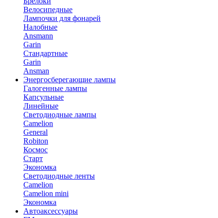
Брелоки
Велосипедные
Лампочки для фонарей
Налобные
Ansmann
Garin
Стандартные
Garin
Ansman
Энергосберегающие лампы
Галогенные лампы
Капсульные
Линейные
Светодиодные лампы
Camelion
General
Robiton
Космос
Старт
Экономка
Светодиодные ленты
Camelion
Camelion mini
Экономка
Автоаксессуары