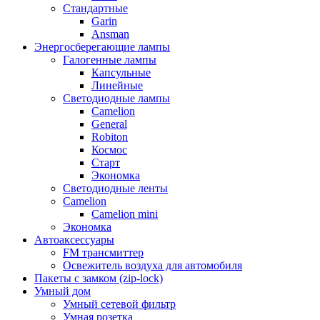
Стандартные
Garin
Ansman
Энергосберегающие лампы
Галогенные лампы
Капсульные
Линейные
Светодиодные лампы
Camelion
General
Robiton
Космос
Старт
Экономка
Светодиодные ленты
Camelion
Camelion mini
Экономка
Автоаксессуары
FM трансмиттер
Освежитель воздуха для автомобиля
Пакеты с замком (zip-lock)
Умный дом
Умный сетевой фильтр
Умная розетка