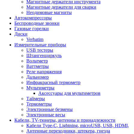
Магнитные держатели инструмента
Магнитные держатели для сварки
Неодимовые магниты
Автокомпрессоры
Беспроводные звонки
Газовые горелки
Диски
Verbatim
Измерительные приборы
USB тестеры
Штангенциркуль
Вольтметр
Ваттметры
Реле напряжения
Дальномер
Инфракрасный термометр
Мультиметры
Аксессуары для мультиметров
Таймеры
Термометры
Электронные безмены
Электронные весы
Кабели, TV-тюнеры, антенны и принадлежности
Кабели Type-C, Lightning, microUSB, USB, HDMI,
Антенные переходники, штекера, гнезда