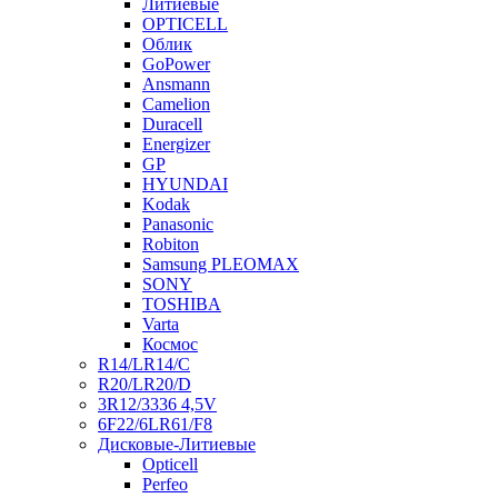
Литиевые
OPTICELL
Облик
GoPower
Ansmann
Camelion
Duracell
Energizer
GP
HYUNDAI
Kodak
Panasonic
Robiton
Samsung PLEOMAX
SONY
TOSHIBA
Varta
Космос
R14/LR14/C
R20/LR20/D
3R12/3336 4,5V
6F22/6LR61/F8
Дисковые-Литиевые
Opticell
Perfeo