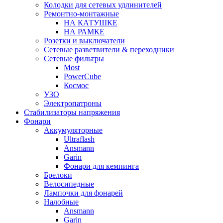
Колодки для сетевых удлинителей
Ремонтно-монтажные
НА КАТУШКЕ
НА РАМКЕ
Розетки и выключатели
Сетевые разветвители & переходники
Сетевые фильтры
Most
PowerCube
Космос
УЗО
Электропатроны
Стабилизаторы напряжения
Фонари
Аккумуляторные
Ultraflash
Ansmann
Garin
Фонари для кемпинга
Брелоки
Велосипедные
Лампочки для фонарей
Налобные
Ansmann
Garin