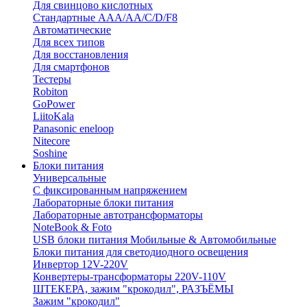
Для свинцово кислотных
Стандартные ААА/АА/С/D/F8
Автоматические
Для всех типов
Для восстановления
Для смартфонов
Тестеры
Robiton
GoPower
LiitoKala
Panasonic eneloop
Nitecore
Soshine
Блоки питания
Универсальные
C фиксированным напряжением
Лабораторные блоки питания
Лабораторные автотрансформаторы
NoteBook & Foto
USB блоки питания Мобильные & Автомобильные
Блоки питания для светодиодного освещения
Инвертор 12V-220V
Конвертеры-трансформаторы 220V-110V
ШТЕКЕРА, зажим "крокодил", РАЗЪЁМЫ
Зажим "крокодил"