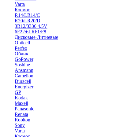
Varta
Космос
R14/LR14/C
R20/LR20/D
3R12/3336 4,5V
6F22/6LR61/F8
Дисковые-Литиевые
Opticell
Perfeo
Облик
GoPower
Soshine
Ansmann
Camelion
Duracell
Energizer
GP
Kodak
Maxell
Panasonic
Renata
Robiton
Sony
Varta
Космос