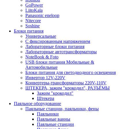
GoPower
LiitoKala
Panasonic eneloop
Nitecore
Soshine
Блоки питания
Универсальные
C фиксированным напряжением
Лабораторные блоки питания
Лабораторные автотрансформаторы
NoteBook & Foto
USB блоки питания Мобильные &
Автомобильные
Блоки питания для светодиодного освещения
Инвертор 12V-220V
Конвертеры-трансформаторы 220V-110V
ШТЕКЕРА, зажим "крокодил", РАЗЪЁМЫ
Зажим "крокодил"
Штекера
Паяльное оборудование
Паяльные станции, паяльники, фены
Паяльники
Паяльные ванны
Паяльные станции