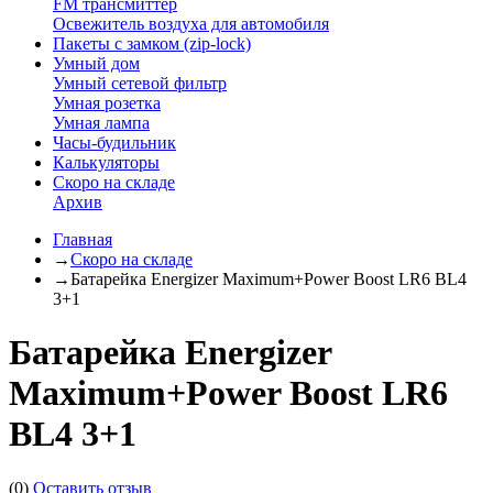
FM трансмиттер
Освежитель воздуха для автомобиля
Пакеты с замком (zip-lock)
Умный дом
Умный сетевой фильтр
Умная розетка
Умная лампа
Часы-будильник
Калькуляторы
Скоро на складе
Архив
Главная
→
Скоро на складе
→
Батарейка Energizer Maximum+Power Boost LR6 BL4
3+1
Батарейка Energizer
Maximum+Power Boost LR6
BL4 3+1
(0)
Оставить отзыв