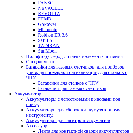
FANSO
NEVACELL
REVOLTA
EEMB
GoPower
Minamoto
Robiton ER 3.6
Saft LS
TADIRAN
SunMoon
Полифторуглерод-литиевые элементы питания
Спецэлементы
Батарейки для газовых счетчиков, для приборов
учета, для пожарной сигнализации, для станков с
ЧПУ
Батарейки для станков с ЧПУ
Батарейки для газовых счетчиков
Аккумуляторы
Аккумуляторы с лепестковыми выводами под
пайку.
Аккумуляторы для сборок к аккумуляторному
инструменту.
Аккумуляторы для электроинструментов
Аксессуары
Лента для контактной сварки аккумуляторов