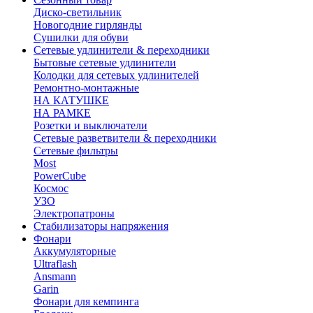
Диско-светильник
Новогодние гирлянды
Сушилки для обуви
Сетевые удлинители & переходники
Бытовые сетевые удлинители
Колодки для сетевых удлинителей
Ремонтно-монтажные
НА КАТУШКЕ
НА РАМКЕ
Розетки и выключатели
Сетевые разветвители & переходники
Сетевые фильтры
Most
PowerCube
Космос
УЗО
Электропатроны
Стабилизаторы напряжения
Фонари
Аккумуляторные
Ultraflash
Ansmann
Garin
Фонари для кемпинга