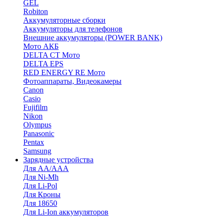
GEL
Robiton
Аккумуляторные сборки
Аккумуляторы для телефонов
Внешние аккумуляторы (POWER BANK)
Мото АКБ
DELTA CT Мото
DELTA EPS
RED ENERGY RE Мото
Фотоаппараты, Видеокамеры
Canon
Casio
Fujifilm
Nikon
Olympus
Panasonic
Pentax
Samsung
Зарядные устройства
Для AA/AAA
Для Ni-Mh
Для Li-Pol
Для Кроны
Для 18650
Для Li-Ion аккумуляторов