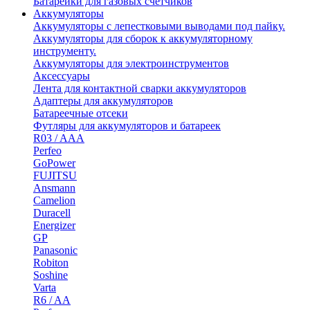
Батарейки для газовых счетчиков
Аккумуляторы
Аккумуляторы с лепестковыми выводами под пайку.
Аккумуляторы для сборок к аккумуляторному
инструменту.
Аккумуляторы для электроинструментов
Аксессуары
Лента для контактной сварки аккумуляторов
Адаптеры для аккумуляторов
Батареечные отсеки
Футляры для аккумуляторов и батареек
R03 / AAA
Perfeo
GoPower
FUJITSU
Ansmann
Camelion
Duracell
Energizer
GP
Panasonic
Robiton
Soshine
Varta
R6 / AA