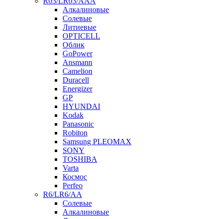
R03/LR03/AAA
Алкалиновые
Солевые
Литиевые
OPTICELL
Облик
GoPower
Ansmann
Camelion
Duracell
Energizer
GP
HYUNDAI
Kodak
Panasonic
Robiton
Samsung PLEOMAX
SONY
TOSHIBA
Varta
Космос
Perfeo
R6/LR6/AA
Солевые
Алкалиновые