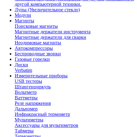
другой компьютерной техники.
Лупы (Увеличительное стекло)
Модули
Магниты
Поисковые магниты
Магнитные держатели инструмента
Магнитные держатели для сварки
Неодимовые магниты
Автокомпрессоры
Беспроводные звонки
Газовые горелки
Диски
Verbatim
Измерительные приборы
USB тестеры
Штангенциркуль
Вольтметр
Ваттметры
Реле напряжения
Дальномер
Инфракрасный термометр
Мультиметры
Аксессуары для мультиметров
Таймеры
Термометры