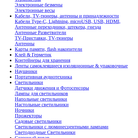
Электронные безмены
Электронные весы
Кабели, TV-тюнеры, антенны и принадлежности
Кабели Type-C, Lightning, microUSB, USB, HDMI,
Антенные переходники, штекера, гнезда
Антенные Разветвители
TV-Приставки, TV-тюнеры
Антенны
Карты памяти, flash накопители
Клей & Герметик
Контейнеры для хранения
Ленты самоклеящиеся изоляционные & упаковочные
Наушники
Портативная аудиотехника
Светильники
Датчики движения и Фотосенсоры
Лампы для светильников
Напольные светильники
Настольные светильники
Ночники
Прожекторы
Садовые светильники
Светильники с люминесцентными лампами
Светодиодные Светильники
Сезонный товар