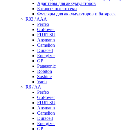
Адаптеры для аккумуляторов
Батареечные отсеки
Футляры для аккумуляторов и батареек
R03 / AAA
Perfeo
GoPower
FUJITSU
Ansmann
Camelion
Duracell
Energizer
GP
Panasonic
Robiton
Soshine
Varta
R6 / AA
Perfeo
GoPower
FUJITSU
Ansmann
Camelion
Duracell
Energizer
GP