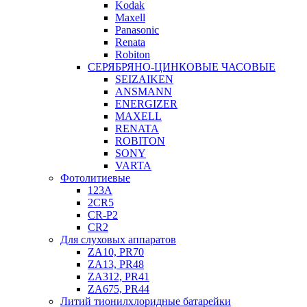
Kodak
Maxell
Panasonic
Renata
Robiton
СЕРЯБРЯНО-ЦИНКОВЫЕ ЧАСОВЫЕ
SEIZAIKEN
ANSMANN
ENERGIZER
MAXELL
RENATA
ROBITON
SONY
VARTA
Фотолитиевые
123A
2CR5
CR-P2
CR2
Для слуховых аппаратов
ZA10, PR70
ZA13, PR48
ZA312, PR41
ZA675, PR44
Литий тионилхлоридные батарейки