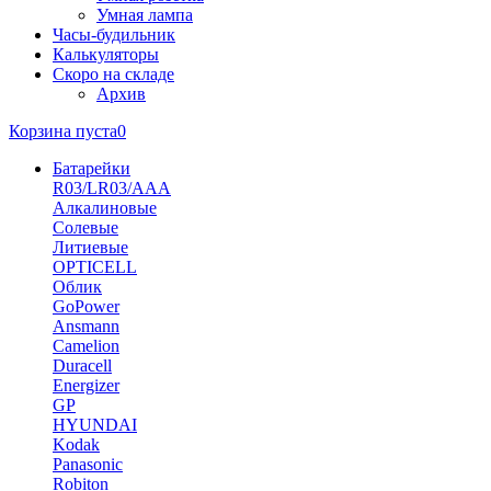
Умная лампа
Часы-будильник
Калькуляторы
Скоро на складе
Архив
Корзина пуста
0
Батарейки
R03/LR03/AAA
Алкалиновые
Солевые
Литиевые
OPTICELL
Облик
GoPower
Ansmann
Camelion
Duracell
Energizer
GP
HYUNDAI
Kodak
Panasonic
Robiton