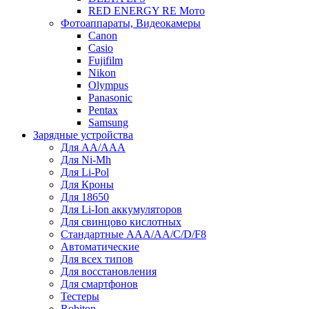
RED ENERGY RE Мото
Фотоаппараты, Видеокамеры
Canon
Casio
Fujifilm
Nikon
Olympus
Panasonic
Pentax
Samsung
Зарядные устройства
Для AA/AAA
Для Ni-Mh
Для Li-Pol
Для Кроны
Для 18650
Для Li-Ion аккумуляторов
Для свинцово кислотных
Стандартные ААА/АА/С/D/F8
Автоматические
Для всех типов
Для восстановления
Для смартфонов
Тестеры
Robiton