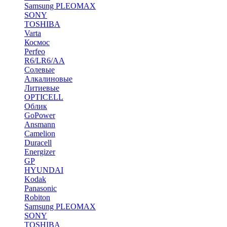
Samsung PLEOMAX
SONY
TOSHIBA
Varta
Космос
Perfeo
R6/LR6/AA
Солевые
Алкалиновые
Литиевые
OPTICELL
Облик
GoPower
Ansmann
Camelion
Duracell
Energizer
GP
HYUNDAI
Kodak
Panasonic
Robiton
Samsung PLEOMAX
SONY
TOSHIBA