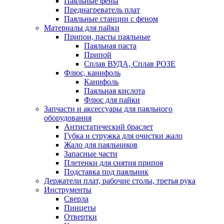
Паяльные фены
Преднагреватель плат
Паяльные станции с феном
Материалы для пайки
Припои, пасты паяльные
Паяльная паста
Припой
Сплав ВУДА, Сплав РОЗЕ
Флюс, канифоль
Канифоль
Паяльная кислота
Флюс для пайки
Запчасти и аксессуары для паяльного
оборудования
Антистатический браслет
Губка и стружка для очистки жало
Жало для паяльников
Запасные части
Плетенки для снятия припоя
Подставка под паяльник
Держатели плат, рабочие столы, третья рука
Инструменты
Сверла
Пинцеты
Отвертки