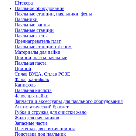
Штекера
Паяльное оборудование
Паяльные станции, паяльники, фены
Паяльники
Паяльные ванны
Паяльные станции
Паяльные фены
Преднагреватель плат
Паяльные станции с феном
Материалы для пайки
Припои, пасты паяльные
Паяльная паста
Припой
Сплав ВУДА, Сплав РОЗЕ
Флюс, канифоль
Канифоль
Паяльная кислота
Флюс для пайки
Запчасти и аксессуары для паяльного оборудования
Антистатический браслет
Губка и стружка для очистки жало
Жало для паяльников
Запасные части
Плетенки для снятия припоя
Подставка под паяльник