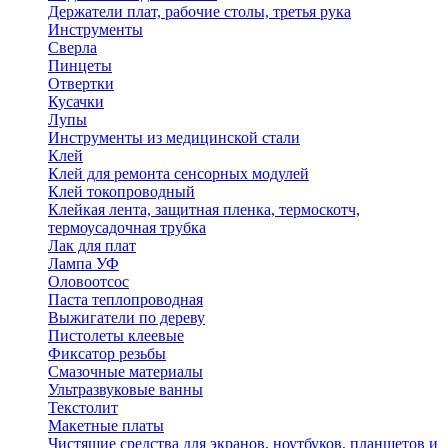
Держатели плат, рабочие столы, третья рука
Инструменты
Сверла
Пинцеты
Отвертки
Кусачки
Лупы
Инструменты из медицинской стали
Клей
Клей для ремонта сенсорных модулей
Клей токопроводный
Клейкая лента, защитная пленка, термоскотч,
термоусадочная трубка
Лак для плат
Лампа УФ
Оловоотсос
Паста теплопроводная
Выжигатели по дереву
Пистолеты клеевые
Фиксатор резьбы
Смазочные материалы
Ультразвуковые ванны
Текстолит
Макетные платы
Чистящие средства для экранов, ноутбуков, планшетов и