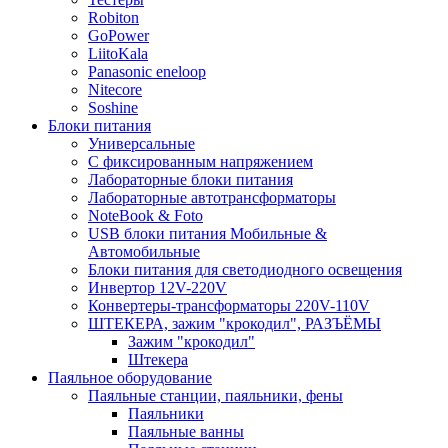
Robiton
GoPower
LiitoKala
Panasonic eneloop
Nitecore
Soshine
Блоки питания
Универсальные
C фиксированным напряжением
Лабораторные блоки питания
Лабораторные автотрансформаторы
NoteBook & Foto
USB блоки питания Мобильные &
Автомобильные
Блоки питания для светодиодного освещения
Инвертор 12V-220V
Конвертеры-трансформаторы 220V-110V
ШТЕКЕРА, зажим "крокодил", РАЗЪЁМЫ
Зажим "крокодил"
Штекера
Паяльное оборудование
Паяльные станции, паяльники, фены
Паяльники
Паяльные ванны