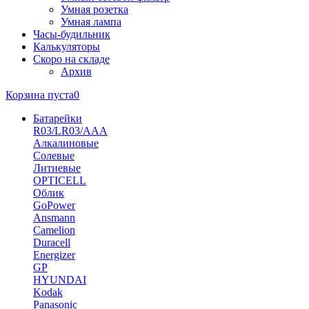
Умная розетка
Умная лампа
Часы-будильник
Калькуляторы
Скоро на складе
Архив
Корзина пуста
0
Батарейки
R03/LR03/AAA
Алкалиновые
Солевые
Литиевые
OPTICELL
Облик
GoPower
Ansmann
Camelion
Duracell
Energizer
GP
HYUNDAI
Kodak
Panasonic