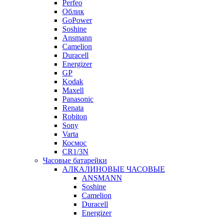
Perfeo
Облик
GoPower
Soshine
Ansmann
Camelion
Duracell
Energizer
GP
Kodak
Maxell
Panasonic
Renata
Robiton
Sony
Varta
Космос
CR1/3N
Часовые батарейки
АЛКАЛИНОВЫЕ ЧАСОВЫЕ
ANSMANN
Soshine
Camelion
Duracell
Energizer