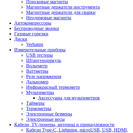
Поисковые магниты
Магнитные держатели инструмента
Магнитные держатели для сварки
Неодимовые магниты
Автокомпрессоры
Беспроводные звонки
Газовые горелки
Диски
Verbatim
Измерительные приборы
USB тестеры
Штангенциркуль
Вольтметр
Ваттметры
Реле напряжения
Дальномер
Инфракрасный термометр
Мультиметры
Аксессуары для мультиметров
Таймеры
Термометры
Электронные безмены
Электронные весы
Кабели, TV-тюнеры, антенны и принадлежности
Кабели Type-C, Lightning, microUSB, USB, HDMI,