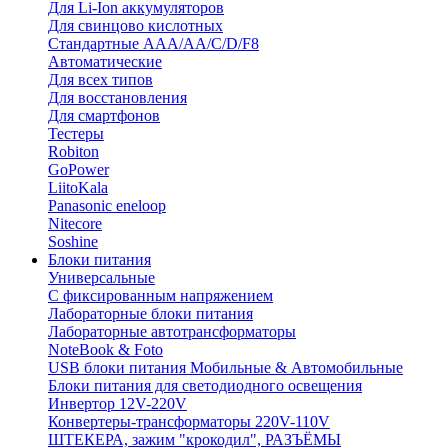
Для Li-Ion аккумуляторов
Для свинцово кислотных
Стандартные ААА/АА/С/D/F8
Автоматические
Для всех типов
Для восстановления
Для смартфонов
Тестеры
Robiton
GoPower
LiitoKala
Panasonic eneloop
Nitecore
Soshine
Блоки питания
Универсальные
C фиксированным напряжением
Лабораторные блоки питания
Лабораторные автотрансформаторы
NoteBook & Foto
USB блоки питания Мобильные & Автомобильные
Блоки питания для светодиодного освещения
Инвертор 12V-220V
Конвертеры-трансформаторы 220V-110V
ШТЕКЕРА, зажим "крокодил", РАЗЪЁМЫ