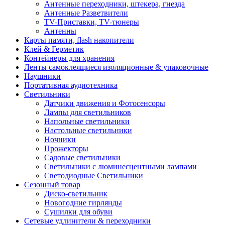
Антенные переходники, штекера, гнезда
Антенные Разветвители
TV-Приставки, TV-тюнеры
Антенны
Карты памяти, flash накопители
Клей & Герметик
Контейнеры для хранения
Ленты самоклеящиеся изоляционные & упаковочные
Наушники
Портативная аудиотехника
Светильники
Датчики движения и Фотосенсоры
Лампы для светильников
Напольные светильники
Настольные светильники
Ночники
Прожекторы
Садовые светильники
Светильники с люминесцентными лампами
Светодиодные Светильники
Сезонный товар
Диско-светильник
Новогодние гирлянды
Сушилки для обуви
Сетевые удлинители & переходники