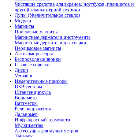
Чистящие средства для экранов, ноутбуков, планшетов и
другой компьютерной техники.
Лупы (Увеличительное стекло)
Модули
Магниты
Поисковые магниты
Магнитные держатели инструмента
Магнитные держатели для сварки
Неодимовые магниты
Автокомпрессоры
Беспроводные звонки
Газовые горелки
Диски
Verbatim
Измерительные приборы
USB тестеры
Штангенциркуль
Вольтметр
Ваттметры
Реле напряжения
Дальномер
Инфракрасный термометр
Мультиметры
Аксессуары для мультиметров
Таймеры