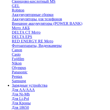
Cвинцово-кислотный MS
GEL
Robiton
Аккумуляторные сборки
Аккумуляторы для телефонов
Внешние аккумуляторы (POWER BANK)
Мото АКБ
DELTA CT Мото
DELTA EPS
RED ENERGY RE Мото
Фотоаппараты, Видеокамеры
Canon
Casio
Fujifilm
Nikon
Olympus
Panasonic
Pentax
Samsung
Зарядные устройства
Для AA/AAA
Для Ni-Mh
Для Li-Pol
Для Кроны
Для 18650