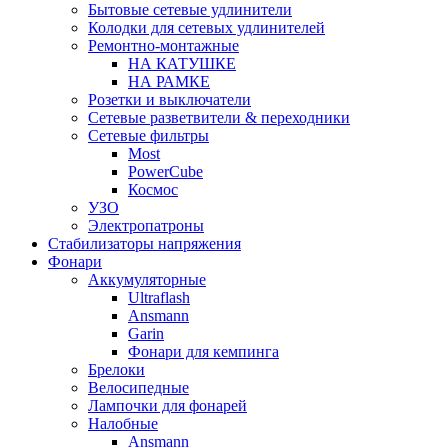
Бытовые сетевые удлинители
Колодки для сетевых удлинителей
Ремонтно-монтажные
НА КАТУШКЕ
НА РАМКЕ
Розетки и выключатели
Сетевые разветвители & переходники
Сетевые фильтры
Most
PowerCube
Космос
УЗО
Электропатроны
Стабилизаторы напряжения
Фонари
Аккумуляторные
Ultraflash
Ansmann
Garin
Фонари для кемпинга
Брелоки
Велосипедные
Лампочки для фонарей
Налобные
Ansmann