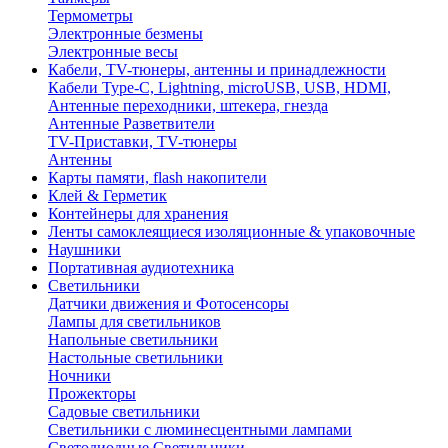
Термометры
Электронные безмены
Электронные весы
Кабели, TV-тюнеры, антенны и принадлежности
Кабели Type-C, Lightning, microUSB, USB, HDMI,
Антенные переходники, штекера, гнезда
Антенные Разветвители
TV-Приставки, TV-тюнеры
Антенны
Карты памяти, flash накопители
Клей & Герметик
Контейнеры для хранения
Ленты самоклеящиеся изоляционные & упаковочные
Наушники
Портативная аудиотехника
Светильники
Датчики движения и Фотосенсоры
Лампы для светильников
Напольные светильники
Настольные светильники
Ночники
Прожекторы
Садовые светильники
Светильники с люминесцентными лампами
Светодиодные Светильники