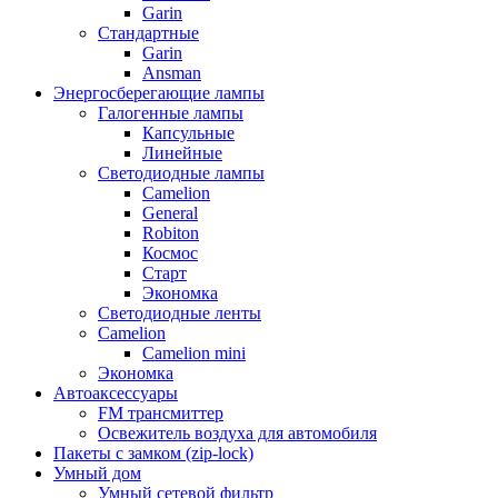
Garin
Стандартные
Garin
Ansman
Энергосберегающие лампы
Галогенные лампы
Капсульные
Линейные
Светодиодные лампы
Camelion
General
Robiton
Космос
Старт
Экономка
Светодиодные ленты
Camelion
Camelion mini
Экономка
Автоаксессуары
FM трансмиттер
Освежитель воздуха для автомобиля
Пакеты с замком (zip-lock)
Умный дом
Умный сетевой фильтр