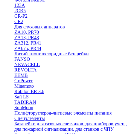
123A
2CR5
CR-P2
CR2
Для слуховых аппаратов
ZA10, PR70
ZA13, PR48
ZA312, PR41
ZA675, PR44
Литий тионилхлоридные батарейки
FANSO
NEVACELL
REVOLTA
EEMB
GoPower
Minamoto
Robiton ER 3.6
Saft LS
TADIRAN
SunMoon
Полифторуглерод-литиевые элементы питания
Спецэлементы
Батарейки для газовых счетчиков, для приборов учета,
для пожарной сигнализации, для станков с ЧПУ