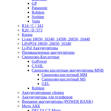
GP
Panasonic
Robiton
Soshine
Varta
R14 / C / 343
R20 / D /373
Крона
Li-ion 18650, 16340, 14500, 26650, 10440
LiFePO4 18650, 26650, 16340
Li-Pol Аккумуляторы
Промышленные аккумуляторы
Свинцово-Кислотные
GoPower
CASIL
Свинцово кислотные аккумуляторы MNB
Cвинцово-кислотный MM
Cвинцово-кислотный MS
GEL
Robiton
Аккумуляторные сборки
Аккумуляторы для телефонов
Внешние аккумуляторы (POWER BANK)
Мото АКБ
DELTA CT Мото