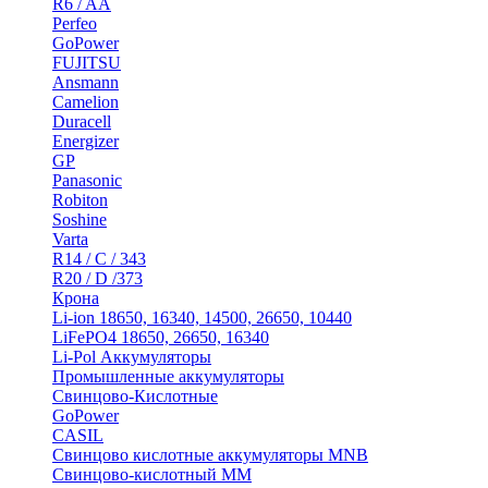
R6 / AA
Perfeo
GoPower
FUJITSU
Ansmann
Camelion
Duracell
Energizer
GP
Panasonic
Robiton
Soshine
Varta
R14 / C / 343
R20 / D /373
Крона
Li-ion 18650, 16340, 14500, 26650, 10440
LiFePO4 18650, 26650, 16340
Li-Pol Аккумуляторы
Промышленные аккумуляторы
Свинцово-Кислотные
GoPower
CASIL
Свинцово кислотные аккумуляторы MNB
Cвинцово-кислотный MM