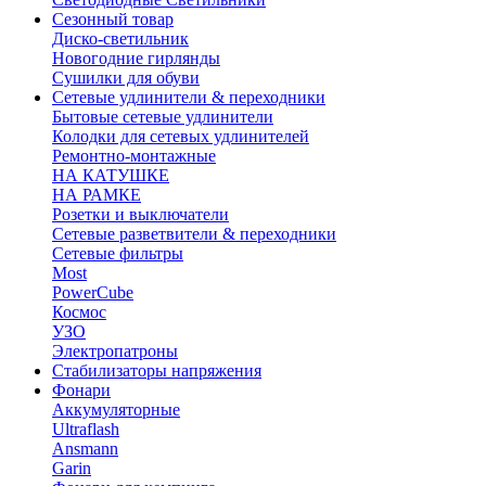
Сезонный товар
Диско-светильник
Новогодние гирлянды
Сушилки для обуви
Сетевые удлинители & переходники
Бытовые сетевые удлинители
Колодки для сетевых удлинителей
Ремонтно-монтажные
НА КАТУШКЕ
НА РАМКЕ
Розетки и выключатели
Сетевые разветвители & переходники
Сетевые фильтры
Most
PowerCube
Космос
УЗО
Электропатроны
Стабилизаторы напряжения
Фонари
Аккумуляторные
Ultraflash
Ansmann
Garin