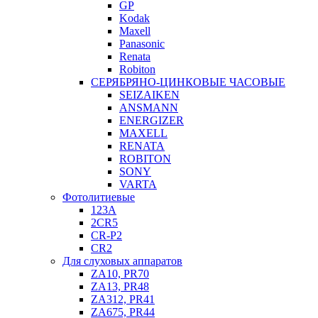
GP
Kodak
Maxell
Panasonic
Renata
Robiton
СЕРЯБРЯНО-ЦИНКОВЫЕ ЧАСОВЫЕ
SEIZAIKEN
ANSMANN
ENERGIZER
MAXELL
RENATA
ROBITON
SONY
VARTA
Фотолитиевые
123A
2CR5
CR-P2
CR2
Для слуховых аппаратов
ZA10, PR70
ZA13, PR48
ZA312, PR41
ZA675, PR44