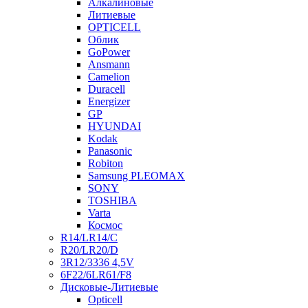
Алкалиновые
Литиевые
OPTICELL
Облик
GoPower
Ansmann
Camelion
Duracell
Energizer
GP
HYUNDAI
Kodak
Panasonic
Robiton
Samsung PLEOMAX
SONY
TOSHIBA
Varta
Космос
R14/LR14/C
R20/LR20/D
3R12/3336 4,5V
6F22/6LR61/F8
Дисковые-Литиевые
Opticell