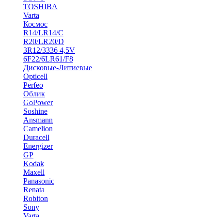
TOSHIBA
Varta
Космос
R14/LR14/C
R20/LR20/D
3R12/3336 4,5V
6F22/6LR61/F8
Дисковые-Литиевые
Opticell
Perfeo
Облик
GoPower
Soshine
Ansmann
Camelion
Duracell
Energizer
GP
Kodak
Maxell
Panasonic
Renata
Robiton
Sony
Varta