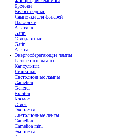
Фонари для кемпинга
Брелоки
Велосипедные
Лампочки для фонарей
Налобные
Ansmann
Garin
Стандартные
Garin
Ansman
Энергосберегающие лампы
Галогенные лампы
Капсульные
Линейные
Светодиодные лампы
Camelion
General
Robiton
Космос
Старт
Экономка
Светодиодные ленты
Camelion
Camelion mini
Экономка