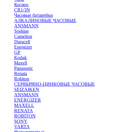
Космос
CR1/3N
Часовые батарейки
АЛКАЛИНОВЫЕ ЧАСОВЫЕ
ANSMANN
Soshine
Camelion
Duracell
Energizer
GP
Kodak
Maxell
Panasonic
Renata
Robiton
СЕРЯБРЯНО-ЦИНКОВЫЕ ЧАСОВЫЕ
SEIZAIKEN
ANSMANN
ENERGIZER
MAXELL
RENATA
ROBITON
SONY
VARTA
Фотолитиевые