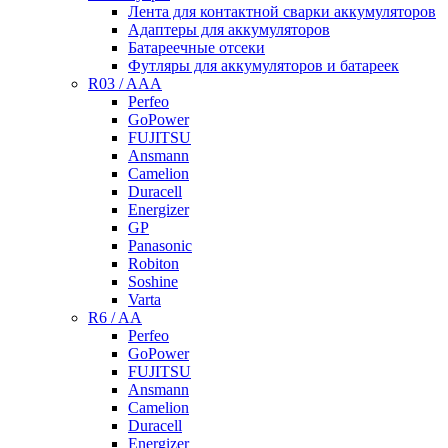
Лента для контактной сварки аккумуляторов
Адаптеры для аккумуляторов
Батареечные отсеки
Футляры для аккумуляторов и батареек
R03 / AAA
Perfeo
GoPower
FUJITSU
Ansmann
Camelion
Duracell
Energizer
GP
Panasonic
Robiton
Soshine
Varta
R6 / AA
Perfeo
GoPower
FUJITSU
Ansmann
Camelion
Duracell
Energizer