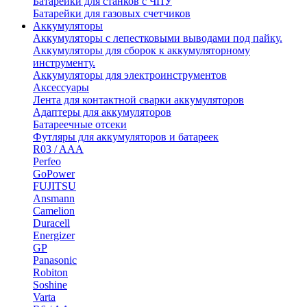
Батарейки для станков с ЧПУ
Батарейки для газовых счетчиков
Аккумуляторы
Аккумуляторы с лепестковыми выводами под пайку.
Аккумуляторы для сборок к аккумуляторному
инструменту.
Аккумуляторы для электроинструментов
Аксессуары
Лента для контактной сварки аккумуляторов
Адаптеры для аккумуляторов
Батареечные отсеки
Футляры для аккумуляторов и батареек
R03 / AAA
Perfeo
GoPower
FUJITSU
Ansmann
Camelion
Duracell
Energizer
GP
Panasonic
Robiton
Soshine
Varta