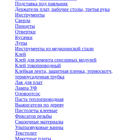
Подставка под паяльник
Держатели плат, рабочие столы, третья рука
Инструменты
Сверла
Пинцеты
Отвертки
Кусачки
Лупы
Инструменты из медицинской стали
Клей
Клей для ремонта сенсорных модулей
Клей токопроводный
Клейкая лента, защитная пленка, термоскотч,
термоусадочная трубка
Лак для плат
Лампа УФ
Оловоотсос
Паста теплопроводная
Выжигатели по дереву
Пистолеты клеевые
Фиксатор резьбы
Смазочные материалы
Ультразвуковые ванны
Текстолит
Макетные платы