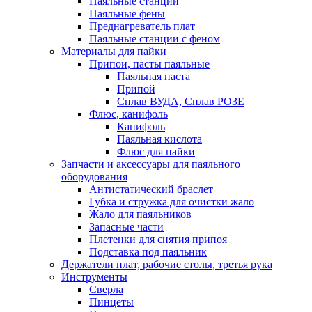
Паяльные станции
Паяльные фены
Преднагреватель плат
Паяльные станции с феном
Материалы для пайки
Припои, пасты паяльные
Паяльная паста
Припой
Сплав ВУДА, Сплав РОЗЕ
Флюс, канифоль
Канифоль
Паяльная кислота
Флюс для пайки
Запчасти и аксессуары для паяльного
оборудования
Антистатический браслет
Губка и стружка для очистки жало
Жало для паяльников
Запасные части
Плетенки для снятия припоя
Подставка под паяльник
Держатели плат, рабочие столы, третья рука
Инструменты
Сверла
Пинцеты