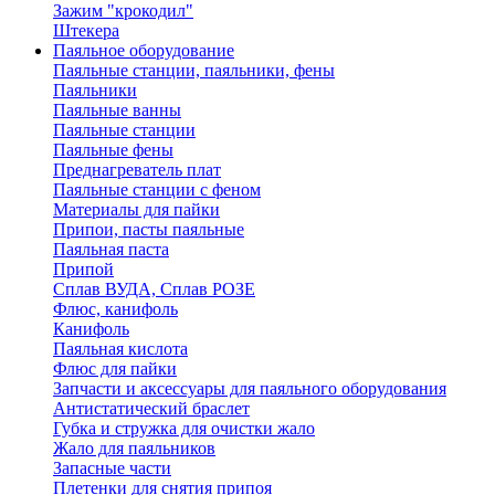
Зажим "крокодил"
Штекера
Паяльное оборудование
Паяльные станции, паяльники, фены
Паяльники
Паяльные ванны
Паяльные станции
Паяльные фены
Преднагреватель плат
Паяльные станции с феном
Материалы для пайки
Припои, пасты паяльные
Паяльная паста
Припой
Сплав ВУДА, Сплав РОЗЕ
Флюс, канифоль
Канифоль
Паяльная кислота
Флюс для пайки
Запчасти и аксессуары для паяльного оборудования
Антистатический браслет
Губка и стружка для очистки жало
Жало для паяльников
Запасные части
Плетенки для снятия припоя