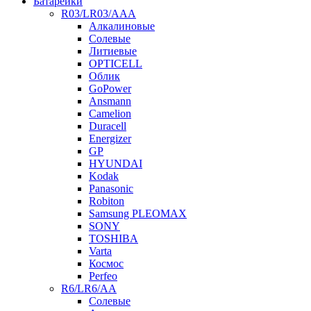
Батарейки
R03/LR03/AAA
Алкалиновые
Солевые
Литиевые
OPTICELL
Облик
GoPower
Ansmann
Camelion
Duracell
Energizer
GP
HYUNDAI
Kodak
Panasonic
Robiton
Samsung PLEOMAX
SONY
TOSHIBA
Varta
Космос
Perfeo
R6/LR6/AA
Солевые