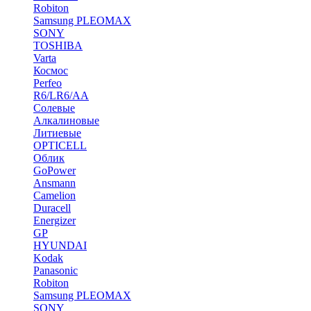
Robiton
Samsung PLEOMAX
SONY
TOSHIBA
Varta
Космос
Perfeo
R6/LR6/AA
Солевые
Алкалиновые
Литиевые
OPTICELL
Облик
GoPower
Ansmann
Camelion
Duracell
Energizer
GP
HYUNDAI
Kodak
Panasonic
Robiton
Samsung PLEOMAX
SONY