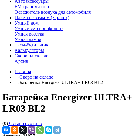
Автоаксессуары
FM трансмиттер
Освежитель воздуха для автомобиля
Пакеты с замком (zip-lock)
Умный дом
Умный сетевой фильтр
Умная розетка
Умная лампа
Часы-будильник
Калькуляторы
Скоро на складе
Архив
Главная
→
Скоро на складе
→
Батарейка Energizer ULTRA+ LR03 BL2
Батарейка Energizer ULTRA+
LR03 BL2
(0)
Оставить отзыв