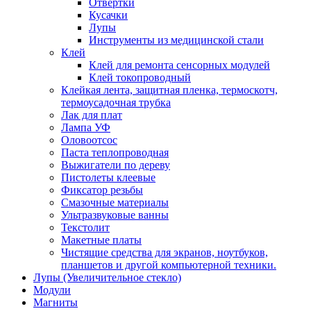
Отвертки
Кусачки
Лупы
Инструменты из медицинской стали
Клей
Клей для ремонта сенсорных модулей
Клей токопроводный
Клейкая лента, защитная пленка, термоскотч,
термоусадочная трубка
Лак для плат
Лампа УФ
Оловоотсос
Паста теплопроводная
Выжигатели по дереву
Пистолеты клеевые
Фиксатор резьбы
Смазочные материалы
Ультразвуковые ванны
Текстолит
Макетные платы
Чистящие средства для экранов, ноутбуков,
планшетов и другой компьютерной техники.
Лупы (Увеличительное стекло)
Модули
Магниты