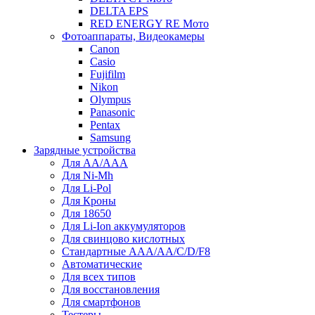
DELTA EPS
RED ENERGY RE Мото
Фотоаппараты, Видеокамеры
Canon
Casio
Fujifilm
Nikon
Olympus
Panasonic
Pentax
Samsung
Зарядные устройства
Для AA/AAA
Для Ni-Mh
Для Li-Pol
Для Кроны
Для 18650
Для Li-Ion аккумуляторов
Для свинцово кислотных
Стандартные ААА/АА/С/D/F8
Автоматические
Для всех типов
Для восстановления
Для смартфонов
Тестеры