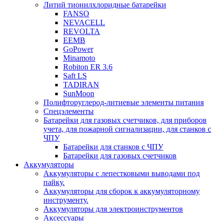
Литий тионилхлоридные батарейки
FANSO
NEVACELL
REVOLTA
EEMB
GoPower
Minamoto
Robiton ER 3.6
Saft LS
TADIRAN
SunMoon
Полифторуглерод-литиевые элементы питания
Спецэлементы
Батарейки для газовых счетчиков, для приборов
учета, для пожарной сигнализации, для станков с
ЧПУ
Батарейки для станков с ЧПУ
Батарейки для газовых счетчиков
Аккумуляторы
Аккумуляторы с лепестковыми выводами под
пайку.
Аккумуляторы для сборок к аккумуляторному
инструменту.
Аккумуляторы для электроинструментов
Аксессуары