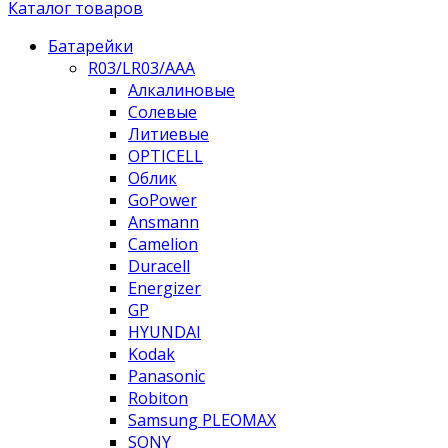
Каталог товаров
Батарейки
R03/LR03/AAA
Алкалиновые
Солевые
Литиевые
OPTICELL
Облик
GoPower
Ansmann
Camelion
Duracell
Energizer
GP
HYUNDAI
Kodak
Panasonic
Robiton
Samsung PLEOMAX
SONY