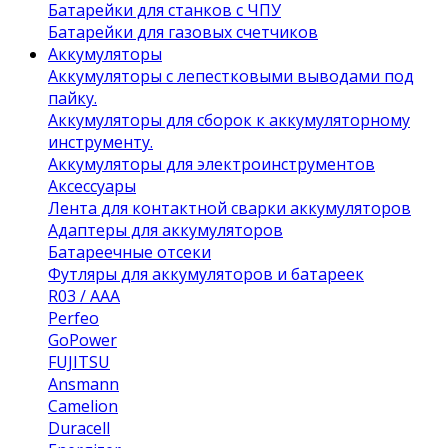
Батарейки для станков с ЧПУ
Батарейки для газовых счетчиков
Аккумуляторы
Аккумуляторы с лепестковыми выводами под
пайку.
Аккумуляторы для сборок к аккумуляторному
инструменту.
Аккумуляторы для электроинструментов
Аксессуары
Лента для контактной сварки аккумуляторов
Адаптеры для аккумуляторов
Батареечные отсеки
Футляры для аккумуляторов и батареек
R03 / AAA
Perfeo
GoPower
FUJITSU
Ansmann
Camelion
Duracell