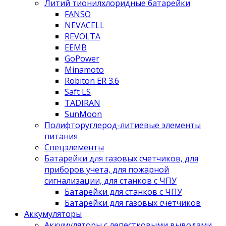
Литий тионилхлоридные батарейки
FANSO
NEVACELL
REVOLTA
EEMB
GoPower
Minamoto
Robiton ER 3.6
Saft LS
TADIRAN
SunMoon
Полифторуглерод-литиевые элементы
питания
Спецэлементы
Батарейки для газовых счетчиков, для
приборов учета, для пожарной
сигнализации, для станков с ЧПУ
Батарейки для станков с ЧПУ
Батарейки для газовых счетчиков
Аккумуляторы
Аккумуляторы с лепестковыми выводами