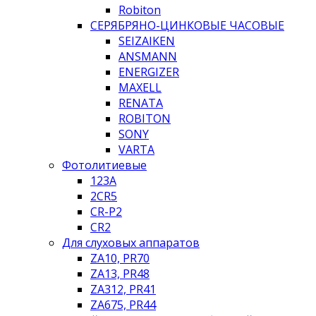
Robiton
СЕРЯБРЯНО-ЦИНКОВЫЕ ЧАСОВЫЕ
SEIZAIKEN
ANSMANN
ENERGIZER
MAXELL
RENATA
ROBITON
SONY
VARTA
Фотолитиевые
123A
2CR5
CR-P2
CR2
Для слуховых аппаратов
ZA10, PR70
ZA13, PR48
ZA312, PR41
ZA675, PR44