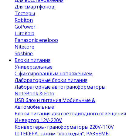
Для восстановления
Для смартфонов
Тестеры
Robiton
GoPower
LiitoKala
Panasonic eneloop
Nitecore
Soshine
Блоки питания
Универсальные
C фиксированным напряжением
Лабораторные блоки питания
Лабораторные автотрансформаторы
NoteBook & Foto
USB блоки питания Мобильные &
Автомобильные
Блоки питания для светодиодного освещения
Инвертор 12V-220V
Конвертеры-трансформаторы 220V-110V
ШТЕКЕРА, зажим "крокодил", РАЗЪЁМЫ