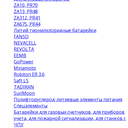
ZA10, PR70
ZA13, PR48
ZA312, PR41
ZA675, PR44
Литий тионилхлоридные батарейки
FANSO
NEVACELL
REVOLTA
EEMB
GoPower
Minamoto
Robiton ER 3.6
Saft LS
TADIRAN
SunMoon
Полифторуглерод-литиевые элементы питания
Спецэлементы
Батарейки для газовых счетчиков, для приборов
учета, для пожарной сигнализации, для станков с
ЧПУ