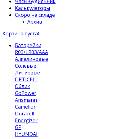
Часы-будильник
Калькуляторы
Скоро на складе
Архив
Корзина пуста
0
Батарейки
R03/LR03/AAA
Алкалиновые
Солевые
Литиевые
OPTICELL
Облик
GoPower
Ansmann
Camelion
Duracell
Energizer
GP
HYUNDAI