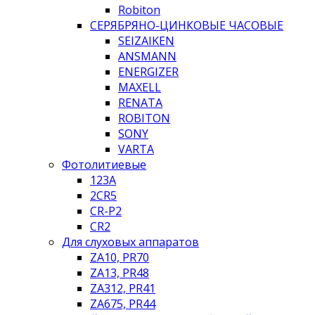
Robiton
СЕРЯБРЯНО-ЦИНКОВЫЕ ЧАСОВЫЕ
SEIZAIKEN
ANSMANN
ENERGIZER
MAXELL
RENATA
ROBITON
SONY
VARTA
Фотолитиевые
123A
2CR5
CR-P2
CR2
Для слуховых аппаратов
ZA10, PR70
ZA13, PR48
ZA312, PR41
ZA675, PR44