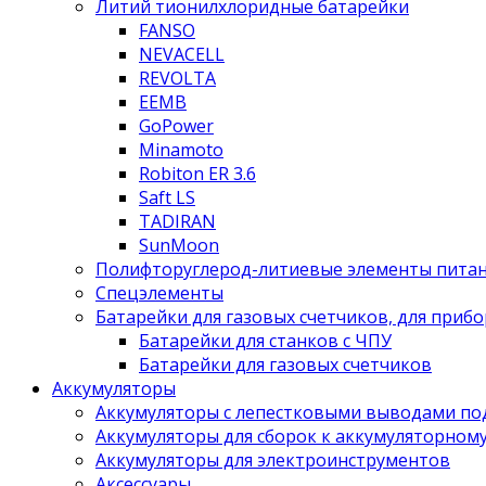
Литий тионилхлоридные батарейки
FANSO
NEVACELL
REVOLTA
EEMB
GoPower
Minamoto
Robiton ER 3.6
Saft LS
TADIRAN
SunMoon
Полифторуглерод-литиевые элементы пита
Спецэлементы
Батарейки для газовых счетчиков, для прибо
Батарейки для станков с ЧПУ
Батарейки для газовых счетчиков
Аккумуляторы
Аккумуляторы с лепестковыми выводами под
Аккумуляторы для сборок к аккумуляторному
Аккумуляторы для электроинструментов
Аксессуары