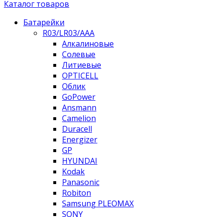
Каталог товаров
Батарейки
R03/LR03/AAA
Алкалиновые
Солевые
Литиевые
OPTICELL
Облик
GoPower
Ansmann
Camelion
Duracell
Energizer
GP
HYUNDAI
Kodak
Panasonic
Robiton
Samsung PLEOMAX
SONY