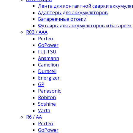
Лента для контактной сварки аккумуля
Адаптеры для аккумуляторов
Батареечные отсеки
Футляры для аккумуляторов и батареек
R03 / AAA
Perfeo
GoPower
FUJITSU
Ansmann
Camelion
Duracell
Energizer
GP
Panasonic
Robiton
Soshine
Varta
R6 / AA
Perfeo
GoPower