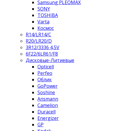
Samsung PLEOMAX
SONY
TOSHIBA
Varta
Космос
R14/LR14/C
R20/LR20/D
3R12/3336 4,5V
6F22/6LR61/F8
Дисковые-Литиевые
Opticell
Perfeo
Облик
GoPower
Soshine
Ansmann
Camelion
Duracell
Energizer
GP