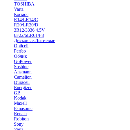
TOSHIBA
Varta
Космос
R14/LR14/C
R20/LR20/D
3R12/3336 4,5V
6F22/6LR61/F8
Дисковые-Литиевые
Opticell
Perfeo
Облик
GoPower
Soshine
Ansmann
Camelion
Duracell
Energizer
GP
Kodak
Maxell
Panasonic
Renata
Robiton
Sony
Varta