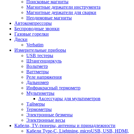
Поисковые магниты
Магнитные держатели инструмента
Магнитные держатели для сварки
Неодимовые магниты
Автокомпрессоры
Беспроводные звонки
Газовые горелки
Диски
Verbatim
Измерительные приборы
USB тестеры
Штангенциркуль
Вольтметр
Ваттметры
Реле напряжения
Дальномер
Инфракрасный термометр
Мультиметры
Аксессуары для мультиметров
Таймеры
Термометры
Электронные безмены
Электронные весы
Кабели, TV-тюнеры, антенны и принадлежности
Кабели Type-C, Lightning, microUSB, USB, HDMI,