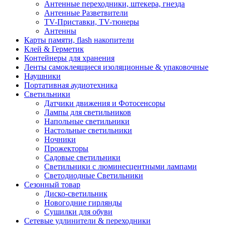
Антенные переходники, штекера, гнезда
Антенные Разветвители
TV-Приставки, TV-тюнеры
Антенны
Карты памяти, flash накопители
Клей & Герметик
Контейнеры для хранения
Ленты самоклеящиеся изоляционные & упаковочные
Наушники
Портативная аудиотехника
Светильники
Датчики движения и Фотосенсоры
Лампы для светильников
Напольные светильники
Настольные светильники
Ночники
Прожекторы
Садовые светильники
Светильники с люминесцентными лампами
Светодиодные Светильники
Сезонный товар
Диско-светильник
Новогодние гирлянды
Сушилки для обуви
Сетевые удлинители & переходники