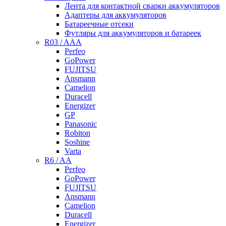
Лента для контактной сварки аккумуляторов
Адаптеры для аккумуляторов
Батареечные отсеки
Футляры для аккумуляторов и батареек
R03 / AAA
Perfeo
GoPower
FUJITSU
Ansmann
Camelion
Duracell
Energizer
GP
Panasonic
Robiton
Soshine
Varta
R6 / AA
Perfeo
GoPower
FUJITSU
Ansmann
Camelion
Duracell
Energizer