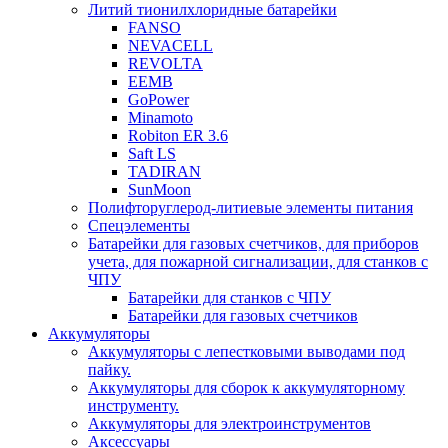
Литий тионилхлоридные батарейки
FANSO
NEVACELL
REVOLTA
EEMB
GoPower
Minamoto
Robiton ER 3.6
Saft LS
TADIRAN
SunMoon
Полифторуглерод-литиевые элементы питания
Спецэлементы
Батарейки для газовых счетчиков, для приборов
учета, для пожарной сигнализации, для станков с
ЧПУ
Батарейки для станков с ЧПУ
Батарейки для газовых счетчиков
Аккумуляторы
Аккумуляторы с лепестковыми выводами под
пайку.
Аккумуляторы для сборок к аккумуляторному
инструменту.
Аккумуляторы для электроинструментов
Аксессуары