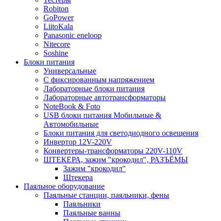
Robiton
GoPower
LiitoKala
Panasonic eneloop
Nitecore
Soshine
Блоки питания
Универсальные
C фиксированным напряжением
Лабораторные блоки питания
Лабораторные автотрансформаторы
NoteBook & Foto
USB блоки питания Мобильные &
Автомобильные
Блоки питания для светодиодного освещения
Инвертор 12V-220V
Конвертеры-трансформаторы 220V-110V
ШТЕКЕРА, зажим "крокодил", РАЗЪЁМЫ
Зажим "крокодил"
Штекера
Паяльное оборудование
Паяльные станции, паяльники, фены
Паяльники
Паяльные ванны