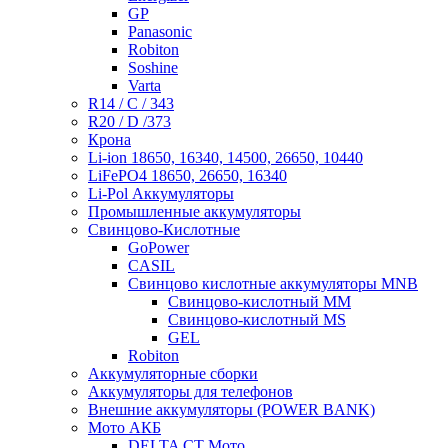
GP
Panasonic
Robiton
Soshine
Varta
R14 / C / 343
R20 / D /373
Крона
Li-ion 18650, 16340, 14500, 26650, 10440
LiFePO4 18650, 26650, 16340
Li-Pol Аккумуляторы
Промышленные аккумуляторы
Свинцово-Кислотные
GoPower
CASIL
Свинцово кислотные аккумуляторы MNB
Cвинцово-кислотный MM
Cвинцово-кислотный MS
GEL
Robiton
Аккумуляторные сборки
Аккумуляторы для телефонов
Внешние аккумуляторы (POWER BANK)
Мото АКБ
DELTA CT Мото