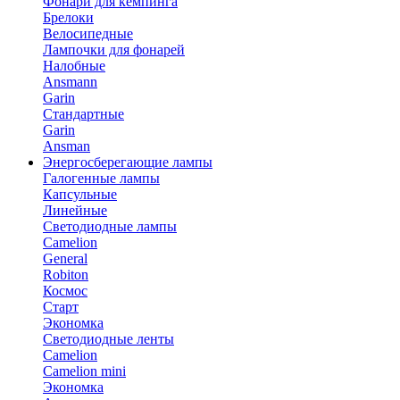
Фонари для кемпинга
Брелоки
Велосипедные
Лампочки для фонарей
Налобные
Ansmann
Garin
Стандартные
Garin
Ansman
Энергосберегающие лампы
Галогенные лампы
Капсульные
Линейные
Светодиодные лампы
Camelion
General
Robiton
Космос
Старт
Экономка
Светодиодные ленты
Camelion
Camelion mini
Экономка