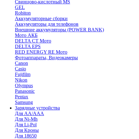
Cвинцово-кислотный MS
GEL
Robiton
Аккумуляторные сборки
Аккумуляторы для телефонов
Внешние аккумуляторы (POWER BANK)
Мото АКБ
DELTA CT Мото
DELTA EPS
RED ENERGY RE Мото
Фотоаппараты, Видеокамеры
Canon
Casio
Fujifilm
Nikon
Olympus
Panasonic
Pentax
Samsung
Зарядные устройства
Для AA/AAA
Для Ni-Mh
Для Li-Pol
Для Кроны
Для 18650