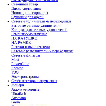
Сезонный товар
Диско-светильник
Новогодние гирлянды
Сушилки для обуви
Сетевые удлинители & переходники
Бытовые сетевые удлинители
Колодки для сетевых удлинителей
Ремонтно-монтажные
НА КАТУШКЕ
НА РАМКЕ
Розетки и выключатели
Сетевые разветвители & переходники
Сетевые фильтры
Most
PowerCube
Космос
УЗО
Электропатроны
Стабилизаторы напряжения
Фонари
Аккумуляторные
Ultraflash
Ansmann
Garin