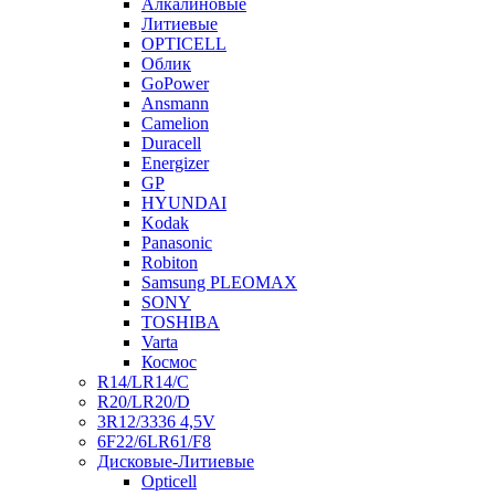
Алкалиновые
Литиевые
OPTICELL
Облик
GoPower
Ansmann
Camelion
Duracell
Energizer
GP
HYUNDAI
Kodak
Panasonic
Robiton
Samsung PLEOMAX
SONY
TOSHIBA
Varta
Космос
R14/LR14/C
R20/LR20/D
3R12/3336 4,5V
6F22/6LR61/F8
Дисковые-Литиевые
Opticell