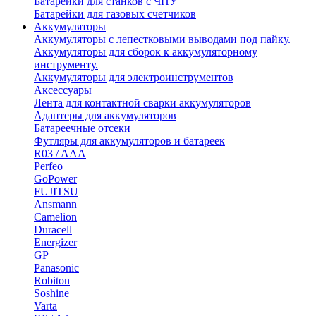
Батарейки для станков с ЧПУ
Батарейки для газовых счетчиков
Аккумуляторы
Аккумуляторы с лепестковыми выводами под пайку.
Аккумуляторы для сборок к аккумуляторному
инструменту.
Аккумуляторы для электроинструментов
Аксессуары
Лента для контактной сварки аккумуляторов
Адаптеры для аккумуляторов
Батареечные отсеки
Футляры для аккумуляторов и батареек
R03 / AAA
Perfeo
GoPower
FUJITSU
Ansmann
Camelion
Duracell
Energizer
GP
Panasonic
Robiton
Soshine
Varta