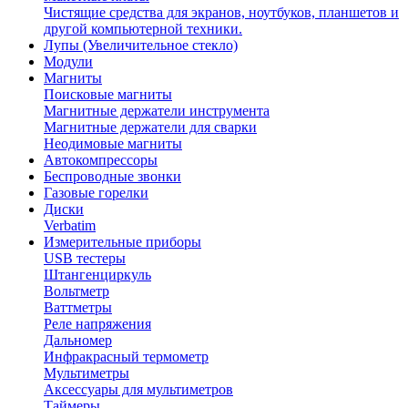
Чистящие средства для экранов, ноутбуков, планшетов и
другой компьютерной техники.
Лупы (Увеличительное стекло)
Модули
Магниты
Поисковые магниты
Магнитные держатели инструмента
Магнитные держатели для сварки
Неодимовые магниты
Автокомпрессоры
Беспроводные звонки
Газовые горелки
Диски
Verbatim
Измерительные приборы
USB тестеры
Штангенциркуль
Вольтметр
Ваттметры
Реле напряжения
Дальномер
Инфракрасный термометр
Мультиметры
Аксессуары для мультиметров
Таймеры