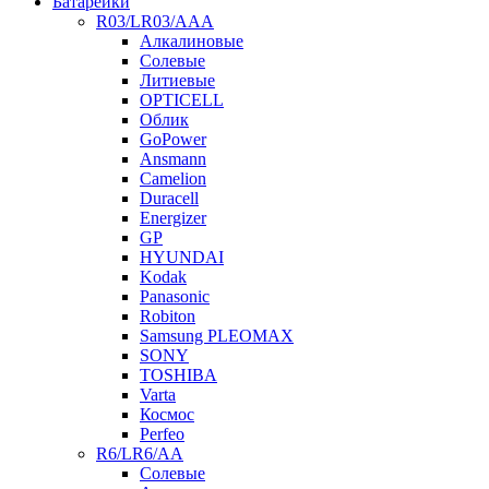
Батарейки
R03/LR03/AAA
Алкалиновые
Солевые
Литиевые
OPTICELL
Облик
GoPower
Ansmann
Camelion
Duracell
Energizer
GP
HYUNDAI
Kodak
Panasonic
Robiton
Samsung PLEOMAX
SONY
TOSHIBA
Varta
Космос
Perfeo
R6/LR6/AA
Солевые