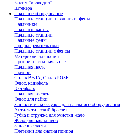
Зажим "крокодил"
Штекера
Паяльное оборудование
Паяльные станции, паяльники, фены
Паяльники
Паяльные ванны
Паяльные станции
Паяльные фены
Преднагреватель плат
Паяльные станции с феном
Материалы для пайки
Припои, пасты паяльные
Паяльная паста
Припой
Сплав ВУДА, Сплав РОЗЕ
Флюс, канифоль
Канифоль
Паяльная кислота
Флюс для пайки
Запчасти и аксессуары для паяльного оборудования
Антистатический браслет
Губка и стружка для очистки жало
Жало для паяльников
Запасные части
Плетенки для снятия припоя