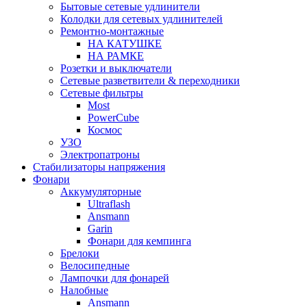
Бытовые сетевые удлинители
Колодки для сетевых удлинителей
Ремонтно-монтажные
НА КАТУШКЕ
НА РАМКЕ
Розетки и выключатели
Сетевые разветвители & переходники
Сетевые фильтры
Most
PowerCube
Космос
УЗО
Электропатроны
Стабилизаторы напряжения
Фонари
Аккумуляторные
Ultraflash
Ansmann
Garin
Фонари для кемпинга
Брелоки
Велосипедные
Лампочки для фонарей
Налобные
Ansmann