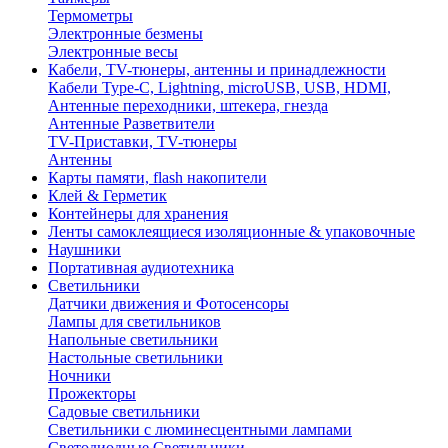
Термометры
Электронные безмены
Электронные весы
Кабели, TV-тюнеры, антенны и принадлежности
Кабели Type-C, Lightning, microUSB, USB, HDMI,
Антенные переходники, штекера, гнезда
Антенные Разветвители
TV-Приставки, TV-тюнеры
Антенны
Карты памяти, flash накопители
Клей & Герметик
Контейнеры для хранения
Ленты самоклеящиеся изоляционные & упаковочные
Наушники
Портативная аудиотехника
Светильники
Датчики движения и Фотосенсоры
Лампы для светильников
Напольные светильники
Настольные светильники
Ночники
Прожекторы
Садовые светильники
Светильники с люминесцентными лампами
Светодиодные Светильники