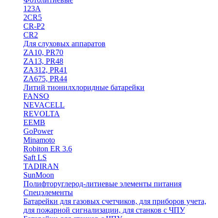
123A
2CR5
CR-P2
CR2
Для слуховых аппаратов
ZA10, PR70
ZA13, PR48
ZA312, PR41
ZA675, PR44
Литий тионилхлоридные батарейки
FANSO
NEVACELL
REVOLTA
EEMB
GoPower
Minamoto
Robiton ER 3.6
Saft LS
TADIRAN
SunMoon
Полифторуглерод-литиевые элементы питания
Спецэлементы
Батарейки для газовых счетчиков, для приборов учета,
для пожарной сигнализации, для станков с ЧПУ