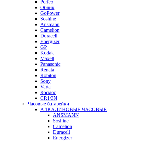
Perfeo
Облик
GoPower
Soshine
Ansmann
Camelion
Duracell
Energizer
GP
Kodak
Maxell
Panasonic
Renata
Robiton
Sony
Varta
Космос
CR1/3N
Часовые батарейки
АЛКАЛИНОВЫЕ ЧАСОВЫЕ
ANSMANN
Soshine
Camelion
Duracell
Energizer