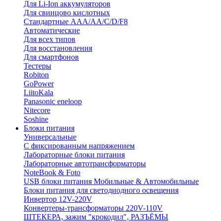
Для Li-Ion аккумуляторов
Для свинцово кислотных
Стандартные ААА/АА/С/D/F8
Автоматические
Для всех типов
Для восстановления
Для смартфонов
Тестеры
Robiton
GoPower
LiitoKala
Panasonic eneloop
Nitecore
Soshine
Блоки питания
Универсальные
C фиксированным напряжением
Лабораторные блоки питания
Лабораторные автотрансформаторы
NoteBook & Foto
USB блоки питания Мобильные & Автомобильные
Блоки питания для светодиодного освещения
Инвертор 12V-220V
Конвертеры-трансформаторы 220V-110V
ШТЕКЕРА, зажим "крокодил", РАЗЪЁМЫ