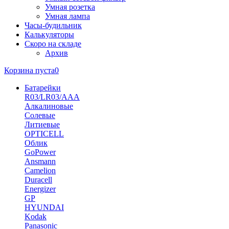
Умная розетка
Умная лампа
Часы-будильник
Калькуляторы
Скоро на складе
Архив
Корзина пуста
0
Батарейки
R03/LR03/AAA
Алкалиновые
Солевые
Литиевые
OPTICELL
Облик
GoPower
Ansmann
Camelion
Duracell
Energizer
GP
HYUNDAI
Kodak
Panasonic