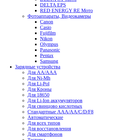
DELTA EPS
RED ENERGY RE Мото
Фотоаппараты, Видеокамеры
Canon
Casio
Fujifilm
Nikon
Olympus
Panasonic
Pentax
Samsung
Зарядные устройства
Для AA/AAA
Для Ni-Mh
Для Li-Pol
Для Кроны
Для 18650
Для Li-Ion аккумуляторов
Для свинцово кислотных
Стандартные ААА/АА/С/D/F8
Автоматические
Для всех типов
Для восстановления
Для смартфонов
Тестеры