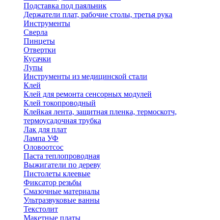
Подставка под паяльник
Держатели плат, рабочие столы, третья рука
Инструменты
Сверла
Пинцеты
Отвертки
Кусачки
Лупы
Инструменты из медицинской стали
Клей
Клей для ремонта сенсорных модулей
Клей токопроводный
Клейкая лента, защитная пленка, термоскотч,
термоусадочная трубка
Лак для плат
Лампа УФ
Оловоотсос
Паста теплопроводная
Выжигатели по дереву
Пистолеты клеевые
Фиксатор резьбы
Смазочные материалы
Ультразвуковые ванны
Текстолит
Макетные платы