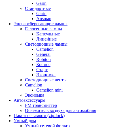
Garin
Стандартные
Garin
Ansman
Энергосберегающие лампы
Галогенные лампы
Капсульные
Линейные
Светодиодные лампы
Camelion
General
Robiton
Космос
Старт
Экономка
Светодиодные ленты
Camelion
Camelion mini
Экономка
Автоаксессуары
FM трансмиттер
Освежитель воздуха для автомобиля
Пакеты с замком (zip-lock)
Умный дом
Умный сетевой фильтр