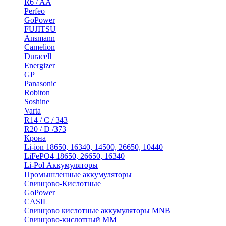
R6 / AA
Perfeo
GoPower
FUJITSU
Ansmann
Camelion
Duracell
Energizer
GP
Panasonic
Robiton
Soshine
Varta
R14 / C / 343
R20 / D /373
Крона
Li-ion 18650, 16340, 14500, 26650, 10440
LiFePO4 18650, 26650, 16340
Li-Pol Аккумуляторы
Промышленные аккумуляторы
Свинцово-Кислотные
GoPower
CASIL
Свинцово кислотные аккумуляторы MNB
Cвинцово-кислотный MM