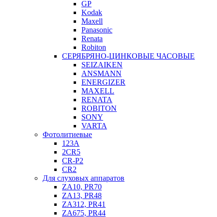
GP
Kodak
Maxell
Panasonic
Renata
Robiton
СЕРЯБРЯНО-ЦИНКОВЫЕ ЧАСОВЫЕ
SEIZAIKEN
ANSMANN
ENERGIZER
MAXELL
RENATA
ROBITON
SONY
VARTA
Фотолитиевые
123A
2CR5
CR-P2
CR2
Для слуховых аппаратов
ZA10, PR70
ZA13, PR48
ZA312, PR41
ZA675, PR44