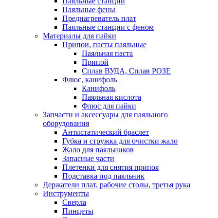
Паяльные станции
Паяльные фены
Преднагреватель плат
Паяльные станции с феном
Материалы для пайки
Припои, пасты паяльные
Паяльная паста
Припой
Сплав ВУДА, Сплав РОЗЕ
Флюс, канифоль
Канифоль
Паяльная кислота
Флюс для пайки
Запчасти и аксессуары для паяльного
оборудования
Антистатический браслет
Губка и стружка для очистки жало
Жало для паяльников
Запасные части
Плетенки для снятия припоя
Подставка под паяльник
Держатели плат, рабочие столы, третья рука
Инструменты
Сверла
Пинцеты