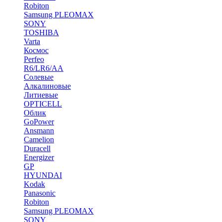
Robiton
Samsung PLEOMAX
SONY
TOSHIBA
Varta
Космос
Perfeo
R6/LR6/AA
Солевые
Алкалиновые
Литиевые
OPTICELL
Облик
GoPower
Ansmann
Camelion
Duracell
Energizer
GP
HYUNDAI
Kodak
Panasonic
Robiton
Samsung PLEOMAX
SONY