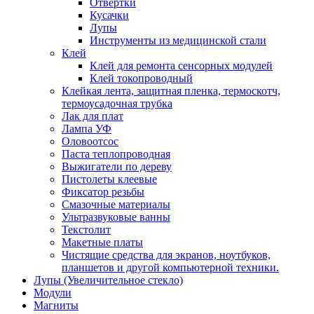
Отвертки
Кусачки
Лупы
Инструменты из медицинской стали
Клей
Клей для ремонта сенсорных модулей
Клей токопроводный
Клейкая лента, защитная пленка, термоскотч,
термоусадочная трубка
Лак для плат
Лампа УФ
Оловоотсос
Паста теплопроводная
Выжигатели по дереву
Пистолеты клеевые
Фиксатор резьбы
Смазочные материалы
Ультразвуковые ванны
Текстолит
Макетные платы
Чистящие средства для экранов, ноутбуков,
планшетов и другой компьютерной техники.
Лупы (Увеличительное стекло)
Модули
Магниты