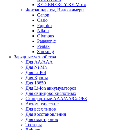
RED ENERGY RE Мото
Фотоаппараты, Видеокамеры
Canon
Casio
Fujifilm
Nikon
Olympus
Panasonic
Pentax
Samsung
Зарядные устройства
Для AA/AAA
Для Ni-Mh
Для Li-Pol
Для Кроны
Для 18650
Для Li-Ion аккумуляторов
Для свинцово кислотных
Стандартные ААА/АА/С/D/F8
Автоматические
Для всех типов
Для восстановления
Для смартфонов
Тестеры
Robiton