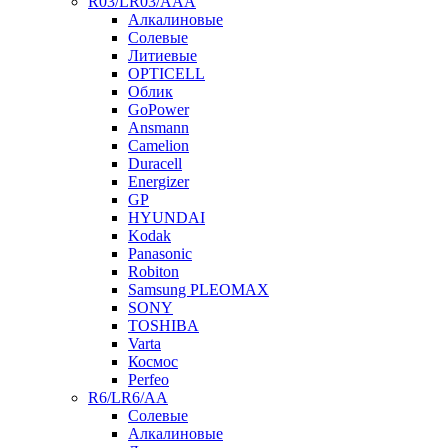
R03/LR03/AAA
Алкалиновые
Солевые
Литиевые
OPTICELL
Облик
GoPower
Ansmann
Camelion
Duracell
Energizer
GP
HYUNDAI
Kodak
Panasonic
Robiton
Samsung PLEOMAX
SONY
TOSHIBA
Varta
Космос
Perfeo
R6/LR6/AA
Солевые
Алкалиновые