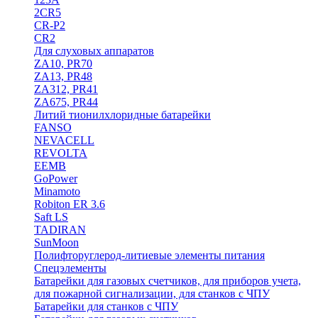
2CR5
CR-P2
CR2
Для слуховых аппаратов
ZA10, PR70
ZA13, PR48
ZA312, PR41
ZA675, PR44
Литий тионилхлоридные батарейки
FANSO
NEVACELL
REVOLTA
EEMB
GoPower
Minamoto
Robiton ER 3.6
Saft LS
TADIRAN
SunMoon
Полифторуглерод-литиевые элементы питания
Спецэлементы
Батарейки для газовых счетчиков, для приборов учета,
для пожарной сигнализации, для станков с ЧПУ
Батарейки для станков с ЧПУ