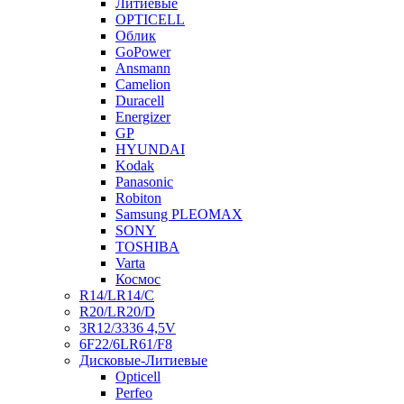
Литиевые
OPTICELL
Облик
GoPower
Ansmann
Camelion
Duracell
Energizer
GP
HYUNDAI
Kodak
Panasonic
Robiton
Samsung PLEOMAX
SONY
TOSHIBA
Varta
Космос
R14/LR14/C
R20/LR20/D
3R12/3336 4,5V
6F22/6LR61/F8
Дисковые-Литиевые
Opticell
Perfeo