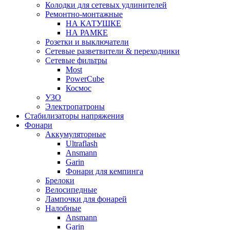
Колодки для сетевых удлинителей
Ремонтно-монтажные
НА КАТУШКЕ
НА РАМКЕ
Розетки и выключатели
Сетевые разветвители & переходники
Сетевые фильтры
Most
PowerCube
Космос
УЗО
Электропатроны
Стабилизаторы напряжения
Фонари
Аккумуляторные
Ultraflash
Ansmann
Garin
Фонари для кемпинга
Брелоки
Велосипедные
Лампочки для фонарей
Налобные
Ansmann
Garin