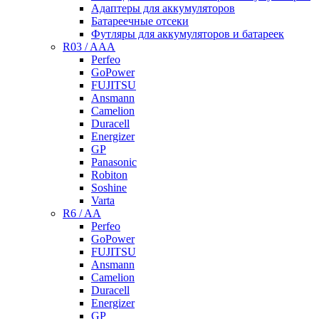
Адаптеры для аккумуляторов
Батареечные отсеки
Футляры для аккумуляторов и батареек
R03 / AAA
Perfeo
GoPower
FUJITSU
Ansmann
Camelion
Duracell
Energizer
GP
Panasonic
Robiton
Soshine
Varta
R6 / AA
Perfeo
GoPower
FUJITSU
Ansmann
Camelion
Duracell
Energizer
GP