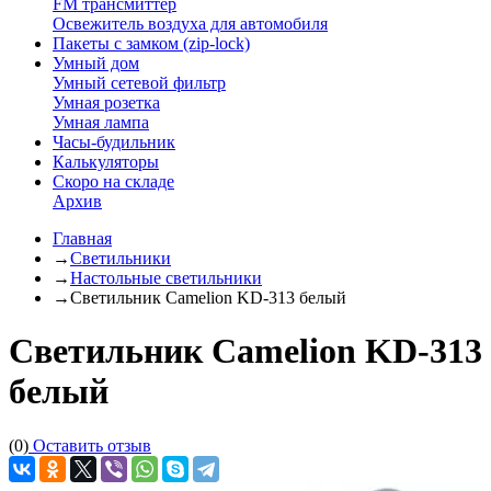
FM трансмиттер
Освежитель воздуха для автомобиля
Пакеты с замком (zip-lock)
Умный дом
Умный сетевой фильтр
Умная розетка
Умная лампа
Часы-будильник
Калькуляторы
Скоро на складе
Архив
Главная
→
Светильники
→
Настольные светильники
→
Светильник Camelion KD-313 белый
Светильник Camelion KD-313
белый
(0)
Оставить отзыв