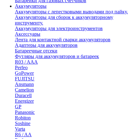
Батарейки для газовых счетчиков
Аккумуляторы
Аккумуляторы с лепестковыми выводами под пайку.
Аккумуляторы для сборок к аккумуляторному
инструменту.
Аккумуляторы для электроинструментов
Аксессуары
Лента для контактной сварки аккумуляторов
Адаптеры для аккумуляторов
Батареечные отсеки
Футляры для аккумуляторов и батареек
R03 / AAA
Perfeo
GoPower
FUJITSU
Ansmann
Camelion
Duracell
Energizer
GP
Panasonic
Robiton
Soshine
Varta
R6 / AA