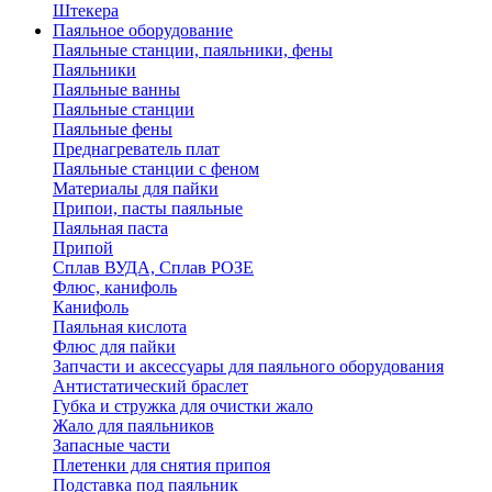
Штекера
Паяльное оборудование
Паяльные станции, паяльники, фены
Паяльники
Паяльные ванны
Паяльные станции
Паяльные фены
Преднагреватель плат
Паяльные станции с феном
Материалы для пайки
Припои, пасты паяльные
Паяльная паста
Припой
Сплав ВУДА, Сплав РОЗЕ
Флюс, канифоль
Канифоль
Паяльная кислота
Флюс для пайки
Запчасти и аксессуары для паяльного оборудования
Антистатический браслет
Губка и стружка для очистки жало
Жало для паяльников
Запасные части
Плетенки для снятия припоя
Подставка под паяльник