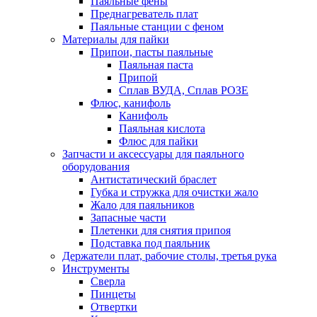
Паяльные фены
Преднагреватель плат
Паяльные станции с феном
Материалы для пайки
Припои, пасты паяльные
Паяльная паста
Припой
Сплав ВУДА, Сплав РОЗЕ
Флюс, канифоль
Канифоль
Паяльная кислота
Флюс для пайки
Запчасти и аксессуары для паяльного
оборудования
Антистатический браслет
Губка и стружка для очистки жало
Жало для паяльников
Запасные части
Плетенки для снятия припоя
Подставка под паяльник
Держатели плат, рабочие столы, третья рука
Инструменты
Сверла
Пинцеты
Отвертки