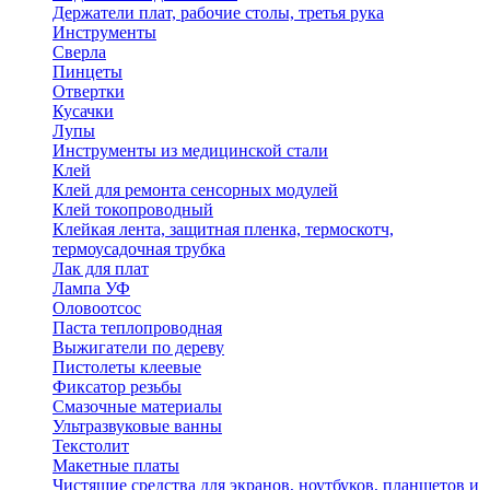
Держатели плат, рабочие столы, третья рука
Инструменты
Сверла
Пинцеты
Отвертки
Кусачки
Лупы
Инструменты из медицинской стали
Клей
Клей для ремонта сенсорных модулей
Клей токопроводный
Клейкая лента, защитная пленка, термоскотч,
термоусадочная трубка
Лак для плат
Лампа УФ
Оловоотсос
Паста теплопроводная
Выжигатели по дереву
Пистолеты клеевые
Фиксатор резьбы
Смазочные материалы
Ультразвуковые ванны
Текстолит
Макетные платы
Чистящие средства для экранов, ноутбуков, планшетов и