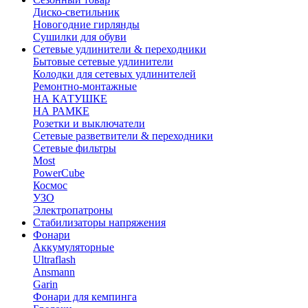
Диско-светильник
Новогодние гирлянды
Сушилки для обуви
Сетевые удлинители & переходники
Бытовые сетевые удлинители
Колодки для сетевых удлинителей
Ремонтно-монтажные
НА КАТУШКЕ
НА РАМКЕ
Розетки и выключатели
Сетевые разветвители & переходники
Сетевые фильтры
Most
PowerCube
Космос
УЗО
Электропатроны
Стабилизаторы напряжения
Фонари
Аккумуляторные
Ultraflash
Ansmann
Garin
Фонари для кемпинга