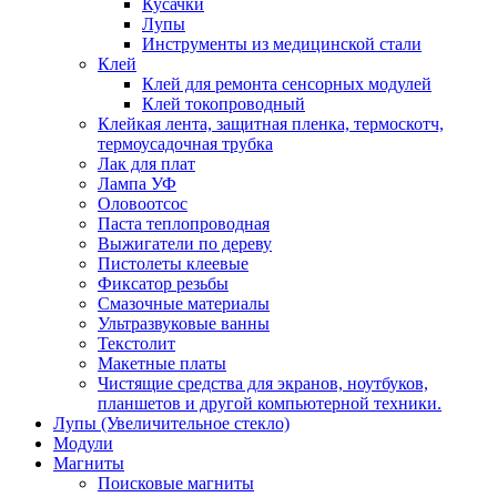
Кусачки
Лупы
Инструменты из медицинской стали
Клей
Клей для ремонта сенсорных модулей
Клей токопроводный
Клейкая лента, защитная пленка, термоскотч,
термоусадочная трубка
Лак для плат
Лампа УФ
Оловоотсос
Паста теплопроводная
Выжигатели по дереву
Пистолеты клеевые
Фиксатор резьбы
Смазочные материалы
Ультразвуковые ванны
Текстолит
Макетные платы
Чистящие средства для экранов, ноутбуков,
планшетов и другой компьютерной техники.
Лупы (Увеличительное стекло)
Модули
Магниты
Поисковые магниты