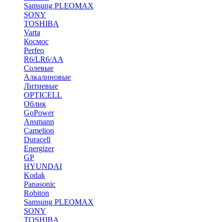
Samsung PLEOMAX
SONY
TOSHIBA
Varta
Космос
Perfeo
R6/LR6/AA
Солевые
Алкалиновые
Литиевые
OPTICELL
Облик
GoPower
Ansmann
Camelion
Duracell
Energizer
GP
HYUNDAI
Kodak
Panasonic
Robiton
Samsung PLEOMAX
SONY
TOSHIBA