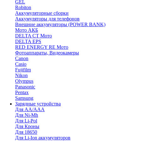
GEL
Robiton
Аккумуляторные сборки
Аккумуляторы для телефонов
Внешние аккумуляторы (POWER BANK)
Мото АКБ
DELTA CT Мото
DELTA EPS
RED ENERGY RE Мото
Фотоаппараты, Видеокамеры
Canon
Casio
Fujifilm
Nikon
Olympus
Panasonic
Pentax
Samsung
Зарядные устройства
Для AA/AAA
Для Ni-Mh
Для Li-Pol
Для Кроны
Для 18650
Для Li-Ion аккумуляторов