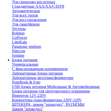
Для свинцово кислотных
Стандартные ААА/АА/С/D/F8
Автоматические
Для всех типов
Для восстановления
Для смартфонов
Тестеры
Robiton
GoPower
LiitoKala
Panasonic eneloop
Nitecore
Soshine
Блоки питания
Универсальные
C фиксированным напряжением
Лабораторные блоки питания
Лабораторные автотрансформаторы
NoteBook & Foto
USB блоки питания Мобильные & Автомобильные
Блоки питания для светодиодного освещения
Инвертор 12V-220V
Конвертеры-трансформаторы 220V-110V
ШТЕКЕРА, зажим "крокодил", РАЗЪЁМЫ
Зажим "крокодил"