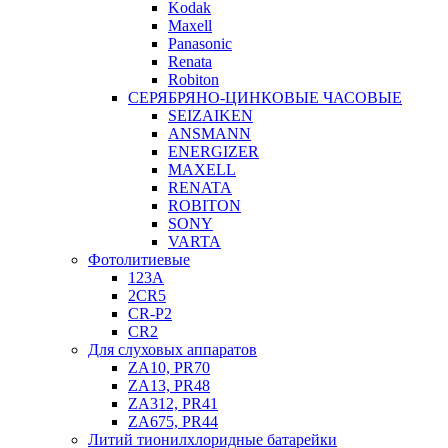
Kodak
Maxell
Panasonic
Renata
Robiton
СЕРЯБРЯНО-ЦИНКОВЫЕ ЧАСОВЫЕ
SEIZAIKEN
ANSMANN
ENERGIZER
MAXELL
RENATA
ROBITON
SONY
VARTA
Фотолитиевые
123A
2CR5
CR-P2
CR2
Для слуховых аппаратов
ZA10, PR70
ZA13, PR48
ZA312, PR41
ZA675, PR44
Литий тионилхлоридные батарейки