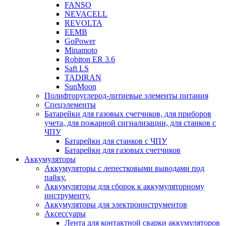
FANSO
NEVACELL
REVOLTA
EEMB
GoPower
Minamoto
Robiton ER 3.6
Saft LS
TADIRAN
SunMoon
Полифторуглерод-литиевые элементы питания
Спецэлементы
Батарейки для газовых счетчиков, для приборов
учета, для пожарной сигнализации, для станков с
ЧПУ
Батарейки для станков с ЧПУ
Батарейки для газовых счетчиков
Аккумуляторы
Аккумуляторы с лепестковыми выводами под
пайку.
Аккумуляторы для сборок к аккумуляторному
инструменту.
Аккумуляторы для электроинструментов
Аксессуары
Лента для контактной сварки аккумуляторов