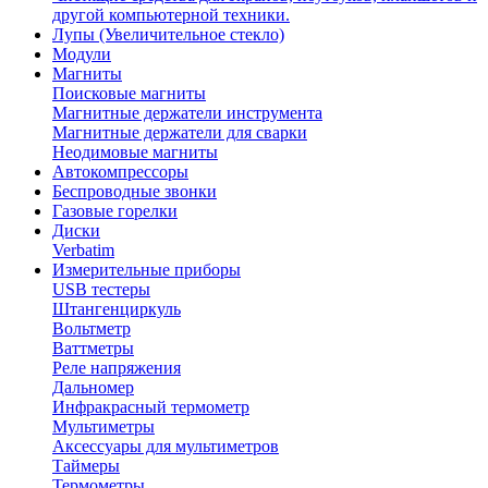
другой компьютерной техники.
Лупы (Увеличительное стекло)
Модули
Магниты
Поисковые магниты
Магнитные держатели инструмента
Магнитные держатели для сварки
Неодимовые магниты
Автокомпрессоры
Беспроводные звонки
Газовые горелки
Диски
Verbatim
Измерительные приборы
USB тестеры
Штангенциркуль
Вольтметр
Ваттметры
Реле напряжения
Дальномер
Инфракрасный термометр
Мультиметры
Аксессуары для мультиметров
Таймеры
Термометры