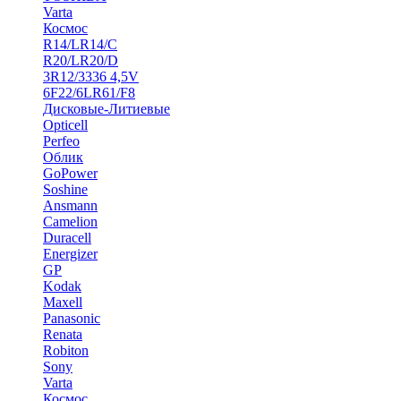
Varta
Космос
R14/LR14/C
R20/LR20/D
3R12/3336 4,5V
6F22/6LR61/F8
Дисковые-Литиевые
Opticell
Perfeo
Облик
GoPower
Soshine
Ansmann
Camelion
Duracell
Energizer
GP
Kodak
Maxell
Panasonic
Renata
Robiton
Sony
Varta
Космос