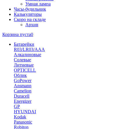
Умная лампа
Часы-будильник
Калькуляторы
Скоро на складе
Архив
Корзина пуста
0
Батарейки
R03/LR03/AAA
Алкалиновые
Солевые
Литиевые
OPTICELL
Облик
GoPower
Ansmann
Camelion
Duracell
Energizer
GP
HYUNDAI
Kodak
Panasonic
Robiton