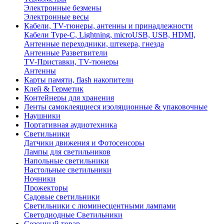
Электронные безмены
Электронные весы
Кабели, TV-тюнеры, антенны и принадлежности
Кабели Type-C, Lightning, microUSB, USB, HDMI,
Антенные переходники, штекера, гнезда
Антенные Разветвители
TV-Приставки, TV-тюнеры
Антенны
Карты памяти, flash накопители
Клей & Герметик
Контейнеры для хранения
Ленты самоклеящиеся изоляционные & упаковочные
Наушники
Портативная аудиотехника
Светильники
Датчики движения и Фотосенсоры
Лампы для светильников
Напольные светильники
Настольные светильники
Ночники
Прожекторы
Садовые светильники
Светильники с люминесцентными лампами
Светодиодные Светильники
Сезонный товар