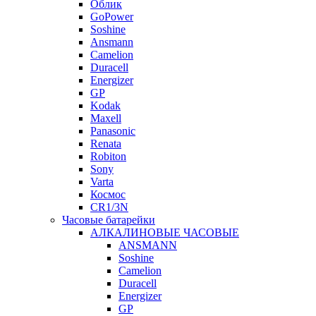
Облик
GoPower
Soshine
Ansmann
Camelion
Duracell
Energizer
GP
Kodak
Maxell
Panasonic
Renata
Robiton
Sony
Varta
Космос
CR1/3N
Часовые батарейки
АЛКАЛИНОВЫЕ ЧАСОВЫЕ
ANSMANN
Soshine
Camelion
Duracell
Energizer
GP