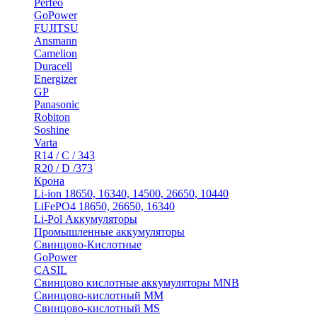
Perfeo
GoPower
FUJITSU
Ansmann
Camelion
Duracell
Energizer
GP
Panasonic
Robiton
Soshine
Varta
R14 / C / 343
R20 / D /373
Крона
Li-ion 18650, 16340, 14500, 26650, 10440
LiFePO4 18650, 26650, 16340
Li-Pol Аккумуляторы
Промышленные аккумуляторы
Свинцово-Кислотные
GoPower
CASIL
Свинцово кислотные аккумуляторы MNB
Cвинцово-кислотный MM
Cвинцово-кислотный MS