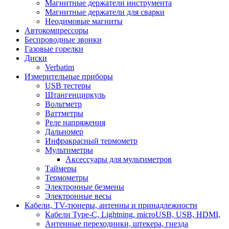
Магнитные держатели инструмента
Магнитные держатели для сварки
Неодимовые магниты
Автокомпрессоры
Беспроводные звонки
Газовые горелки
Диски
Verbatim
Измерительные приборы
USB тестеры
Штангенциркуль
Вольтметр
Ваттметры
Реле напряжения
Дальномер
Инфракрасный термометр
Мультиметры
Аксессуары для мультиметров
Таймеры
Термометры
Электронные безмены
Электронные весы
Кабели, TV-тюнеры, антенны и принадлежности
Кабели Type-C, Lightning, microUSB, USB, HDMI,
Антенные переходники, штекера, гнезда