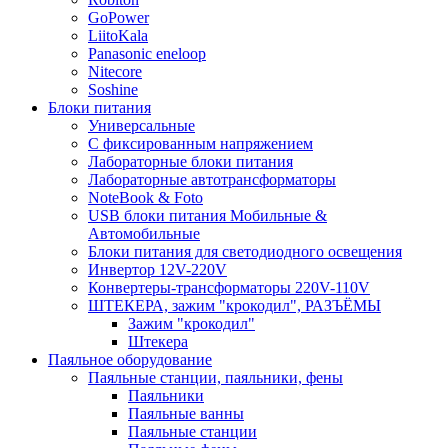
GoPower
LiitoKala
Panasonic eneloop
Nitecore
Soshine
Блоки питания
Универсальные
C фиксированным напряжением
Лабораторные блоки питания
Лабораторные автотрансформаторы
NoteBook & Foto
USB блоки питания Мобильные &
Автомобильные
Блоки питания для светодиодного освещения
Инвертор 12V-220V
Конвертеры-трансформаторы 220V-110V
ШТЕКЕРА, зажим "крокодил", РАЗЪЁМЫ
Зажим "крокодил"
Штекера
Паяльное оборудование
Паяльные станции, паяльники, фены
Паяльники
Паяльные ванны
Паяльные станции