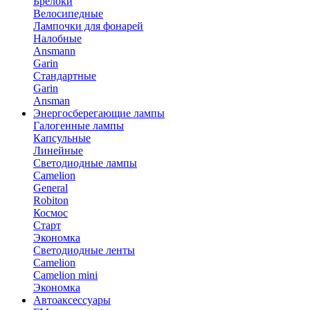
Брелоки
Велосипедные
Лампочки для фонарей
Налобные
Ansmann
Garin
Стандартные
Garin
Ansman
Энергосберегающие лампы
Галогенные лампы
Капсульные
Линейные
Светодиодные лампы
Camelion
General
Robiton
Космос
Старт
Экономка
Светодиодные ленты
Camelion
Camelion mini
Экономка
Автоаксессуары