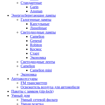
Стандартные
Garin
Ansman
Энергосберегающие лампы
Галогенные лампы
Капсульные
Линейные
Светодиодные лампы
Camelion
General
Robiton
Космос
Старт
Экономка
Светодиодные ленты
Camelion
Camelion mini
Экономка
Автоаксессуары
FM трансмиттер
Освежитель воздуха для автомобиля
Пакеты с замком (zip-lock)
Умный дом
Умный сетевой фильтр
Умная розетка