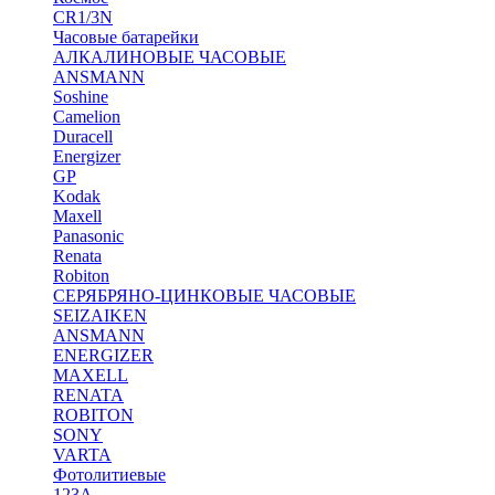
CR1/3N
Часовые батарейки
АЛКАЛИНОВЫЕ ЧАСОВЫЕ
ANSMANN
Soshine
Camelion
Duracell
Energizer
GP
Kodak
Maxell
Panasonic
Renata
Robiton
СЕРЯБРЯНО-ЦИНКОВЫЕ ЧАСОВЫЕ
SEIZAIKEN
ANSMANN
ENERGIZER
MAXELL
RENATA
ROBITON
SONY
VARTA
Фотолитиевые
123A