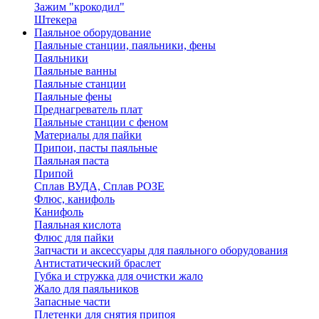
Зажим "крокодил"
Штекера
Паяльное оборудование
Паяльные станции, паяльники, фены
Паяльники
Паяльные ванны
Паяльные станции
Паяльные фены
Преднагреватель плат
Паяльные станции с феном
Материалы для пайки
Припои, пасты паяльные
Паяльная паста
Припой
Сплав ВУДА, Сплав РОЗЕ
Флюс, канифоль
Канифоль
Паяльная кислота
Флюс для пайки
Запчасти и аксессуары для паяльного оборудования
Антистатический браслет
Губка и стружка для очистки жало
Жало для паяльников
Запасные части
Плетенки для снятия припоя