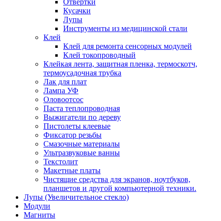
Отвертки
Кусачки
Лупы
Инструменты из медицинской стали
Клей
Клей для ремонта сенсорных модулей
Клей токопроводный
Клейкая лента, защитная пленка, термоскотч,
термоусадочная трубка
Лак для плат
Лампа УФ
Оловоотсос
Паста теплопроводная
Выжигатели по дереву
Пистолеты клеевые
Фиксатор резьбы
Смазочные материалы
Ультразвуковые ванны
Текстолит
Макетные платы
Чистящие средства для экранов, ноутбуков,
планшетов и другой компьютерной техники.
Лупы (Увеличительное стекло)
Модули
Магниты