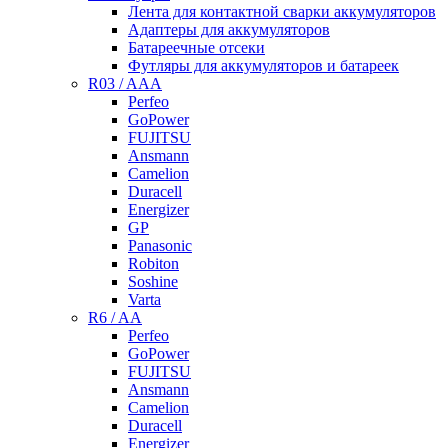
Лента для контактной сварки аккумуляторов
Адаптеры для аккумуляторов
Батареечные отсеки
Футляры для аккумуляторов и батареек
R03 / AAA
Perfeo
GoPower
FUJITSU
Ansmann
Camelion
Duracell
Energizer
GP
Panasonic
Robiton
Soshine
Varta
R6 / AA
Perfeo
GoPower
FUJITSU
Ansmann
Camelion
Duracell
Energizer