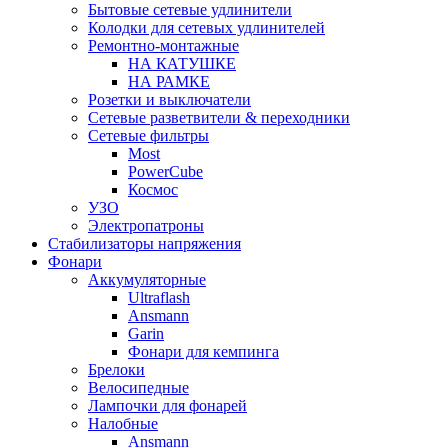
Бытовые сетевые удлинители
Колодки для сетевых удлинителей
Ремонтно-монтажные
НА КАТУШКЕ
НА РАМКЕ
Розетки и выключатели
Сетевые разветвители & переходники
Сетевые фильтры
Most
PowerCube
Космос
УЗО
Электропатроны
Стабилизаторы напряжения
Фонари
Аккумуляторные
Ultraflash
Ansmann
Garin
Фонари для кемпинга
Брелоки
Велосипедные
Лампочки для фонарей
Налобные
Ansmann