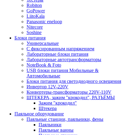
Robiton
GoPower
LiitoKala
Panasonic eneloop
Nitecore
Soshine
Блоки питания
Универсальные
C фиксированным напряжением
Лабораторные блоки питания
Лабораторные автотрансформаторы
NoteBook & Foto
USB блоки питания Мобильные &
Автомобильные
Блоки питания для светодиодного освещения
Инвертор 12V-220V
Конвертеры-трансформаторы 220V-110V
ШТЕКЕРА, зажим "крокодил", РАЗЪЁМЫ
Зажим "крокодил"
Штекера
Паяльное оборудование
Паяльные станции, паяльники, фены
Паяльники
Паяльные ванны