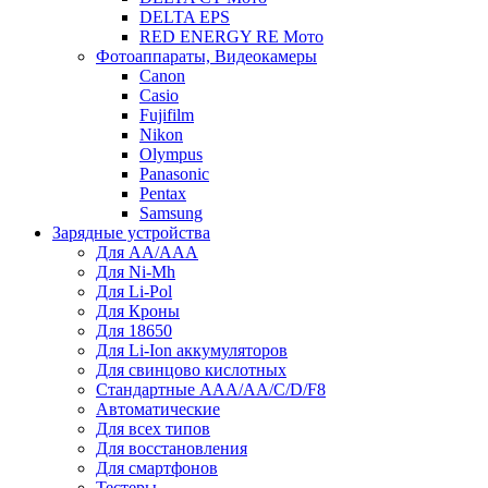
DELTA EPS
RED ENERGY RE Мото
Фотоаппараты, Видеокамеры
Canon
Casio
Fujifilm
Nikon
Olympus
Panasonic
Pentax
Samsung
Зарядные устройства
Для AA/AAA
Для Ni-Mh
Для Li-Pol
Для Кроны
Для 18650
Для Li-Ion аккумуляторов
Для свинцово кислотных
Стандартные ААА/АА/С/D/F8
Автоматические
Для всех типов
Для восстановления
Для смартфонов
Тестеры