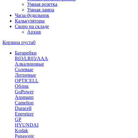
Умная розетка
Умная лампа
Часы-будильник
Калькуляторы
Скоро на складе
Архив
Корзина пуста
0
Батарейки
R03/LR03/AAA
Алкалиновые
Солевые
Литиевые
OPTICELL
Облик
GoPower
Ansmann
Camelion
Duracell
Energizer
GP
HYUNDAI
Kodak
Panasonic