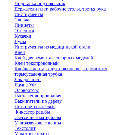
Подставка под паяльник
Держатели плат, рабочие столы, третья рука
Инструменты
Сверла
Пинцеты
Отвертки
Кусачки
Лупы
Инструменты из медицинской стали
Клей
Клей для ремонта сенсорных модулей
Клей токопроводный
Клейкая лента, защитная пленка, термоскотч,
термоусадочная трубка
Лак для плат
Лампа УФ
Оловоотсос
Паста теплопроводная
Выжигатели по дереву
Пистолеты клеевые
Фиксатор резьбы
Смазочные материалы
Ультразвуковые ванны
Текстолит
Макетные платы