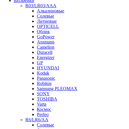
Батарейки
R03/LR03/AAA
Алкалиновые
Солевые
Литиевые
OPTICELL
Облик
GoPower
Ansmann
Camelion
Duracell
Energizer
GP
HYUNDAI
Kodak
Panasonic
Robiton
Samsung PLEOMAX
SONY
TOSHIBA
Varta
Космос
Perfeo
R6/LR6/AA
Солевые