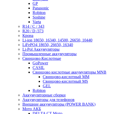
GP
Panasonic
Robiton
Soshine
Varta
R14 / C / 343
R20 / D /373
Крона
Li-ion 18650, 16340, 14500, 26650, 10440
LiFePO4 18650, 26650, 16340
Li-Pol Аккумуляторы
Промышленные аккумуляторы
Свинцово-Кислотные
GoPower
CASIL
Свинцово кислотные аккумуляторы MNB
Cвинцово-кислотный MM
Cвинцово-кислотный MS
GEL
Robiton
Аккумуляторные сборки
Аккумуляторы для телефонов
Внешние аккумуляторы (POWER BANK)
Мото АКБ
DELTA CT Мото