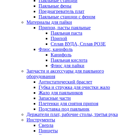
Паяльные станции
Паяльные фены
Преднагреватель плат
Паяльные станции с феном
Материалы для пайки
Припои, пасты паяльные
Паяльная паста
Припой
Сплав ВУДА, Сплав РОЗЕ
Флюс, канифоль
Канифоль
Паяльная кислота
Флюс для пайки
Запчасти и аксессуары для паяльного
оборудования
Антистатический браслет
Губка и стружка для очистки жало
Жало для паяльников
Запасные части
Плетенки для снятия припоя
Подставка под паяльник
Держатели плат, рабочие столы, третья рука
Инструменты
Сверла
Пинцеты