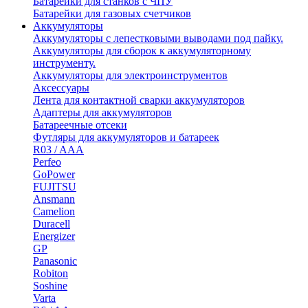
Батарейки для станков с ЧПУ
Батарейки для газовых счетчиков
Аккумуляторы
Аккумуляторы с лепестковыми выводами под пайку.
Аккумуляторы для сборок к аккумуляторному
инструменту.
Аккумуляторы для электроинструментов
Аксессуары
Лента для контактной сварки аккумуляторов
Адаптеры для аккумуляторов
Батареечные отсеки
Футляры для аккумуляторов и батареек
R03 / AAA
Perfeo
GoPower
FUJITSU
Ansmann
Camelion
Duracell
Energizer
GP
Panasonic
Robiton
Soshine
Varta