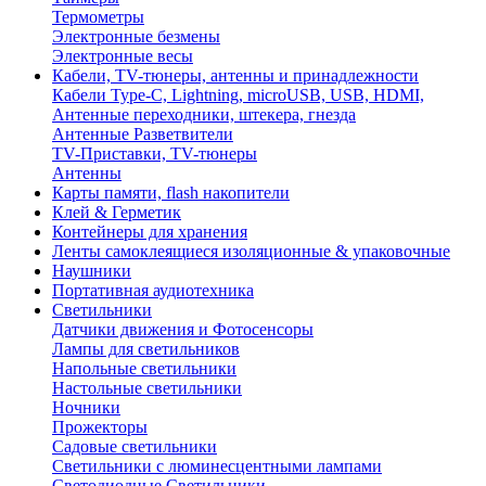
Термометры
Электронные безмены
Электронные весы
Кабели, TV-тюнеры, антенны и принадлежности
Кабели Type-C, Lightning, microUSB, USB, HDMI,
Антенные переходники, штекера, гнезда
Антенные Разветвители
TV-Приставки, TV-тюнеры
Антенны
Карты памяти, flash накопители
Клей & Герметик
Контейнеры для хранения
Ленты самоклеящиеся изоляционные & упаковочные
Наушники
Портативная аудиотехника
Светильники
Датчики движения и Фотосенсоры
Лампы для светильников
Напольные светильники
Настольные светильники
Ночники
Прожекторы
Садовые светильники
Светильники с люминесцентными лампами
Светодиодные Светильники