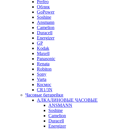
Perfeo
Облик
GoPower
Soshine
Ansmann
Camelion
Duracell
Energizer
GP
Kodak
Maxell
Panasonic
Renata
Robiton
Sony
Varta
Космос
CR1/3N
Часовые батарейки
АЛКАЛИНОВЫЕ ЧАСОВЫЕ
ANSMANN
Soshine
Camelion
Duracell
Energizer