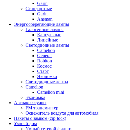
Garin
Стандартные
Garin
Ansman
Энергосберегающие лампы
Галогенные лампы
Капсульные
Линейные
Светодиодные лампы
Camelion
General
Robiton
Космос
Старт
Экономка
Светодиодные ленты
Camelion
Camelion mini
Экономка
Автоаксессуары
FM трансмиттер
Освежитель воздуха для автомобиля
Пакеты с замком (zip-lock)
Умный дом
Умный сетевой фильтр