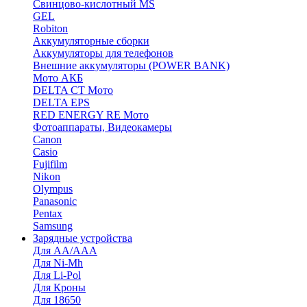
Cвинцово-кислотный MS
GEL
Robiton
Аккумуляторные сборки
Аккумуляторы для телефонов
Внешние аккумуляторы (POWER BANK)
Мото АКБ
DELTA CT Мото
DELTA EPS
RED ENERGY RE Мото
Фотоаппараты, Видеокамеры
Canon
Casio
Fujifilm
Nikon
Olympus
Panasonic
Pentax
Samsung
Зарядные устройства
Для AA/AAA
Для Ni-Mh
Для Li-Pol
Для Кроны
Для 18650