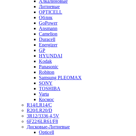
Алкалиновые
Литиевые
OPTICELL
Облик
GoPower
Ansmann
Camelion
Duracell
Energizer
GP
HYUNDAI
Kodak
Panasonic
Robiton
Samsung PLEOMAX
SONY
TOSHIBA
Varta
Космос
R14/LR14/C
R20/LR20/D
3R12/3336 4,5V
6F22/6LR61/F8
Дисковые-Литиевые
Opticell