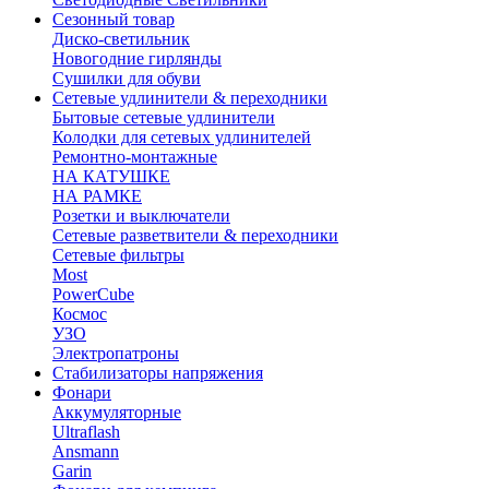
Сезонный товар
Диско-светильник
Новогодние гирлянды
Сушилки для обуви
Сетевые удлинители & переходники
Бытовые сетевые удлинители
Колодки для сетевых удлинителей
Ремонтно-монтажные
НА КАТУШКЕ
НА РАМКЕ
Розетки и выключатели
Сетевые разветвители & переходники
Сетевые фильтры
Most
PowerCube
Космос
УЗО
Электропатроны
Стабилизаторы напряжения
Фонари
Аккумуляторные
Ultraflash
Ansmann
Garin