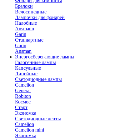
Фонари для кемпинга
Брелоки
Велосипедные
Лампочки для фонарей
Налобные
Ansmann
Garin
Стандартные
Garin
Ansman
Энергосберегающие лампы
Галогенные лампы
Капсульные
Линейные
Светодиодные лампы
Camelion
General
Robiton
Космос
Старт
Экономка
Светодиодные ленты
Camelion
Camelion mini
Экономка