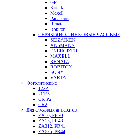
GP
Kodak
Maxell
Panasonic
Renata
Robiton
СЕРЯБРЯНО-ЦИНКОВЫЕ ЧАСОВЫЕ
SEIZAIKEN
ANSMANN
ENERGIZER
MAXELL
RENATA
ROBITON
SONY
VARTA
Фотолитиевые
123A
2CR5
CR-P2
CR2
Для слуховых аппаратов
ZA10, PR70
ZA13, PR48
ZA312, PR41
ZA675, PR44