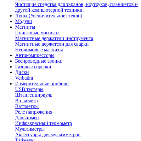
Чистящие средства для экранов, ноутбуков, планшетов и
другой компьютерной техники.
Лупы (Увеличительное стекло)
Модули
Магниты
Поисковые магниты
Магнитные держатели инструмента
Магнитные держатели для сварки
Неодимовые магниты
Автокомпрессоры
Беспроводные звонки
Газовые горелки
Диски
Verbatim
Измерительные приборы
USB тестеры
Штангенциркуль
Вольтметр
Ваттметры
Реле напряжения
Дальномер
Инфракрасный термометр
Мультиметры
Аксессуары для мультиметров
Таймеры