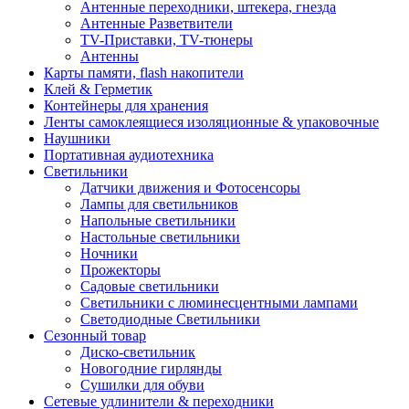
Антенные переходники, штекера, гнезда
Антенные Разветвители
TV-Приставки, TV-тюнеры
Антенны
Карты памяти, flash накопители
Клей & Герметик
Контейнеры для хранения
Ленты самоклеящиеся изоляционные & упаковочные
Наушники
Портативная аудиотехника
Светильники
Датчики движения и Фотосенсоры
Лампы для светильников
Напольные светильники
Настольные светильники
Ночники
Прожекторы
Садовые светильники
Светильники с люминесцентными лампами
Светодиодные Светильники
Сезонный товар
Диско-светильник
Новогодние гирлянды
Сушилки для обуви
Сетевые удлинители & переходники