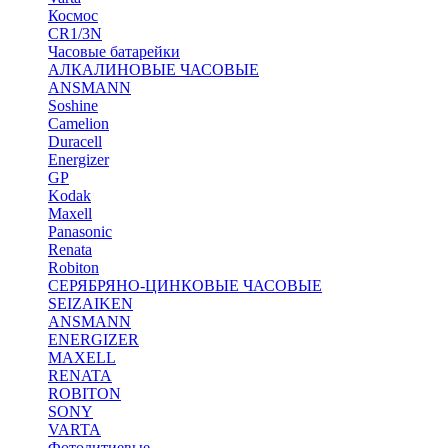
Космос
CR1/3N
Часовые батарейки
АЛКАЛИНОВЫЕ ЧАСОВЫЕ
ANSMANN
Soshine
Camelion
Duracell
Energizer
GP
Kodak
Maxell
Panasonic
Renata
Robiton
СЕРЯБРЯНО-ЦИНКОВЫЕ ЧАСОВЫЕ
SEIZAIKEN
ANSMANN
ENERGIZER
MAXELL
RENATA
ROBITON
SONY
VARTA
Фотолитиевые