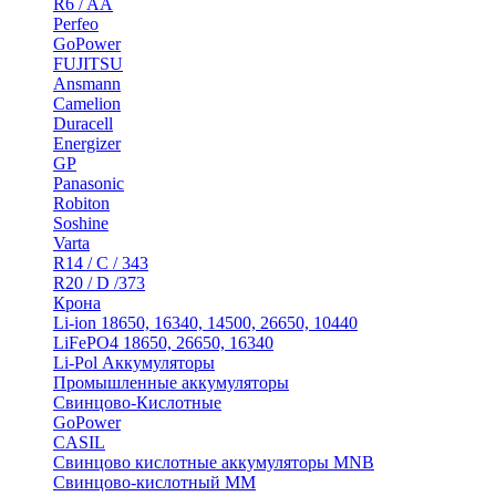
R6 / AA
Perfeo
GoPower
FUJITSU
Ansmann
Camelion
Duracell
Energizer
GP
Panasonic
Robiton
Soshine
Varta
R14 / C / 343
R20 / D /373
Крона
Li-ion 18650, 16340, 14500, 26650, 10440
LiFePO4 18650, 26650, 16340
Li-Pol Аккумуляторы
Промышленные аккумуляторы
Свинцово-Кислотные
GoPower
CASIL
Свинцово кислотные аккумуляторы MNB
Cвинцово-кислотный MM