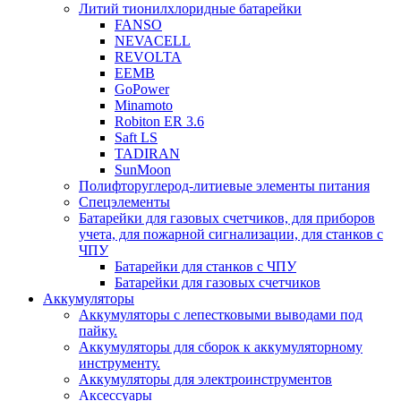
Литий тионилхлоридные батарейки
FANSO
NEVACELL
REVOLTA
EEMB
GoPower
Minamoto
Robiton ER 3.6
Saft LS
TADIRAN
SunMoon
Полифторуглерод-литиевые элементы питания
Спецэлементы
Батарейки для газовых счетчиков, для приборов
учета, для пожарной сигнализации, для станков с
ЧПУ
Батарейки для станков с ЧПУ
Батарейки для газовых счетчиков
Аккумуляторы
Аккумуляторы с лепестковыми выводами под
пайку.
Аккумуляторы для сборок к аккумуляторному
инструменту.
Аккумуляторы для электроинструментов
Аксессуары