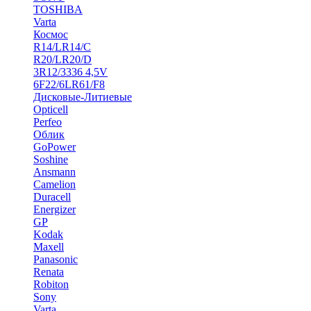
TOSHIBA
Varta
Космос
R14/LR14/C
R20/LR20/D
3R12/3336 4,5V
6F22/6LR61/F8
Дисковые-Литиевые
Opticell
Perfeo
Облик
GoPower
Soshine
Ansmann
Camelion
Duracell
Energizer
GP
Kodak
Maxell
Panasonic
Renata
Robiton
Sony
Varta