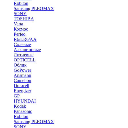
Robiton
Samsung PLEOMAX
SONY
TOSHIBA
Varta
Космос
Perfeo
R6/LR6/AA
Солевые
Алкалиновые
Литиевые
OPTICELL
Облик
GoPower
Ansmann
Camelion
Duracell
Energizer
GP
HYUNDAI
Kodak
Panasonic
Robiton
Samsung PLEOMAX
SONY