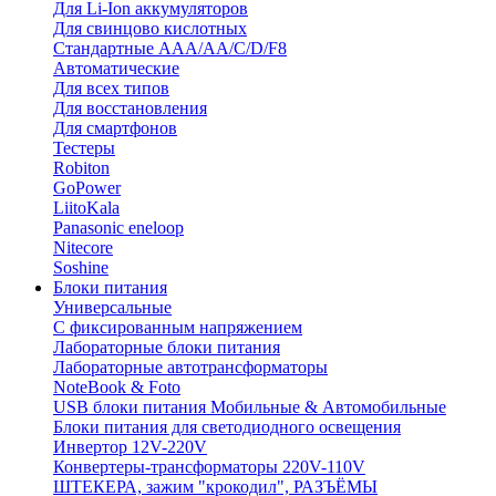
Для Li-Ion аккумуляторов
Для свинцово кислотных
Стандартные ААА/АА/С/D/F8
Автоматические
Для всех типов
Для восстановления
Для смартфонов
Тестеры
Robiton
GoPower
LiitoKala
Panasonic eneloop
Nitecore
Soshine
Блоки питания
Универсальные
C фиксированным напряжением
Лабораторные блоки питания
Лабораторные автотрансформаторы
NoteBook & Foto
USB блоки питания Мобильные & Автомобильные
Блоки питания для светодиодного освещения
Инвертор 12V-220V
Конвертеры-трансформаторы 220V-110V
ШТЕКЕРА, зажим "крокодил", РАЗЪЁМЫ