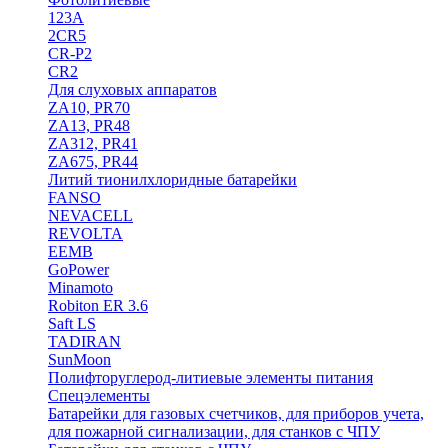
123A
2CR5
CR-P2
CR2
Для слуховых аппаратов
ZA10, PR70
ZA13, PR48
ZA312, PR41
ZA675, PR44
Литий тионилхлоридные батарейки
FANSO
NEVACELL
REVOLTA
EEMB
GoPower
Minamoto
Robiton ER 3.6
Saft LS
TADIRAN
SunMoon
Полифторуглерод-литиевые элементы питания
Спецэлементы
Батарейки для газовых счетчиков, для приборов учета,
для пожарной сигнализации, для станков с ЧПУ