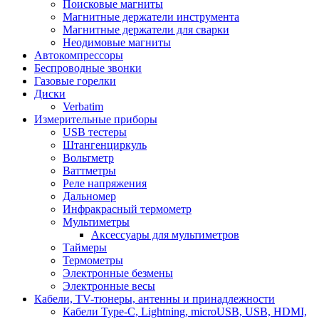
Поисковые магниты
Магнитные держатели инструмента
Магнитные держатели для сварки
Неодимовые магниты
Автокомпрессоры
Беспроводные звонки
Газовые горелки
Диски
Verbatim
Измерительные приборы
USB тестеры
Штангенциркуль
Вольтметр
Ваттметры
Реле напряжения
Дальномер
Инфракрасный термометр
Мультиметры
Аксессуары для мультиметров
Таймеры
Термометры
Электронные безмены
Электронные весы
Кабели, TV-тюнеры, антенны и принадлежности
Кабели Type-C, Lightning, microUSB, USB, HDMI,